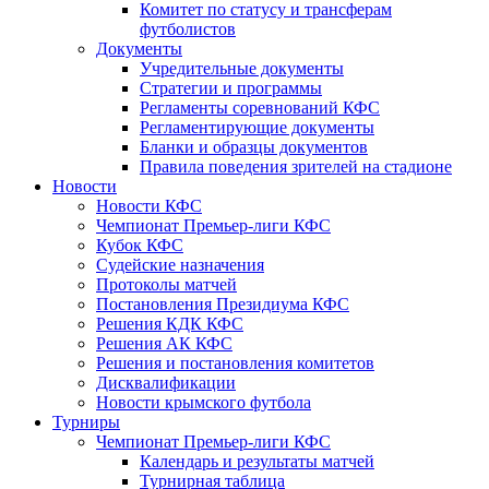
Комитет по статусу и трансферам
футболистов
Документы
Учредительные документы
Стратегии и программы
Регламенты соревнований КФС
Регламентирующие документы
Бланки и образцы документов
Правила поведения зрителей на стадионе
Новости
Новости КФС
Чемпионат Премьер-лиги КФС
Кубок КФС
Судейские назначения
Протоколы матчей
Постановления Президиума КФС
Решения КДК КФС
Решения АК КФС
Решения и постановления комитетов
Дисквалификации
Новости крымского футбола
Турниры
Чемпионат Премьер-лиги КФС
Календарь и результаты матчей
Турнирная таблица