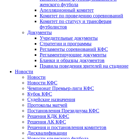
женского футбола
Апелляционный комитет
Комитет по проведению соревнований
Комитет по статусу и трансферам
футболистов
Документы
Учредительные документы
Стратегии и программы
Регламенты соревнований КФС
Регламентирующие документы
Бланки и образцы документов
Правила поведения зрителей на стадионе
Новости
Новости
Новости КФС
Чемпионат Премьер-лиги КФС
Кубок КФС
Судейские назначения
Протоколы матчей
Постановления Президиума КФС
Решения КДК КФС
Решения АК КФС
Решения и постановления комитетов
Дисквалификации
Новости крымского футбола