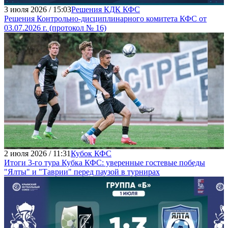
3 июля 2026 / 15:03
Решения КДК КФС
Решения Контрольно-дисциплинарного комитета КФС от
03.07.2026 г. (протокол № 16)
2 июля 2026 / 11:31
Кубок КФС
Итоги 3-го тура Кубка КФС: уверенные гостевые победы
"Ялты" и "Таврии" перед паузой в турнирах