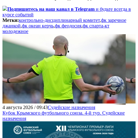
Подпишитесь
на наш канал в Telegram
и будьте всегда в
курсе событий
Метки:
контрольно-дисциплинарный комитет
,
фк заречное
джанкой
,
фк океан керчь
,
фк феодосия
,
фк спарта-кт
молодежное
4 августа 2026 / 09:43
Судейские назначения
Кубок Крымского футбольного союза. 4-й тур. Судейские
назначения