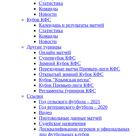
Статистика
Команды
Новости
Кубок КФС
Календарь и результаты матчей
Статистика
Команды
Новости
Другие турниры
Онлайн матчей
Суперкубок КФС
Зимний Кубок КФС
Переходные матчи Премьер-лиги КФС
Открытый зимний Кубок КФС
Кубок "Крымская весна"
Кубок Премьер-лиги КФС
Регламенты турниров КФС
Ссылки
Год сельского футбола – 2021
Год ветеранского футбола – 2020
Видео
Протокольные данные матчей
Судейские назначения
Дисквалификации игроков и официальных
лиц футбольных клубов