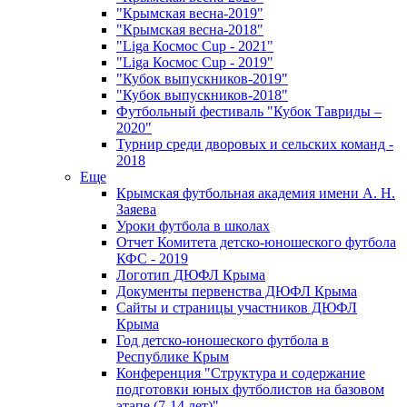
"Крымская весна-2019"
"Крымская весна-2018"
"Liga Космос Cup - 2021"
"Liga Космос Cup - 2019"
"Кубок выпускников-2019"
"Кубок выпускников-2018"
Футбольный фестиваль "Кубок Тавриды –
2020"
Турнир среди дворовых и сельских команд -
2018
Еще
Крымская футбольная академия имени А. Н.
Заяева
Уроки футбола в школах
Отчет Комитета детско-юношеского футбола
КФС - 2019
Логотип ДЮФЛ Крыма
Документы первенства ДЮФЛ Крыма
Сайты и страницы участников ДЮФЛ
Крыма
Год детско-юношеского футбола в
Республике Крым
Конференция "Структура и содержание
подготовки юных футболистов на базовом
этапе (7-14 лет)"