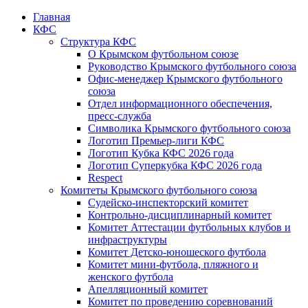
Главная
КФС
Структура КФС
О Крымском футбольном союзе
Руководство Крымского футбольного союза
Офис-менеджер Крымского футбольного
союза
Отдел информационного обеспечения,
пресс-служба
Символика Крымского футбольного союза
Логотип Премьер-лиги КФС
Логотип Кубка КФС 2026 года
Логотип Суперкубка КФС 2026 года
Respect
Комитеты Крымского футбольного союза
Судейско-инспекторский комитет
Контрольно-дисциплинарный комитет
Комитет Аттестации футбольных клубов и
инфраструктуры
Комитет Детско-юношеского футбола
Комитет мини-футбола, пляжного и
женского футбола
Апелляционный комитет
Комитет по проведению соревнований