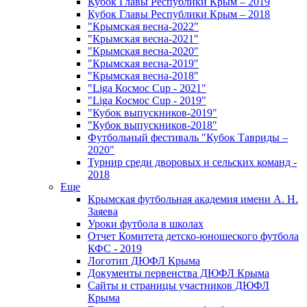
Кубок Главы Республики Крым – 2019
Кубок Главы Республики Крым – 2018
"Крымская весна-2022"
"Крымская весна-2021"
"Крымская весна-2020"
"Крымская весна-2019"
"Крымская весна-2018"
"Liga Космос Cup - 2021"
"Liga Космос Cup - 2019"
"Кубок выпускников-2019"
"Кубок выпускников-2018"
Футбольный фестиваль "Кубок Тавриды –
2020"
Турнир среди дворовых и сельских команд -
2018
Еще
Крымская футбольная академия имени А. Н.
Заяева
Уроки футбола в школах
Отчет Комитета детско-юношеского футбола
КФС - 2019
Логотип ДЮФЛ Крыма
Документы первенства ДЮФЛ Крыма
Сайты и страницы участников ДЮФЛ
Крыма