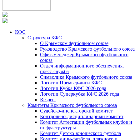
КФС
Структура КФС
О Крымском футбольном союзе
Руководство Крымского футбольного союза
Офис-менеджер Крымского футбольного
союза
Отдел информационного обеспечения,
пресс-служба
Символика Крымского футбольного союза
Логотип Премьер-лиги КФС
Логотип Кубка КФС 2026 года
Логотип Суперкубка КФС 2026 года
Respect
Комитеты Крымского футбольного союза
Судейско-инспекторский комитет
Контрольно-дисциплинарный комитет
Комитет Аттестации футбольных клубов и
инфраструктуры
Комитет Детско-юношеского футбола
Комитет мини-футбола, пляжного и