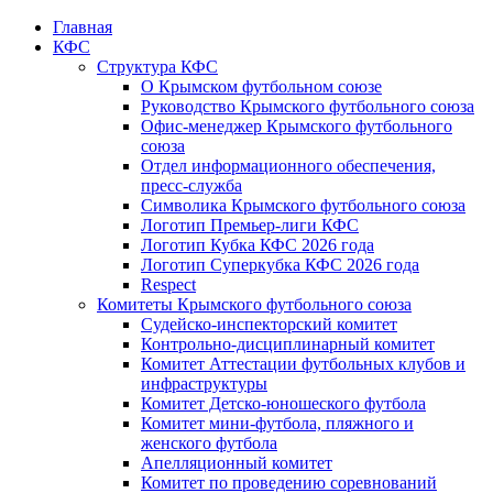
Главная
КФС
Структура КФС
О Крымском футбольном союзе
Руководство Крымского футбольного союза
Офис-менеджер Крымского футбольного
союза
Отдел информационного обеспечения,
пресс-служба
Символика Крымского футбольного союза
Логотип Премьер-лиги КФС
Логотип Кубка КФС 2026 года
Логотип Суперкубка КФС 2026 года
Respect
Комитеты Крымского футбольного союза
Судейско-инспекторский комитет
Контрольно-дисциплинарный комитет
Комитет Аттестации футбольных клубов и
инфраструктуры
Комитет Детско-юношеского футбола
Комитет мини-футбола, пляжного и
женского футбола
Апелляционный комитет
Комитет по проведению соревнований