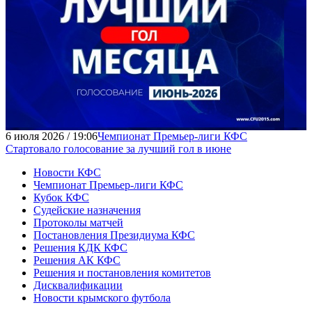
6 июля 2026 / 19:06
Чемпионат Премьер-лиги КФС
Стартовало голосование за лучший гол в июне
Новости КФС
Чемпионат Премьер-лиги КФС
Кубок КФС
Судейские назначения
Протоколы матчей
Постановления Президиума КФС
Решения КДК КФС
Решения АК КФС
Решения и постановления комитетов
Дисквалификации
Новости крымского футбола