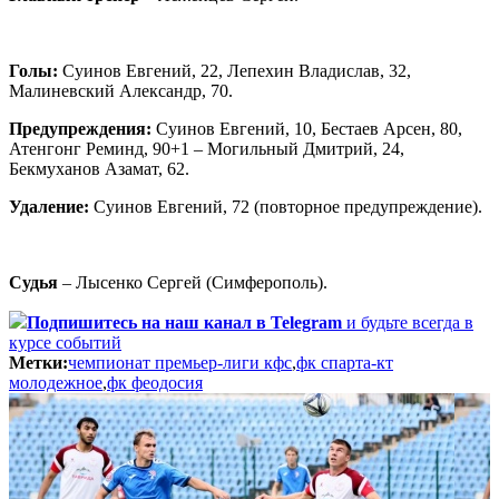
Голы:
Суинов Евгений, 22, Лепехин Владислав, 32,
Малиневский Александр, 70.
Предупреждения:
Суинов Евгений, 10, Бестаев Арсен, 80,
Атенгонг Реминд, 90+1 – Могильный Дмитрий, 24,
Бекмуханов Азамат, 62.
Удаление:
Суинов Евгений, 72 (повторное предупреждение).
Судья
– Лысенко Сергей (Симферополь).
Подпишитесь
на наш канал в Telegram
и будьте всегда в
курсе событий
Метки:
чемпионат премьер-лиги кфс
,
фк спарта-кт
молодежное
,
фк феодосия