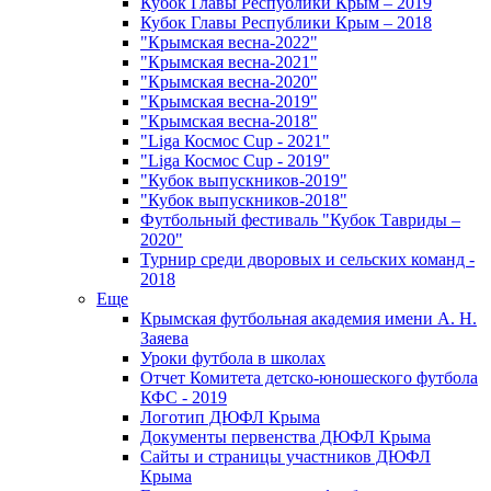
Кубок Главы Республики Крым – 2019
Кубок Главы Республики Крым – 2018
"Крымская весна-2022"
"Крымская весна-2021"
"Крымская весна-2020"
"Крымская весна-2019"
"Крымская весна-2018"
"Liga Космос Cup - 2021"
"Liga Космос Cup - 2019"
"Кубок выпускников-2019"
"Кубок выпускников-2018"
Футбольный фестиваль "Кубок Тавриды –
2020"
Турнир среди дворовых и сельских команд -
2018
Еще
Крымская футбольная академия имени А. Н.
Заяева
Уроки футбола в школах
Отчет Комитета детско-юношеского футбола
КФС - 2019
Логотип ДЮФЛ Крыма
Документы первенства ДЮФЛ Крыма
Сайты и страницы участников ДЮФЛ
Крыма