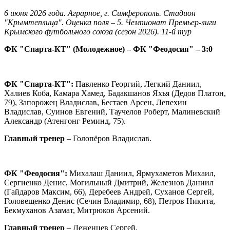
6 июня 2026 года. Аграрное, г. Симферополь. Стадион
"Крымтеплица". Оценка поля – 5. Чемпионат Премьер-лиги
Крымского футбольного союза (сезон 2026). 11-й тур
ФК "Спарта-КТ" (Молодежное) – ФК "Феодосия" – 3:0
ФК "Спарта-КТ":
Павленко Георгий, Легкий Даниил,
Халиев Коба, Камара Хамед, Бадакшанов Яхъя (Дедов Платон,
79), Запорожец Владислав, Бестаев Арсен, Лепехин
Владислав, Суинов Евгений, Таучелов Роберт, Малиневский
Александр (Атенгонг Реминд, 75).
Главный тренер
– Голопёров Владислав.
ФК "Феодосия":
Михалаш Даниил, Ярмухаметов Михаил,
Сергиенко Денис, Могильный Дмитрий, Железнов Даниил
(Гайдаров Максим, 66), Деребеев Андрей, Суханов Сергей,
Головещенко Денис (Сечин Владимир, 68), Петров Никита,
Бекмуханов Азамат, Митрюков Арсений.
Главный тренер
– Леженцев Сергей.