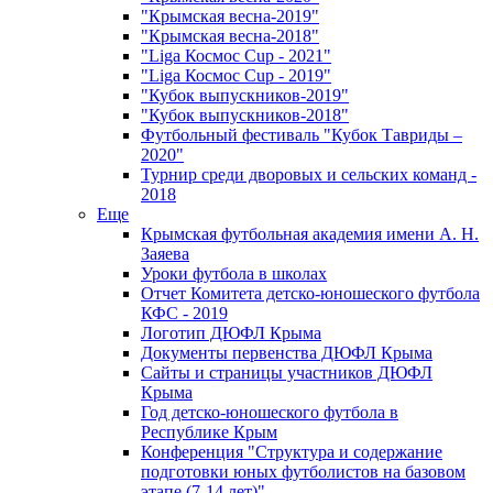
"Крымская весна-2019"
"Крымская весна-2018"
"Liga Космос Cup - 2021"
"Liga Космос Cup - 2019"
"Кубок выпускников-2019"
"Кубок выпускников-2018"
Футбольный фестиваль "Кубок Тавриды –
2020"
Турнир среди дворовых и сельских команд -
2018
Еще
Крымская футбольная академия имени А. Н.
Заяева
Уроки футбола в школах
Отчет Комитета детско-юношеского футбола
КФС - 2019
Логотип ДЮФЛ Крыма
Документы первенства ДЮФЛ Крыма
Сайты и страницы участников ДЮФЛ
Крыма
Год детско-юношеского футбола в
Республике Крым
Конференция "Структура и содержание
подготовки юных футболистов на базовом
этапе (7-14 лет)"