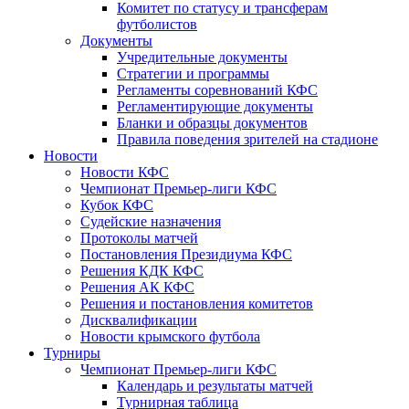
Комитет по статусу и трансферам
футболистов
Документы
Учредительные документы
Стратегии и программы
Регламенты соревнований КФС
Регламентирующие документы
Бланки и образцы документов
Правила поведения зрителей на стадионе
Новости
Новости КФС
Чемпионат Премьер-лиги КФС
Кубок КФС
Судейские назначения
Протоколы матчей
Постановления Президиума КФС
Решения КДК КФС
Решения АК КФС
Решения и постановления комитетов
Дисквалификации
Новости крымского футбола
Турниры
Чемпионат Премьер-лиги КФС
Календарь и результаты матчей
Турнирная таблица