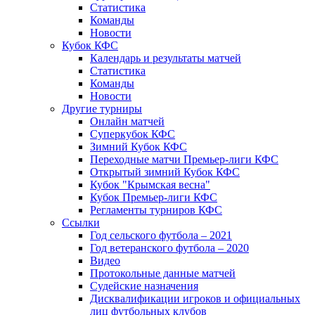
Статистика
Команды
Новости
Кубок КФС
Календарь и результаты матчей
Статистика
Команды
Новости
Другие турниры
Онлайн матчей
Суперкубок КФС
Зимний Кубок КФС
Переходные матчи Премьер-лиги КФС
Открытый зимний Кубок КФС
Кубок "Крымская весна"
Кубок Премьер-лиги КФС
Регламенты турниров КФС
Ссылки
Год сельского футбола – 2021
Год ветеранского футбола – 2020
Видео
Протокольные данные матчей
Судейские назначения
Дисквалификации игроков и официальных
лиц футбольных клубов