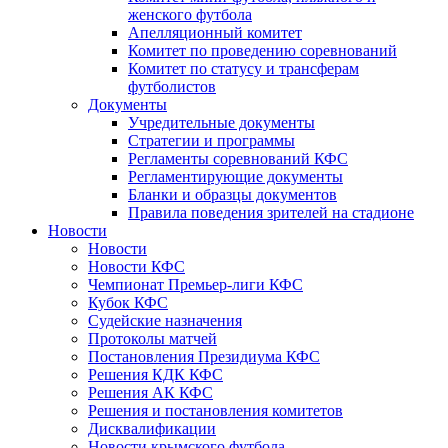
женского футбола
Апелляционный комитет
Комитет по проведению соревнований
Комитет по статусу и трансферам
футболистов
Документы
Учредительные документы
Стратегии и программы
Регламенты соревнований КФС
Регламентирующие документы
Бланки и образцы документов
Правила поведения зрителей на стадионе
Новости
Новости
Новости КФС
Чемпионат Премьер-лиги КФС
Кубок КФС
Судейские назначения
Протоколы матчей
Постановления Президиума КФС
Решения КДК КФС
Решения АК КФС
Решения и постановления комитетов
Дисквалификации
Новости крымского футбола