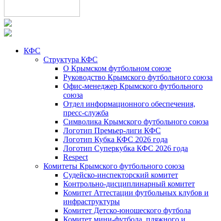
КФС
Структура КФС
О Крымском футбольном союзе
Руководство Крымского футбольного союза
Офис-менеджер Крымского футбольного
союза
Отдел информационного обеспечения,
пресс-служба
Символика Крымского футбольного союза
Логотип Премьер-лиги КФС
Логотип Кубка КФС 2026 года
Логотип Суперкубка КФС 2026 года
Respect
Комитеты Крымского футбольного союза
Судейско-инспекторский комитет
Контрольно-дисциплинарный комитет
Комитет Аттестации футбольных клубов и
инфраструктуры
Комитет Детско-юношеского футбола
Комитет мини-футбола, пляжного и