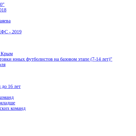
0"
018
аяева
КФС - 2019
е Крым
овки юных футболистов на базовом этапе (7-14 лет)"
оля
 до 16 лет
команд
 младше
ских команд