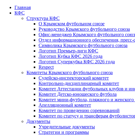
Главная
КФС
Структура КФС
О Крымском футбольном союзе
Руководство Крымского футбольного союза
Офис-менеджер Крымского футбольного союз
Отдел информационного обеспечения, пресс-
Символика Крымского футбольного союза
Логотип Премьер-лиги КФС
Логотип Кубка КФС 2026 года
Логотип Суперкубка КФС 2026 года
Respect
Комитеты Крымского футбольного союза
Судейско-инспекторский комитет
Контрольно-дисциплинарный комитет
Комитет Аттестации футбольных клубов и и
Комитет Детско-юношеского футбола
Комитет мини-футбола, пляжного и женского
Апелляционный комитет
Комитет по проведению соревнований
Комитет по статусу и трансферам футболисто
Документы
Учредительные документы
Стратегии и программы