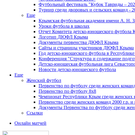
Футбольный фестиваль "Кубок Тавриды – 202
Турнир среди дворовых и сельских команд - 2
Еще
Крымская футбольная академия имени А. Н. З
Уроки футбола в школах
Отчет Комитета детско-юношеского футбола 
Логотип ДЮФЛ Крыма
Документы первенства ДЮФЛ Крыма
Сайты и страницы участников ДЮФЛ Крыма
Год детско-юношеского футбола в Республик
Конференция "Структура и содержание подгот
Детско-юношеская футбольная лига Севастоп
Новости детско-юношеского футбола
Еще
Женский футбол
Первенство по футболу среди женских команд
Первенство по футболу 8х8
Чемпионат Республики Крым среди женских 
Первенство среди женских команд 2000 г.р. и
Документы Первенства по футболу среди жен
Ссылки
Онлайн матчей