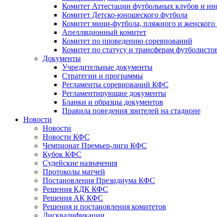
Комитет Аттестации футбольных клубов и и
Комитет Детско-юношеского футбола
Комитет мини-футбола, пляжного и женского
Апелляционный комитет
Комитет по проведению соревнований
Комитет по статусу и трансферам футболисто
Документы
Учредительные документы
Стратегии и программы
Регламенты соревнований КФС
Регламентирующие документы
Бланки и образцы документов
Правила поведения зрителей на стадионе
Новости
Новости
Новости КФС
Чемпионат Премьер-лиги КФС
Кубок КФС
Судейские назначения
Протоколы матчей
Постановления Президиума КФС
Решения КДК КФС
Решения АК КФС
Решения и постановления комитетов
Дисквалификации