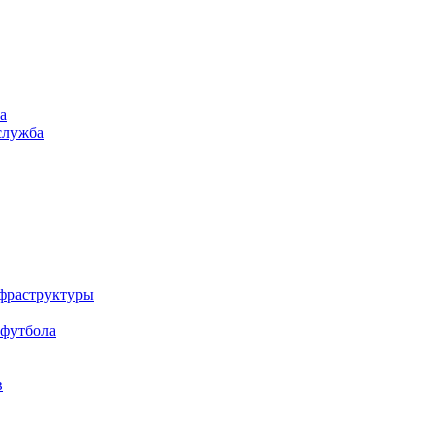
а
служба
нфраструктуры
 футбола
в