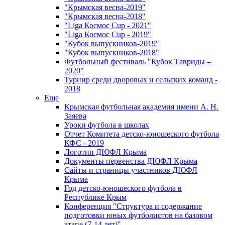
"Крымская весна-2019"
"Крымская весна-2018"
"Liga Космос Cup - 2021"
"Liga Космос Cup - 2019"
"Кубок выпускников-2019"
"Кубок выпускников-2018"
Футбольный фестиваль "Кубок Тавриды –
2020"
Турнир среди дворовых и сельских команд -
2018
Еще
Крымская футбольная академия имени А. Н.
Заяева
Уроки футбола в школах
Отчет Комитета детско-юношеского футбола
КФС - 2019
Логотип ДЮФЛ Крыма
Документы первенства ДЮФЛ Крыма
Сайты и страницы участников ДЮФЛ
Крыма
Год детско-юношеского футбола в
Республике Крым
Конференция "Структура и содержание
подготовки юных футболистов на базовом
этапе (7-14 лет)"