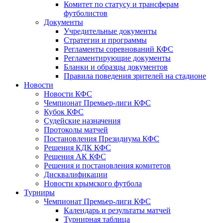
Комитет по статусу и трансферам
футболистов
Документы
Учредительные документы
Стратегии и программы
Регламенты соревнований КФС
Регламентирующие документы
Бланки и образцы документов
Правила поведения зрителей на стадионе
Новости
Новости КФС
Чемпионат Премьер-лиги КФС
Кубок КФС
Судейские назначения
Протоколы матчей
Постановления Президиума КФС
Решения КДК КФС
Решения АК КФС
Решения и постановления комитетов
Дисквалификации
Новости крымского футбола
Турниры
Чемпионат Премьер-лиги КФС
Календарь и результаты матчей
Турнирная таблица