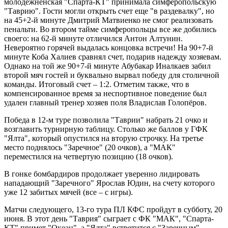
молодежненская "Спарта-КТ" принимала симферопольскую
"Таврию". Гости могли открыть счет еще "в раздевалку", но
на 45+2-й минуте Дмитрий Матвиенко не смог реализовать
пенальти. Во втором тайме симферопольцы все же добились
своего: на 62-й минуте отличился Антон Алтунин.
Невероятно горячей выдалась концовка встречи! На 90+7-й
минуте Коба Халиев сравнял счет, подарив надежду хозяевам.
Однако на той же 90+7-й минуте Абубакар Иналкаев забил
второй мяч гостей и буквально вырвал победу для столичной
команды. Итоговый счет – 1:2. Отметим также, что в
компенсированное время за неспортивное поведение был
удален главный тренер хозяев поля Владислав Голопёров.
Победа в 12-м туре позволила "Таврии" набрать 21 очко и
возглавить турнирную таблицу. Столько же баллов у ГФК
"Ялта", который опустился на вторую строчку. На третье
место поднялось "Заречное" (20 очков), а "МАК"
переместился на четвертую позицию (18 очков).
В гонке бомбардиров продолжает уверенно лидировать
нападающий "Заречного" Ярослав Юдин, на счету которого
уже 12 забитых мячей (все – с игры).
Матчи следующего, 13-го тура ПЛ КФС пройдут в субботу, 20
июня. В этот день "Таврия" сыграет с ФК "МАК", "Спарта-
КТ" примет "Океан", а "Ялта" встретится с "Заречным".