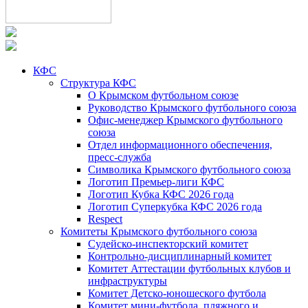
КФС
Структура КФС
О Крымском футбольном союзе
Руководство Крымского футбольного союза
Офис-менеджер Крымского футбольного
союза
Отдел информационного обеспечения,
пресс-служба
Символика Крымского футбольного союза
Логотип Премьер-лиги КФС
Логотип Кубка КФС 2026 года
Логотип Суперкубка КФС 2026 года
Respect
Комитеты Крымского футбольного союза
Судейско-инспекторский комитет
Контрольно-дисциплинарный комитет
Комитет Аттестации футбольных клубов и
инфраструктуры
Комитет Детско-юношеского футбола
Комитет мини-футбола, пляжного и