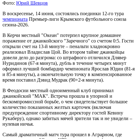
Фото:
Юрий Шевцов
В воскресенье, 14 июня, состоялись поединки 12-го тура
чемпионата
Премьер-лиги Крымского футбольного союза
сезона-2026.
В Керчи местный "Океан" потерпел крупное домашнее
поражение от джанкойского "Заречного" со счетом 0:5. Гости
открыли счет на 13-й минуте – пенальти хладнокровно
реализовал Владислав Цой. Во втором тайме джанкойцы
довели дело до разгрома: со штрафного отличился Длявер
Нуридинов (67-я минута), дубль в течение четырех минут
оформил лучший бомбардир чемпионата Ярослав Юдин (81-я
и 85-я минуты), а окончательную точку в компенсированное
время поставил Дэвид Мудрак (90+2-я минута).
В Феодосии местный одноименный клуб принимал
джанкойский "МАК". Встреча прошла в упорной и
бескомпромиссной борьбе, о чем свидетельствует большое
количество показанных желтых карточек (включая
предупреждение спортивному директору гостей Кевину
Рукаберу), однако забитых мячей зрители так и не увидели –
нулевая ничья.
Самый драматичный матч тура прошел в Аграрном, где