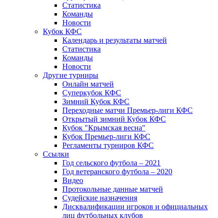
Статистика
Команды
Новости
Кубок КФС
Календарь и результаты матчей
Статистика
Команды
Новости
Другие турниры
Онлайн матчей
Суперкубок КФС
Зимний Кубок КФС
Переходные матчи Премьер-лиги КФС
Открытый зимний Кубок КФС
Кубок "Крымская весна"
Кубок Премьер-лиги КФС
Регламенты турниров КФС
Ссылки
Год сельского футбола – 2021
Год ветеранского футбола – 2020
Видео
Протокольные данные матчей
Судейские назначения
Дисквалификации игроков и официальных
лиц футбольных клубов