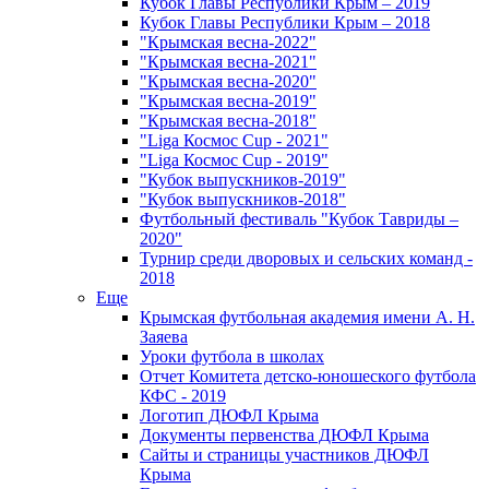
Кубок Главы Республики Крым – 2019
Кубок Главы Республики Крым – 2018
"Крымская весна-2022"
"Крымская весна-2021"
"Крымская весна-2020"
"Крымская весна-2019"
"Крымская весна-2018"
"Liga Космос Cup - 2021"
"Liga Космос Cup - 2019"
"Кубок выпускников-2019"
"Кубок выпускников-2018"
Футбольный фестиваль "Кубок Тавриды –
2020"
Турнир среди дворовых и сельских команд -
2018
Еще
Крымская футбольная академия имени А. Н.
Заяева
Уроки футбола в школах
Отчет Комитета детско-юношеского футбола
КФС - 2019
Логотип ДЮФЛ Крыма
Документы первенства ДЮФЛ Крыма
Сайты и страницы участников ДЮФЛ
Крыма