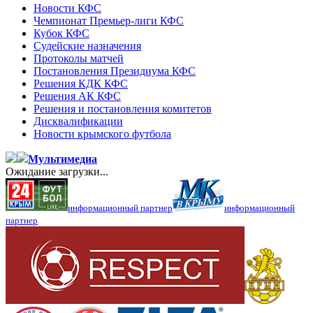
Новости КФС
Чемпионат Премьер-лиги КФС
Кубок КФС
Судейские назначения
Протоколы матчей
Постановления Президиума КФС
Решения КДК КФС
Решения АК КФС
Решения и постановления комитетов
Дисквалификации
Новости крымского футбола
Мультимедиа
Ожидание загрузки...
информационный партнер
информационный
партнер