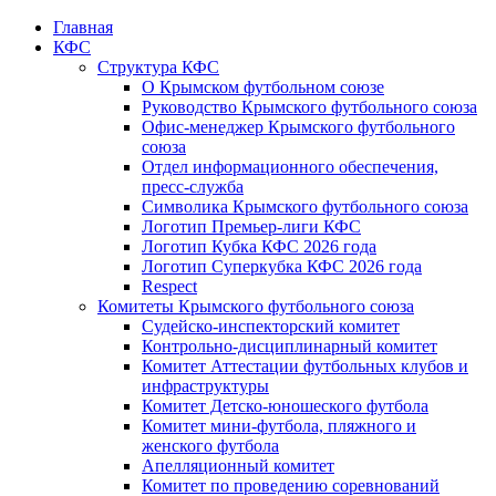
Главная
КФС
Структура КФС
О Крымском футбольном союзе
Руководство Крымского футбольного союза
Офис-менеджер Крымского футбольного
союза
Отдел информационного обеспечения,
пресс-служба
Символика Крымского футбольного союза
Логотип Премьер-лиги КФС
Логотип Кубка КФС 2026 года
Логотип Суперкубка КФС 2026 года
Respect
Комитеты Крымского футбольного союза
Судейско-инспекторский комитет
Контрольно-дисциплинарный комитет
Комитет Аттестации футбольных клубов и
инфраструктуры
Комитет Детско-юношеского футбола
Комитет мини-футбола, пляжного и
женского футбола
Апелляционный комитет
Комитет по проведению соревнований