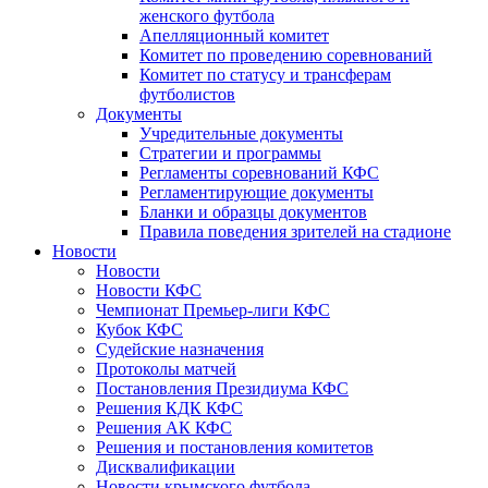
женского футбола
Апелляционный комитет
Комитет по проведению соревнований
Комитет по статусу и трансферам
футболистов
Документы
Учредительные документы
Стратегии и программы
Регламенты соревнований КФС
Регламентирующие документы
Бланки и образцы документов
Правила поведения зрителей на стадионе
Новости
Новости
Новости КФС
Чемпионат Премьер-лиги КФС
Кубок КФС
Судейские назначения
Протоколы матчей
Постановления Президиума КФС
Решения КДК КФС
Решения АК КФС
Решения и постановления комитетов
Дисквалификации
Новости крымского футбола