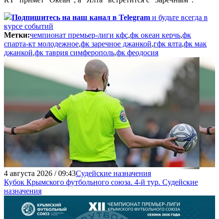
Подпишитесь
на наш канал в Telegram
и будьте всегда в
курсе событий
Метки:
чемпионат премьер-лиги кфс
,
фк океан керчь
,
фк
спарта-кт молодежное
,
фк заречное джанкой
,
гфк ялта
,
фк мак
джанкой
,
фк таврия симферополь
,
фк феодосия
4 августа 2026 / 09:43
Судейские назначения
Кубок Крымского футбольного союза. 4-й тур. Судейские
назначения