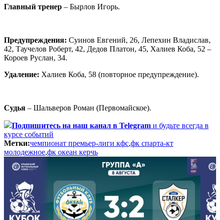
Главный тренер
– Бырлов Игорь.
Предупреждения:
Суинов Евгений, 26, Лепехин Владислав,
42, Таучелов Роберт, 42, Дедов Платон, 45, Халиев Коба, 52 –
Короев Руслан, 34.
Удаление:
Халиев Коба, 58 (повторное предупреждение).
Судья
– Шальверов Роман (Первомайское).
Подпишитесь
на наш канал в Telegram
и будьте всегда в
курсе событий
Метки:
чемпионат премьер-лиги кфс
,
фк спарта-кт
молодежное
,
фк океан керчь