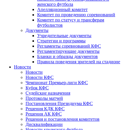
женского футбола
Апелляционный комитет
Комитет по проведению соревнований
Комитет по статусу и трансферам
футболистов
Документы
Учредительные документы
Стратегии и программы
Регламенты соревнований КФС
Регламентирующие документы
Бланки и образцы документов
Правила поведения зрителей на стадионе
Новости
Новости
Новости КФС
Чемпионат Премьер-лиги КФС
Кубок КФС
Судейские назначения
Протоколы матчей
Постановления Президиума КФС
Решения КДК КФС
Решения АК КФС
Решения и постановления комитетов
Дисквалификации
Новости крымского футбола