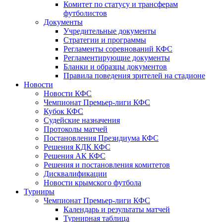
Комитет по статусу и трансферам
футболистов
Документы
Учредительные документы
Стратегии и программы
Регламенты соревнований КФС
Регламентирующие документы
Бланки и образцы документов
Правила поведения зрителей на стадионе
Новости
Новости КФС
Чемпионат Премьер-лиги КФС
Кубок КФС
Судейские назначения
Протоколы матчей
Постановления Президиума КФС
Решения КДК КФС
Решения АК КФС
Решения и постановления комитетов
Дисквалификации
Новости крымского футбола
Турниры
Чемпионат Премьер-лиги КФС
Календарь и результаты матчей
Турнирная таблица