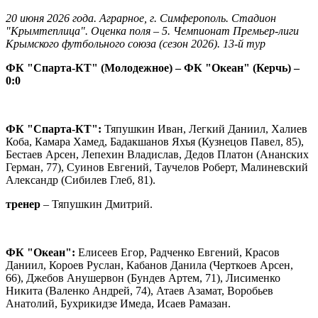
20 июня 2026 года. Аграрное, г. Симферополь. Стадион
"Крымтеплица". Оценка поля – 5. Чемпионат Премьер-лиги
Крымского футбольного союза (сезон 2026). 13-й тур
ФК "Спарта-КТ" (Молодежное) – ФК "Океан" (Керчь) –
0:0
ФК "Спарта-КТ":
Тяпушкин Иван, Легкий Даниил, Халиев
Коба, Камара Хамед, Бадакшанов Яхъя (Кузнецов Павел, 85),
Бестаев Арсен, Лепехин Владислав, Дедов Платон (Ананских
Герман, 77), Суинов Евгений, Таучелов Роберт, Малиневский
Александр (Сибилев Глеб, 81).
тренер
– Тяпушкин Дмитрий.
ФК "Океан":
Елисеев Егор, Радченко Евгений, Красов
Даниил, Короев Руслан, Кабанов Данила (Черткоев Арсен,
66), Джебов Анушервон (Бундев Артем, 71), Лисименко
Никита (Валенко Андрей, 74), Атаев Азамат, Воробьев
Анатолий, Бухрикидзе Имеда, Исаев Рамазан.