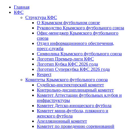
Главная
КФС
Структура КФС
О Крымском футбольном союзе
Руководство Крымского футбольного союза
Офис-менеджер Крымского футбольного
союза
Отдел информационного обеспечения,
пресс-служба
Символика Крымского футбольного союза
Логотип Премьер-лиги КФС
Логотип Кубка КФС 2026 года
Логотип Суперкубка КФС 2026 года
Respect
Комитеты Крымского футбольного союза
Судейско-инспекторский комитет
Контрольно-дисциплинарный комитет
Комитет Аттестации футбольных клубов и
инфраструктуры
Комитет Детско-юношеского футбола
Комитет мини-футбола, пляжного и
женского футбола
Апелляционный комитет
Комитет по проведению соревнований