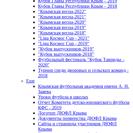
Кубок Главы Республики Крым – 2019
Кубок Главы Республики Крым – 2018
"Крымская весна-2022"
"Крымская весна-2021"
"Крымская весна-2020"
"Крымская весна-2019"
"Крымская весна-2018"
"Liga Космос Cup - 2021"
"Liga Космос Cup - 2019"
"Кубок выпускников-2019"
"Кубок выпускников-2018"
Футбольный фестиваль "Кубок Тавриды –
2020"
Турнир среди дворовых и сельских команд -
2018
Еще
Крымская футбольная академия имени А. Н.
Заяева
Уроки футбола в школах
Отчет Комитета детско-юношеского футбола
КФС - 2019
Логотип ДЮФЛ Крыма
Документы первенства ДЮФЛ Крыма
Сайты и страницы участников ДЮФЛ
Крыма