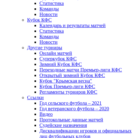
Статистика
Команды
Новости
Кубок КФС
Календарь и результаты матчей
Статистика
Команды
Новости
Другие турниры
Онлайн матчей
Суперкубок КФС
Зимний Кубок КФС
Переходные матчи Премьер-лиги КФС
Открытый зимний Кубок КФС
Кубок "Крымская весна"
Кубок Премьер-лиги КФС
Регламенты турниров КФС
Ссылки
Год сельского футбола – 2021
Год ветеранского футбола – 2020
Видео
Протокольные данные матчей
Судейские назначения
Дисквалификации игроков и официальных
лиц футбольных клубов