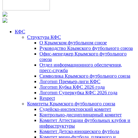
КФС
Структура КФС
О Крымском футбольном союзе
Руководство Крымского футбольного союза
Офис-менеджер Крымского футбольного
союза
Отдел информационного обеспечения,
пресс-служба
Символика Крымского футбольного союза
Логотип Премьер-лиги КФС
Логотип Кубка КФС 2026 года
Логотип Суперкубка КФС 2026 года
Respect
Комитеты Крымского футбольного союза
Судейско-инспекторский комитет
Контрольно-дисциплинарный комитет
Комитет Аттестации футбольных клубов и
инфраструктуры
Комитет Детско-юношеского футбола
Комитет мини-футбола, пляжного и