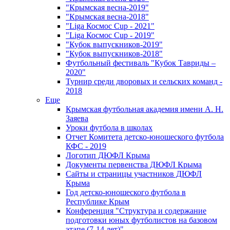
"Крымская весна-2019"
"Крымская весна-2018"
"Liga Космос Cup - 2021"
"Liga Космос Cup - 2019"
"Кубок выпускников-2019"
"Кубок выпускников-2018"
Футбольный фестиваль "Кубок Тавриды –
2020"
Турнир среди дворовых и сельских команд -
2018
Еще
Крымская футбольная академия имени А. Н.
Заяева
Уроки футбола в школах
Отчет Комитета детско-юношеского футбола
КФС - 2019
Логотип ДЮФЛ Крыма
Документы первенства ДЮФЛ Крыма
Сайты и страницы участников ДЮФЛ
Крыма
Год детско-юношеского футбола в
Республике Крым
Конференция "Структура и содержание
подготовки юных футболистов на базовом
этапе (7-14 лет)"