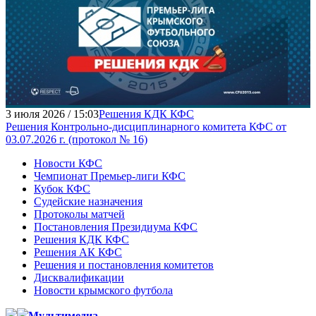
3 июля 2026 / 15:03
Решения КДК КФС
Решения Контрольно-дисциплинарного комитета КФС от
03.07.2026 г. (протокол № 16)
Новости КФС
Чемпионат Премьер-лиги КФС
Кубок КФС
Судейские назначения
Протоколы матчей
Постановления Президиума КФС
Решения КДК КФС
Решения АК КФС
Решения и постановления комитетов
Дисквалификации
Новости крымского футбола
Мультимедиа