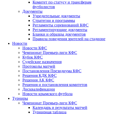
Комитет по статусу и трансферам
футболистов
Документы
Учредительные документы
Стратегии и программы
Регламенты соревнований КФС
Регламентирующие документы
Бланки и образцы документов
Правила поведения зрителей на стадионе
Новости
Новости КФС
Чемпионат Премьер-лиги КФС
Кубок КФС
Судейские назначения
Протоколы матчей
Постановления Президиума КФС
Решения КДК КФС
Решения АК КФС
Решения и постановления комитетов
Дисквалификации
Новости крымского футбола
Турниры
Чемпионат Премьер-лиги КФС
Календарь и результаты матчей
Турнирная таблица