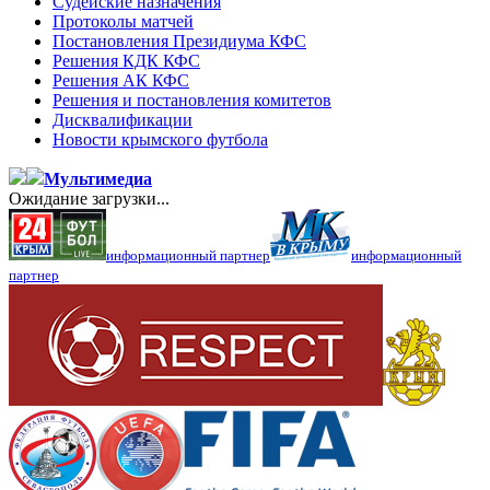
Судейские назначения
Протоколы матчей
Постановления Президиума КФС
Решения КДК КФС
Решения АК КФС
Решения и постановления комитетов
Дисквалификации
Новости крымского футбола
Мультимедиа
Ожидание загрузки...
информационный партнер
информационный
партнер