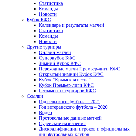
Статистика
Команды
Новости
Кубок КФС
Календарь и результаты матчей
Статистика
Команды
Новости
Другие турниры
Онлайн матчей
Суперкубок КФС
Зимний Кубок КФС
Переходные матчи Премьер-лиги КФС
Открытый зимний Кубок КФС
Кубок "Крымская весна"
Кубок Премьер-лиги КФС
Регламенты турниров КФС
Ссылки
Год сельского футбола – 2021
Год ветеранского футбола – 2020
Видео
Протокольные данные матчей
Судейские назначения
Дисквалификации игроков и официальных
лиц футбольных клубов