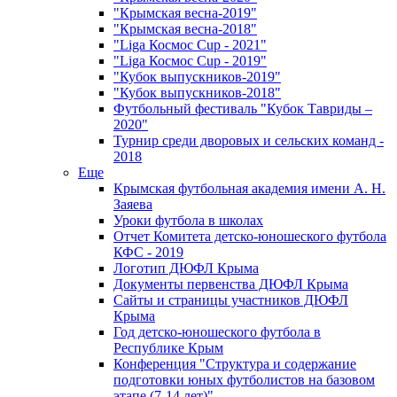
"Крымская весна-2019"
"Крымская весна-2018"
"Liga Космос Cup - 2021"
"Liga Космос Cup - 2019"
"Кубок выпускников-2019"
"Кубок выпускников-2018"
Футбольный фестиваль "Кубок Тавриды –
2020"
Турнир среди дворовых и сельских команд -
2018
Еще
Крымская футбольная академия имени А. Н.
Заяева
Уроки футбола в школах
Отчет Комитета детско-юношеского футбола
КФС - 2019
Логотип ДЮФЛ Крыма
Документы первенства ДЮФЛ Крыма
Сайты и страницы участников ДЮФЛ
Крыма
Год детско-юношеского футбола в
Республике Крым
Конференция "Структура и содержание
подготовки юных футболистов на базовом
этапе (7-14 лет)"