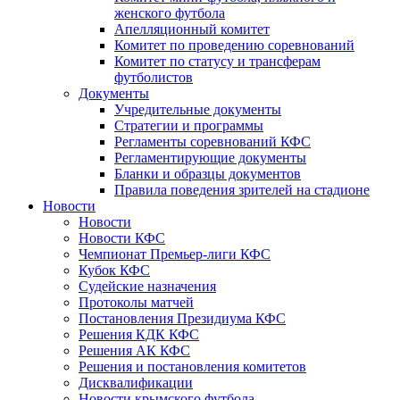
женского футбола
Апелляционный комитет
Комитет по проведению соревнований
Комитет по статусу и трансферам
футболистов
Документы
Учредительные документы
Стратегии и программы
Регламенты соревнований КФС
Регламентирующие документы
Бланки и образцы документов
Правила поведения зрителей на стадионе
Новости
Новости
Новости КФС
Чемпионат Премьер-лиги КФС
Кубок КФС
Судейские назначения
Протоколы матчей
Постановления Президиума КФС
Решения КДК КФС
Решения АК КФС
Решения и постановления комитетов
Дисквалификации
Новости крымского футбола