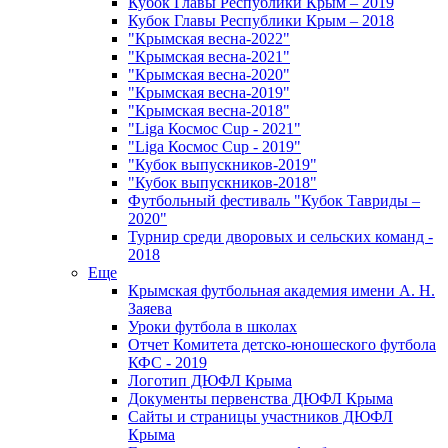
Кубок Главы Республики Крым – 2019
Кубок Главы Республики Крым – 2018
"Крымская весна-2022"
"Крымская весна-2021"
"Крымская весна-2020"
"Крымская весна-2019"
"Крымская весна-2018"
"Liga Космос Cup - 2021"
"Liga Космос Cup - 2019"
"Кубок выпускников-2019"
"Кубок выпускников-2018"
Футбольный фестиваль "Кубок Тавриды –
2020"
Турнир среди дворовых и сельских команд -
2018
Еще
Крымская футбольная академия имени А. Н.
Заяева
Уроки футбола в школах
Отчет Комитета детско-юношеского футбола
КФС - 2019
Логотип ДЮФЛ Крыма
Документы первенства ДЮФЛ Крыма
Сайты и страницы участников ДЮФЛ
Крыма