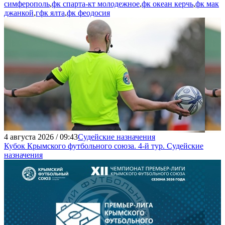
симферополь
,
фк спарта-кт молодежное
,
фк океан керчь
,
фк мак
джанкой
,
гфк ялта
,
фк феодосия
4 августа 2026 / 09:43
Судейские назначения
Кубок Крымского футбольного союза. 4-й тур. Судейские
назначения