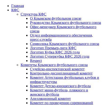
Главная
КФС
Структура КФС
О Крымском футбольном союзе
Руководство Крымского футбольного союза
Офис-менеджер Крымского футбольного
союза
Отдел информационного обеспечения,
пресс-служба
Символика Крымского футбольного союза
Логотип Премьер-лиги КФС
Логотип Кубка КФС 2026 года
Логотип Суперкубка КФС 2026 года
Respect
Комитеты Крымского футбольного союза
Судейско-инспекторский комитет
Контрольно-дисциплинарный комитет
Комитет Аттестации футбольных клубов и
инфраструктуры
Комитет Детско-юношеского футбола
Комитет мини-футбола, пляжного и
женского футбола
Апелляционный комитет
Комитет по проведению соревнований