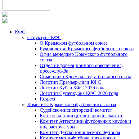
КФС
Структура КФС
О Крымском футбольном союзе
Руководство Крымского футбольного союза
Офис-менеджер Крымского футбольного
союза
Отдел информационного обеспечения,
пресс-служба
Символика Крымского футбольного союза
Логотип Премьер-лиги КФС
Логотип Кубка КФС 2026 года
Логотип Суперкубка КФС 2026 года
Respect
Комитеты Крымского футбольного союза
Судейско-инспекторский комитет
Контрольно-дисциплинарный комитет
Комитет Аттестации футбольных клубов и
инфраструктуры
Комитет Детско-юношеского футбола
Комитет мини-футбола, пляжного и