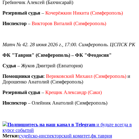
Гребинчик Алексей (Бахчисарай)
Резервный судья
–
Кочерёжкин Никита (Симферополь)
Инспектор
–
Викторов Виталий (Симферополь)
Матч № 42. 28 июня 2026 г., 17:00. Симферополь. ЦСПСК РК
ФК "Таврия" (Симферополь) – ФК "Феодосия"
Судья
– Жуков Дмитрий (Евпатория)
Помощники судьи
:
Вериковский Михаил (Симферополь)
и
Дорошенко Анатолий (Симферополь)
Резервный судья
–
Крещик Александр (Саки)
Инспектор
– Олейник Анатолий (Симферополь)
Подпишитесь
на наш канал в Telegram
и будьте всегда в
курсе событий
Метки:
судейско-инспекторский комитет
,
фк таврия