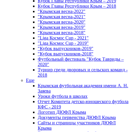
Кубок Главы Республики Крым – 2019
Кубок Главы Республики Крым – 2018
"Крымская весна-2022"
"Крымская весна-2021"
"Крымская весна-2020"
"Крымская весна-2019"
"Крымская весна-2018"
"Liga Космос Cup - 2021"
"Liga Космос Cup - 2019"
"Кубок выпускников-2019"
"Кубок выпускников-2018"
Футбольный фестиваль "Кубок Тавриды –
2020"
Турнир среди дворовых и сельских команд -
2018
Еще
Крымская футбольная академия имени А. Н.
Заяева
Уроки футбола в школах
Отчет Комитета детско-юношеского футбола
КФС - 2019
Логотип ДЮФЛ Крыма
Документы первенства ДЮФЛ Крыма
Сайты и страницы участников ДЮФЛ
Крыма