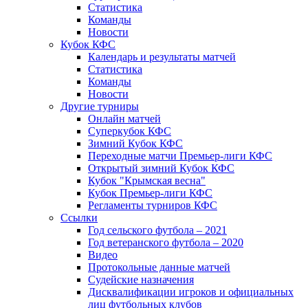
Статистика
Команды
Новости
Кубок КФС
Календарь и результаты матчей
Статистика
Команды
Новости
Другие турниры
Онлайн матчей
Суперкубок КФС
Зимний Кубок КФС
Переходные матчи Премьер-лиги КФС
Открытый зимний Кубок КФС
Кубок "Крымская весна"
Кубок Премьер-лиги КФС
Регламенты турниров КФС
Ссылки
Год сельского футбола – 2021
Год ветеранского футбола – 2020
Видео
Протокольные данные матчей
Судейские назначения
Дисквалификации игроков и официальных
лиц футбольных клубов