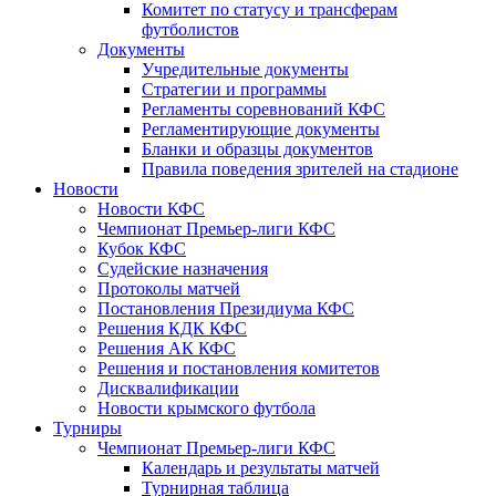
Комитет по статусу и трансферам
футболистов
Документы
Учредительные документы
Стратегии и программы
Регламенты соревнований КФС
Регламентирующие документы
Бланки и образцы документов
Правила поведения зрителей на стадионе
Новости
Новости КФС
Чемпионат Премьер-лиги КФС
Кубок КФС
Судейские назначения
Протоколы матчей
Постановления Президиума КФС
Решения КДК КФС
Решения АК КФС
Решения и постановления комитетов
Дисквалификации
Новости крымского футбола
Турниры
Чемпионат Премьер-лиги КФС
Календарь и результаты матчей
Турнирная таблица