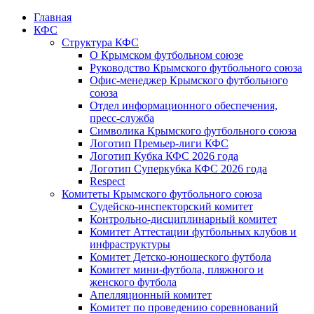
Главная
КФС
Структура КФС
О Крымском футбольном союзе
Руководство Крымского футбольного союза
Офис-менеджер Крымского футбольного
союза
Отдел информационного обеспечения,
пресс-служба
Символика Крымского футбольного союза
Логотип Премьер-лиги КФС
Логотип Кубка КФС 2026 года
Логотип Суперкубка КФС 2026 года
Respect
Комитеты Крымского футбольного союза
Судейско-инспекторский комитет
Контрольно-дисциплинарный комитет
Комитет Аттестации футбольных клубов и
инфраструктуры
Комитет Детско-юношеского футбола
Комитет мини-футбола, пляжного и
женского футбола
Апелляционный комитет
Комитет по проведению соревнований