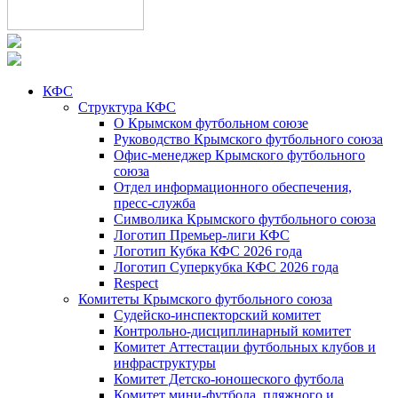
КФС
Структура КФС
О Крымском футбольном союзе
Руководство Крымского футбольного союза
Офис-менеджер Крымского футбольного
союза
Отдел информационного обеспечения,
пресс-служба
Символика Крымского футбольного союза
Логотип Премьер-лиги КФС
Логотип Кубка КФС 2026 года
Логотип Суперкубка КФС 2026 года
Respect
Комитеты Крымского футбольного союза
Судейско-инспекторский комитет
Контрольно-дисциплинарный комитет
Комитет Аттестации футбольных клубов и
инфраструктуры
Комитет Детско-юношеского футбола
Комитет мини-футбола, пляжного и