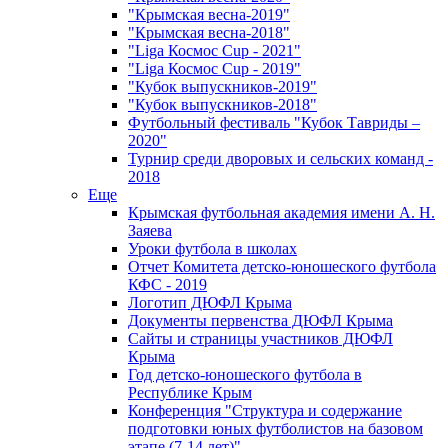
"Крымская весна-2019"
"Крымская весна-2018"
"Liga Космос Cup - 2021"
"Liga Космос Cup - 2019"
"Кубок выпускников-2019"
"Кубок выпускников-2018"
Футбольный фестиваль "Кубок Тавриды –
2020"
Турнир среди дворовых и сельских команд -
2018
Еще
Крымская футбольная академия имени А. Н.
Заяева
Уроки футбола в школах
Отчет Комитета детско-юношеского футбола
КФС - 2019
Логотип ДЮФЛ Крыма
Документы первенства ДЮФЛ Крыма
Сайты и страницы участников ДЮФЛ
Крыма
Год детско-юношеского футбола в
Республике Крым
Конференция "Структура и содержание
подготовки юных футболистов на базовом
этапе (7-14 лет)"