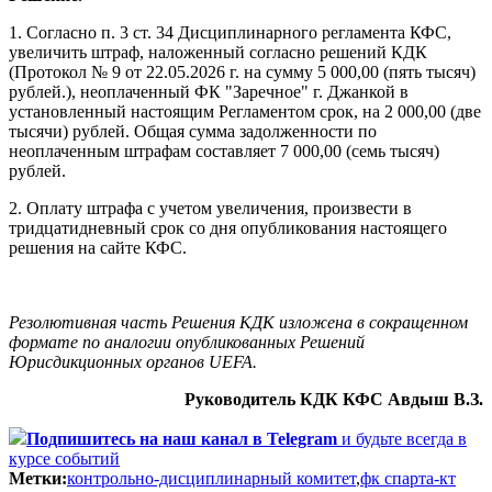
1. Согласно п. 3 ст. 34 Дисциплинарного регламента КФС,
увеличить штраф, наложенный согласно решений КДК
(Протокол № 9 от 22.05.2026 г. на сумму 5 000,00 (пять тысяч)
рублей.), неоплаченный ФК "Заречное" г. Джанкой в
установленный настоящим Регламентом срок, на 2 000,00 (две
тысячи) рублей. Общая сумма задолженности по
неоплаченным штрафам составляет 7 000,00 (семь тысяч)
рублей.
2. Оплату штрафа с учетом увеличения, произвести в
тридцатидневный срок со дня опубликования настоящего
решения на сайте КФС.
Резолютивная часть Решения КДК изложена в сокращенном
формате по аналогии опубликованных Решений
Юрисдикционных органов UEFA.
Руководитель КДК КФС Авдыш В.З.
Подпишитесь
на наш канал в Telegram
и будьте всегда в
курсе событий
Метки:
контрольно-дисциплинарный комитет
,
фк спарта-кт