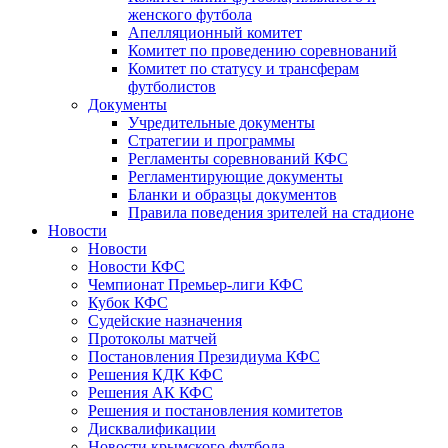
женского футбола
Апелляционный комитет
Комитет по проведению соревнований
Комитет по статусу и трансферам
футболистов
Документы
Учредительные документы
Стратегии и программы
Регламенты соревнований КФС
Регламентирующие документы
Бланки и образцы документов
Правила поведения зрителей на стадионе
Новости
Новости
Новости КФС
Чемпионат Премьер-лиги КФС
Кубок КФС
Судейские назначения
Протоколы матчей
Постановления Президиума КФС
Решения КДК КФС
Решения АК КФС
Решения и постановления комитетов
Дисквалификации
Новости крымского футбола