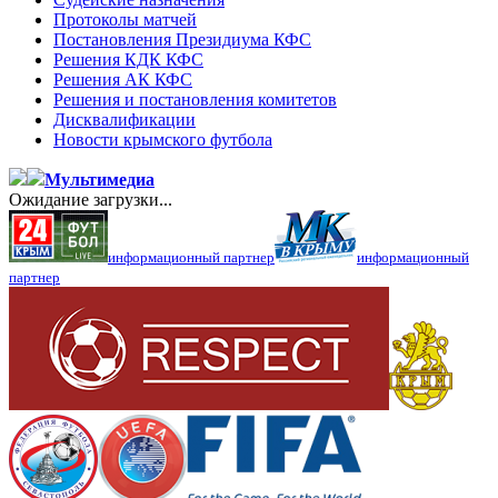
Протоколы матчей
Постановления Президиума КФС
Решения КДК КФС
Решения АК КФС
Решения и постановления комитетов
Дисквалификации
Новости крымского футбола
Мультимедиа
Ожидание загрузки...
информационный партнер
информационный
партнер