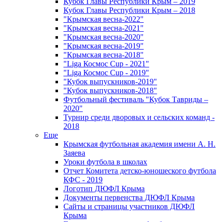
Кубок Главы Республики Крым – 2019
Кубок Главы Республики Крым – 2018
"Крымская весна-2022"
"Крымская весна-2021"
"Крымская весна-2020"
"Крымская весна-2019"
"Крымская весна-2018"
"Liga Космос Cup - 2021"
"Liga Космос Cup - 2019"
"Кубок выпускников-2019"
"Кубок выпускников-2018"
Футбольный фестиваль "Кубок Тавриды –
2020"
Турнир среди дворовых и сельских команд -
2018
Еще
Крымская футбольная академия имени А. Н.
Заяева
Уроки футбола в школах
Отчет Комитета детско-юношеского футбола
КФС - 2019
Логотип ДЮФЛ Крыма
Документы первенства ДЮФЛ Крыма
Сайты и страницы участников ДЮФЛ
Крыма