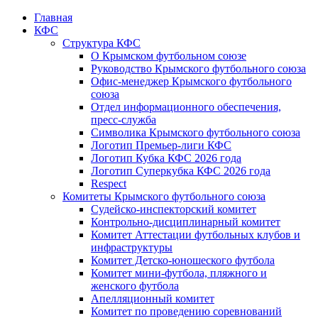
Главная
КФС
Структура КФС
О Крымском футбольном союзе
Руководство Крымского футбольного союза
Офис-менеджер Крымского футбольного
союза
Отдел информационного обеспечения,
пресс-служба
Символика Крымского футбольного союза
Логотип Премьер-лиги КФС
Логотип Кубка КФС 2026 года
Логотип Суперкубка КФС 2026 года
Respect
Комитеты Крымского футбольного союза
Судейско-инспекторский комитет
Контрольно-дисциплинарный комитет
Комитет Аттестации футбольных клубов и
инфраструктуры
Комитет Детско-юношеского футбола
Комитет мини-футбола, пляжного и
женского футбола
Апелляционный комитет
Комитет по проведению соревнований