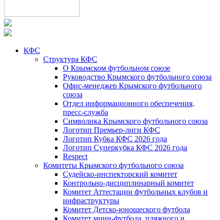
КФС
Структура КФС
О Крымском футбольном союзе
Руководство Крымского футбольного союза
Офис-менеджер Крымского футбольного
союза
Отдел информационного обеспечения,
пресс-служба
Символика Крымского футбольного союза
Логотип Премьер-лиги КФС
Логотип Кубка КФС 2026 года
Логотип Суперкубка КФС 2026 года
Respect
Комитеты Крымского футбольного союза
Судейско-инспекторский комитет
Контрольно-дисциплинарный комитет
Комитет Аттестации футбольных клубов и
инфраструктуры
Комитет Детско-юношеского футбола
Комитет мини-футбола, пляжного и