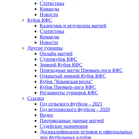
Статистика
Команды
Новости
Кубок КФС
Календарь и результаты матчей
Статистика
Команды
Новости
Другие турниры
Онлайн матчей
Суперкубок КФС
Зимний Кубок КФС
Переходные матчи Премьер-лиги КФС
Открытый зимний Кубок КФС
Кубок "Крымская весна"
Кубок Премьер-лиги КФС
Регламенты турниров КФС
Ссылки
Год сельского футбола – 2021
Год ветеранского футбола – 2020
Видео
Протокольные данные матчей
Судейские назначения
Дисквалификации игроков и официальных
лиц футбольных клубов