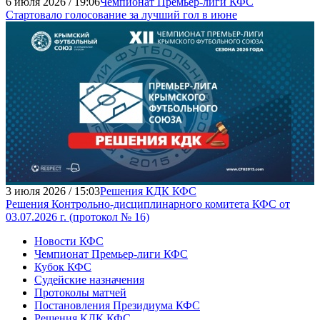
6 июля 2026 / 19:06
Чемпионат Премьер-лиги КФС
Стартовало голосование за лучший гол в июне
3 июля 2026 / 15:03
Решения КДК КФС
Решения Контрольно-дисциплинарного комитета КФС от
03.07.2026 г. (протокол № 16)
Новости КФС
Чемпионат Премьер-лиги КФС
Кубок КФС
Судейские назначения
Протоколы матчей
Постановления Президиума КФС
Решения КДК КФС