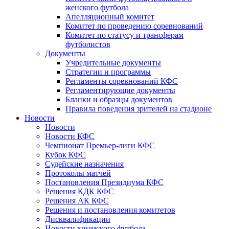
женского футбола
Апелляционный комитет
Комитет по проведению соревнований
Комитет по статусу и трансферам
футболистов
Документы
Учредительные документы
Стратегии и программы
Регламенты соревнований КФС
Регламентирующие документы
Бланки и образцы документов
Правила поведения зрителей на стадионе
Новости
Новости
Новости КФС
Чемпионат Премьер-лиги КФС
Кубок КФС
Судейские назначения
Протоколы матчей
Постановления Президиума КФС
Решения КДК КФС
Решения АК КФС
Решения и постановления комитетов
Дисквалификации
Новости крымского футбола