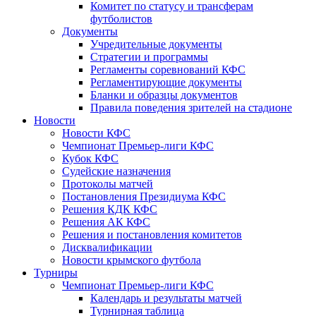
Комитет по статусу и трансферам
футболистов
Документы
Учредительные документы
Стратегии и программы
Регламенты соревнований КФС
Регламентирующие документы
Бланки и образцы документов
Правила поведения зрителей на стадионе
Новости
Новости КФС
Чемпионат Премьер-лиги КФС
Кубок КФС
Судейские назначения
Протоколы матчей
Постановления Президиума КФС
Решения КДК КФС
Решения АК КФС
Решения и постановления комитетов
Дисквалификации
Новости крымского футбола
Турниры
Чемпионат Премьер-лиги КФС
Календарь и результаты матчей
Турнирная таблица