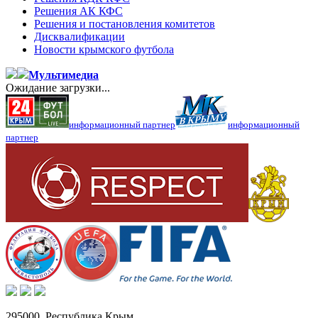
Решения АК КФС
Решения и постановления комитетов
Дисквалификации
Новости крымского футбола
Мультимедиа
Ожидание загрузки...
информационный партнер
информационный
партнер
295000,
Республика Крым
,