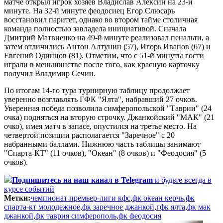
матче открыл игрок хозяев Владислав Алексин на 23-й
минуте. На 32-й минуте феодосиец Егор Слюсарь
восстановил паритет, однако во втором тайме столичная
команда полностью завладела инициативой. Сначала
Дмитрий Матвиенко на 49-й минуте реализовал пенальти, а
затем отличились Антон Алтунин (57), Игорь Иванов (67) и
Евгений Одинцов (81). Отметим, что с 51-й минуты гости
играли в меньшинстве после того, как красную карточку
получил Владимир Сечин.
По итогам 14-го тура турнирную таблицу продолжает
уверенно возглавлять ГФК "Ялта", набравший 27 очков.
Уверенная победа позволила симферопольской "Таврии" (24
очка) подняться на вторую строчку. Джанкойский "МАК" (21
очко), имея матч в запасе, опустился на третье место. На
четвертой позиции располагается "Заречное" с 20
набранными баллами. Нижнюю часть таблицы занимают
"Спарта-КТ" (11 очков), "Океан" (8 очков) и "Феодосия" (5
очков).
Подпишитесь
на наш канал в Telegram
и будьте всегда в
курсе событий
Метки:
чемпионат премьер-лиги кфс
,
фк океан керчь
,
фк
спарта-кт молодежное
,
фк заречное джанкой
,
гфк ялта
,
фк мак
джанкой
,
фк таврия симферополь
,
фк феодосия