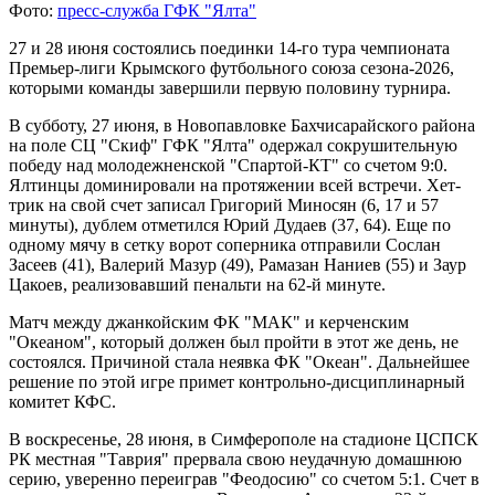
Фото:
пресс-служба ГФК "Ялта"
27 и 28 июня состоялись поединки 14-го тура чемпионата
Премьер-лиги Крымского футбольного союза сезона-2026,
которыми команды завершили первую половину турнира.
В субботу, 27 июня, в Новопавловке Бахчисарайского района
на поле СЦ "Скиф" ГФК "Ялта" одержал сокрушительную
победу над молодежненской "Спартой-КТ" со счетом 9:0.
Ялтинцы доминировали на протяжении всей встречи. Хет-
трик на свой счет записал Григорий Миносян (6, 17 и 57
минуты), дублем отметился Юрий Дудаев (37, 64). Еще по
одному мячу в сетку ворот соперника отправили Сослан
Засеев (41), Валерий Мазур (49), Рамазан Наниев (55) и Заур
Цакоев, реализовавший пенальти на 62-й минуте.
Матч между джанкойским ФК "МАК" и керченским
"Океаном", который должен был пройти в этот же день, не
состоялся. Причиной стала неявка ФК "Океан". Дальнейшее
решение по этой игре примет контрольно-дисциплинарный
комитет КФС.
В воскресенье, 28 июня, в Симферополе на стадионе ЦСПСК
РК местная "Таврия" прервала свою неудачную домашнюю
серию, уверенно переиграв "Феодосию" со счетом 5:1. Счет в