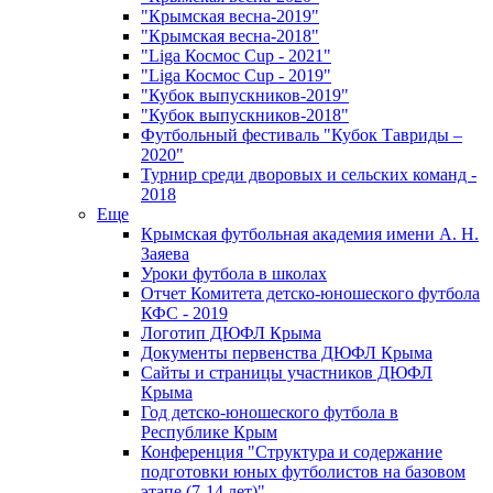
"Крымская весна-2019"
"Крымская весна-2018"
"Liga Космос Cup - 2021"
"Liga Космос Cup - 2019"
"Кубок выпускников-2019"
"Кубок выпускников-2018"
Футбольный фестиваль "Кубок Тавриды –
2020"
Турнир среди дворовых и сельских команд -
2018
Еще
Крымская футбольная академия имени А. Н.
Заяева
Уроки футбола в школах
Отчет Комитета детско-юношеского футбола
КФС - 2019
Логотип ДЮФЛ Крыма
Документы первенства ДЮФЛ Крыма
Сайты и страницы участников ДЮФЛ
Крыма
Год детско-юношеского футбола в
Республике Крым
Конференция "Структура и содержание
подготовки юных футболистов на базовом
этапе (7-14 лет)"