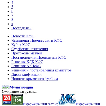
4
5
6
7
8
»
Последняя »
Новости КФС
Чемпионат Премьер-лиги КФС
Кубок КФС
Судейские назначения
Протоколы матчей
Постановления Президиума КФС
Решения КДК КФС
Решения АК КФС
Решения и постановления комитетов
Дисквалификации
Новости крымского футбола
Мультимедиа
Ожидание загрузки...
информационный партнер
информационный