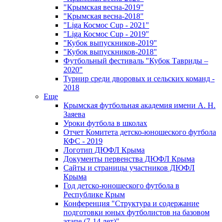
"Крымская весна-2019"
"Крымская весна-2018"
"Liga Космос Cup - 2021"
"Liga Космос Cup - 2019"
"Кубок выпускников-2019"
"Кубок выпускников-2018"
Футбольный фестиваль "Кубок Тавриды –
2020"
Турнир среди дворовых и сельских команд -
2018
Еще
Крымская футбольная академия имени А. Н.
Заяева
Уроки футбола в школах
Отчет Комитета детско-юношеского футбола
КФС - 2019
Логотип ДЮФЛ Крыма
Документы первенства ДЮФЛ Крыма
Сайты и страницы участников ДЮФЛ
Крыма
Год детско-юношеского футбола в
Республике Крым
Конференция "Структура и содержание
подготовки юных футболистов на базовом
этапе (7-14 лет)"