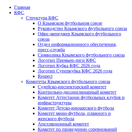
Главная
КФС
Структура КФС
О Крымском футбольном союзе
Руководство Крымского футбольного союза
Офис-менеджер Крымского футбольного
союза
Отдел информационного обеспечения,
пресс-служба
Символика Крымского футбольного союза
Логотип Премьер-лиги КФС
Логотип Кубка КФС 2026 года
Логотип Суперкубка КФС 2026 года
Respect
Комитеты Крымского футбольного союза
Судейско-инспекторский комитет
Контрольно-дисциплинарный комитет
Комитет Аттестации футбольных клубов и
инфраструктуры
Комитет Детско-юношеского футбола
Комитет мини-футбола, пляжного и
женского футбола
Апелляционный комитет
Комитет по проведению соревнований