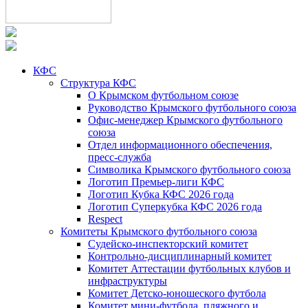
КФС
Структура КФС
О Крымском футбольном союзе
Руководство Крымского футбольного союза
Офис-менеджер Крымского футбольного
союза
Отдел информационного обеспечения,
пресс-служба
Символика Крымского футбольного союза
Логотип Премьер-лиги КФС
Логотип Кубка КФС 2026 года
Логотип Суперкубка КФС 2026 года
Respect
Комитеты Крымского футбольного союза
Судейско-инспекторский комитет
Контрольно-дисциплинарный комитет
Комитет Аттестации футбольных клубов и
инфраструктуры
Комитет Детско-юношеского футбола
Комитет мини-футбола, пляжного и