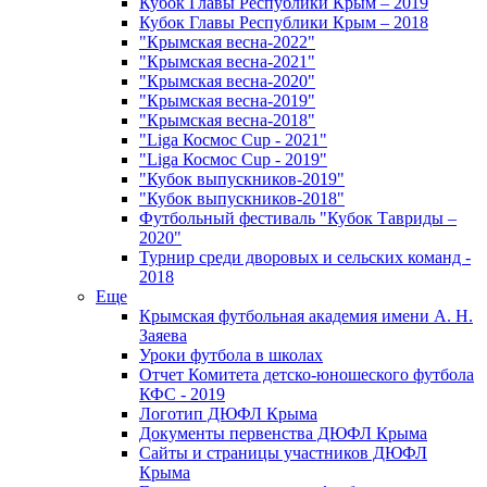
Кубок Главы Республики Крым – 2019
Кубок Главы Республики Крым – 2018
"Крымская весна-2022"
"Крымская весна-2021"
"Крымская весна-2020"
"Крымская весна-2019"
"Крымская весна-2018"
"Liga Космос Cup - 2021"
"Liga Космос Cup - 2019"
"Кубок выпускников-2019"
"Кубок выпускников-2018"
Футбольный фестиваль "Кубок Тавриды –
2020"
Турнир среди дворовых и сельских команд -
2018
Еще
Крымская футбольная академия имени А. Н.
Заяева
Уроки футбола в школах
Отчет Комитета детско-юношеского футбола
КФС - 2019
Логотип ДЮФЛ Крыма
Документы первенства ДЮФЛ Крыма
Сайты и страницы участников ДЮФЛ
Крыма