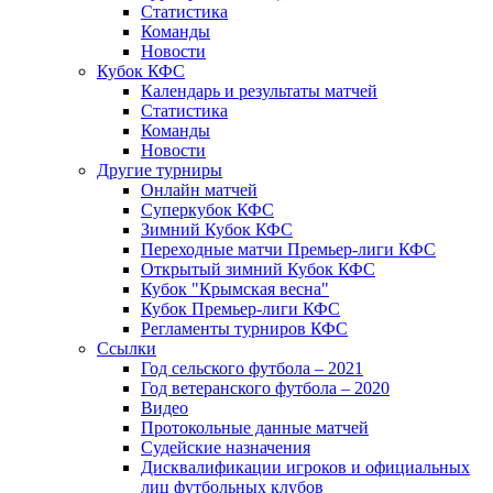
Статистика
Команды
Новости
Кубок КФС
Календарь и результаты матчей
Статистика
Команды
Новости
Другие турниры
Онлайн матчей
Суперкубок КФС
Зимний Кубок КФС
Переходные матчи Премьер-лиги КФС
Открытый зимний Кубок КФС
Кубок "Крымская весна"
Кубок Премьер-лиги КФС
Регламенты турниров КФС
Ссылки
Год сельского футбола – 2021
Год ветеранского футбола – 2020
Видео
Протокольные данные матчей
Судейские назначения
Дисквалификации игроков и официальных
лиц футбольных клубов