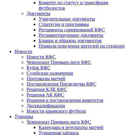
Комитет по статусу и трансферам
футболистов
Документы
Учредительные документы
Стратегии и программы
Регламенты соревнований КФС
Регламентирующие документы
Бланки и образцы документов
Правила поведения зрителей на стадионе
Новости
Новости КФС
Чемпионат Премьер-лиги КФС
Кубок КФС
Судейские назначения
Протоколы матчей
Постановления Президиума КФС
Решения КДК КФС
Решения АК КФС
Решения и постановления комитетов
Дисквалификации
Новости крымского футбола
Турниры
Чемпионат Премьер-лиги КФС
Календарь и результаты матчей
Турнирная таблица