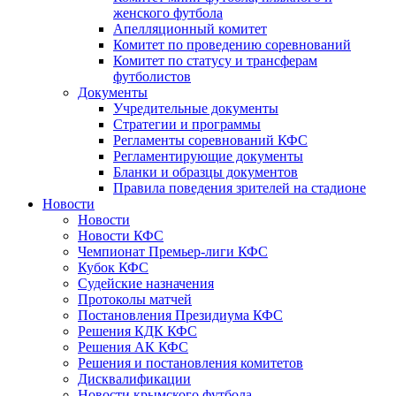
женского футбола
Апелляционный комитет
Комитет по проведению соревнований
Комитет по статусу и трансферам
футболистов
Документы
Учредительные документы
Стратегии и программы
Регламенты соревнований КФС
Регламентирующие документы
Бланки и образцы документов
Правила поведения зрителей на стадионе
Новости
Новости
Новости КФС
Чемпионат Премьер-лиги КФС
Кубок КФС
Судейские назначения
Протоколы матчей
Постановления Президиума КФС
Решения КДК КФС
Решения АК КФС
Решения и постановления комитетов
Дисквалификации
Новости крымского футбола