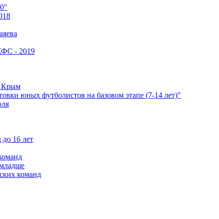
0"
018
аяева
КФС - 2019
е Крым
овки юных футболистов на базовом этапе (7-14 лет)"
оля
 до 16 лет
команд
 младше
ских команд