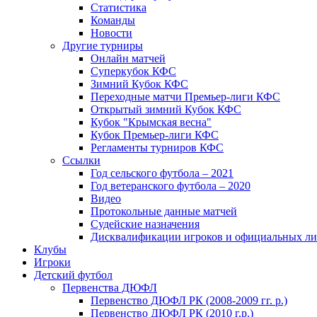
Статистика
Команды
Новости
Другие турниры
Онлайн матчей
Суперкубок КФС
Зимний Кубок КФС
Переходные матчи Премьер-лиги КФС
Открытый зимний Кубок КФС
Кубок "Крымская весна"
Кубок Премьер-лиги КФС
Регламенты турниров КФС
Ссылки
Год сельского футбола – 2021
Год ветеранского футбола – 2020
Видео
Протокольные данные матчей
Судейские назначения
Дисквалификации игроков и официальных ли
Клубы
Игроки
Детский футбол
Первенства ДЮФЛ
Первенство ДЮФЛ РК (2008-2009 гг. р.)
Первенство ДЮФЛ РК (2010 г.р.)