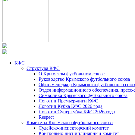
КФС
Структура КФС
О Крымском футбольном союзе
Руководство Крымского футбольного союза
Офис-менеджер Крымского футбольного союз
Отдел информационного обеспечения, пресс-
Символика Крымского футбольного союза
Логотип Премьер-лиги КФС
Логотип Кубка КФС 2026 года
Логотип Суперкубка КФС 2026 года
Respect
Комитеты Крымского футбольного союза
Судейско-инспекторский комитет
Контрольно-дисциплинарный комитет