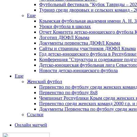
Футбольный фестиваль "Кубок Тавриды – 202
Турнир среди дворовых и сельских команд - 2
Еще
Крымская футбольная академия имени А. Н. З
Уроки футбола в школах
Отчет Комитета детско-юношеского футбола 
Логотип ДЮФЛ Крыма
Документы первенства ДЮФЛ Крыма
Сайты и страницы участников ДЮФЛ Крыма
Год детско-юношеского футбола в Республик
Конференция "Структура и содержание подгот
Детско-юношеская футбольная лига Севастоп
Новости детско-юношеского футбола
Еще
Женский футбол
Первенство по футболу среди женских команд
Первенство по футболу 8х8
Чемпионат Республики Крым среди женских 
Первенство среди женских команд 2000 г.р. и
Документы Первенства по футболу среди жен
Ссылки
Онлайн матчей