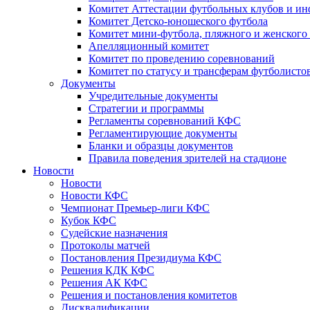
Комитет Аттестации футбольных клубов и и
Комитет Детско-юношеского футбола
Комитет мини-футбола, пляжного и женского
Апелляционный комитет
Комитет по проведению соревнований
Комитет по статусу и трансферам футболисто
Документы
Учредительные документы
Стратегии и программы
Регламенты соревнований КФС
Регламентирующие документы
Бланки и образцы документов
Правила поведения зрителей на стадионе
Новости
Новости
Новости КФС
Чемпионат Премьер-лиги КФС
Кубок КФС
Судейские назначения
Протоколы матчей
Постановления Президиума КФС
Решения КДК КФС
Решения АК КФС
Решения и постановления комитетов
Дисквалификации