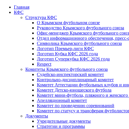
Главная
КФС
Структура КФС
О Крымском футбольном союзе
Руководство Крымского футбольного союза
Офис-менеджер Крымского футбольного союз
Отдел информационного обеспечения, пресс-
Символика Крымского футбольного союза
Логотип Премьер-лиги КФС
Логотип Кубка КФС 2026 года
Логотип Суперкубка КФС 2026 года
Respect
Комитеты Крымского футбольного союза
Судейско-инспекторский комитет
Контрольно-дисциплинарный комитет
Комитет Аттестации футбольных клубов и и
Комитет Детско-юношеского футбола
Комитет мини-футбола, пляжного и женского
Апелляционный комитет
Комитет по проведению соревнований
Комитет по статусу и трансферам футболисто
Документы
Учредительные документы
Стратегии и программы