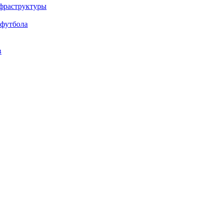
нфраструктуры
 футбола
в