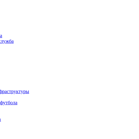
а
служба
нфраструктуры
 футбола
в