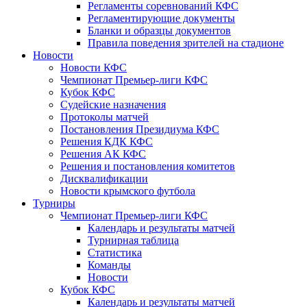
Регламенты соревнований КФС
Регламентирующие документы
Бланки и образцы документов
Правила поведения зрителей на стадионе
Новости
Новости КФС
Чемпионат Премьер-лиги КФС
Кубок КФС
Судейские назначения
Протоколы матчей
Постановления Президиума КФС
Решения КДК КФС
Решения АК КФС
Решения и постановления комитетов
Дисквалификации
Новости крымского футбола
Турниры
Чемпионат Премьер-лиги КФС
Календарь и результаты матчей
Турнирная таблица
Статистика
Команды
Новости
Кубок КФС
Календарь и результаты матчей