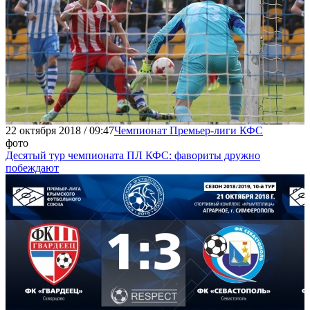
22 октября 2018 / 09:47
Чемпионат Премьер-лиги КФС
фото
Десятый тур чемпионата ПЛ КФС: фавориты дружно
побеждают