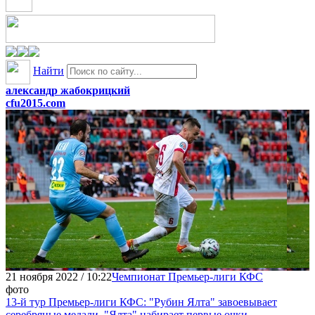
Найти
александр жабокрицкий
cfu2015.com
21 ноября 2022 / 10:22
Чемпионат Премьер-лиги КФС
фото
13-й тур Премьер-лиги КФС: "Рубин Ялта" завоевывает
серебряные медали, "Ялта" набирает первые очки