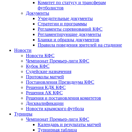
Комитет по статусу и трансферам
футболистов
Документы
Учредительные документы
Стратегии и программы
Регламенты соревнований КФС
Регламентирующие документы
Бланки и образцы документов
Правила поведения зрителей на стадионе
Новости
Новости КФС
Чемпионат Премьер-лиги КФС
Кубок КФС
Судейские назначения
Протоколы матчей
Постановления Президиума КФС
Решения КДК КФС
Решения АК КФС
Решения и постановления комитетов
Дисквалификации
Новости крымского футбола
Турниры
Чемпионат Премьер-лиги КФС
Календарь и результаты матчей
Турнирная таблица