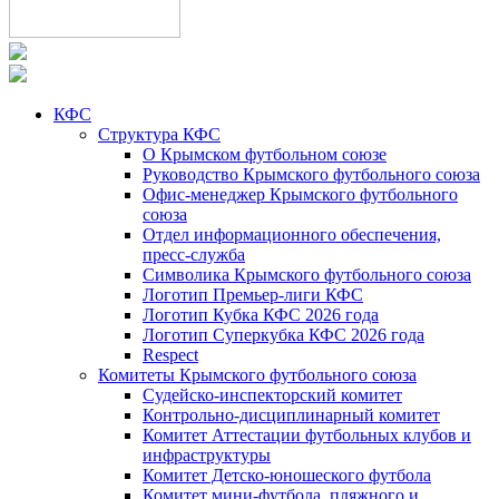
КФС
Структура КФС
О Крымском футбольном союзе
Руководство Крымского футбольного союза
Офис-менеджер Крымского футбольного
союза
Отдел информационного обеспечения,
пресс-служба
Символика Крымского футбольного союза
Логотип Премьер-лиги КФС
Логотип Кубка КФС 2026 года
Логотип Суперкубка КФС 2026 года
Respect
Комитеты Крымского футбольного союза
Судейско-инспекторский комитет
Контрольно-дисциплинарный комитет
Комитет Аттестации футбольных клубов и
инфраструктуры
Комитет Детско-юношеского футбола
Комитет мини-футбола, пляжного и