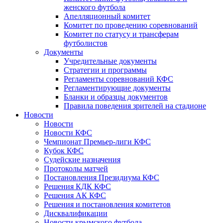
женского футбола
Апелляционный комитет
Комитет по проведению соревнований
Комитет по статусу и трансферам
футболистов
Документы
Учредительные документы
Стратегии и программы
Регламенты соревнований КФС
Регламентирующие документы
Бланки и образцы документов
Правила поведения зрителей на стадионе
Новости
Новости
Новости КФС
Чемпионат Премьер-лиги КФС
Кубок КФС
Судейские назначения
Протоколы матчей
Постановления Президиума КФС
Решения КДК КФС
Решения АК КФС
Решения и постановления комитетов
Дисквалификации
Новости крымского футбола