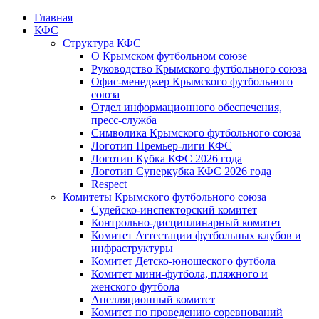
Главная
КФС
Структура КФС
О Крымском футбольном союзе
Руководство Крымского футбольного союза
Офис-менеджер Крымского футбольного
союза
Отдел информационного обеспечения,
пресс-служба
Символика Крымского футбольного союза
Логотип Премьер-лиги КФС
Логотип Кубка КФС 2026 года
Логотип Суперкубка КФС 2026 года
Respect
Комитеты Крымского футбольного союза
Судейско-инспекторский комитет
Контрольно-дисциплинарный комитет
Комитет Аттестации футбольных клубов и
инфраструктуры
Комитет Детско-юношеского футбола
Комитет мини-футбола, пляжного и
женского футбола
Апелляционный комитет
Комитет по проведению соревнований