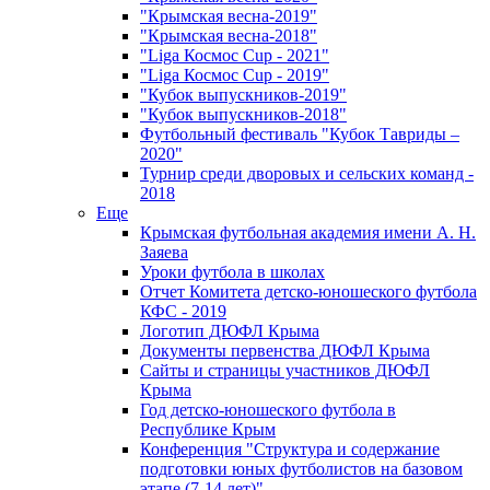
"Крымская весна-2019"
"Крымская весна-2018"
"Liga Космос Cup - 2021"
"Liga Космос Cup - 2019"
"Кубок выпускников-2019"
"Кубок выпускников-2018"
Футбольный фестиваль "Кубок Тавриды –
2020"
Турнир среди дворовых и сельских команд -
2018
Еще
Крымская футбольная академия имени А. Н.
Заяева
Уроки футбола в школах
Отчет Комитета детско-юношеского футбола
КФС - 2019
Логотип ДЮФЛ Крыма
Документы первенства ДЮФЛ Крыма
Сайты и страницы участников ДЮФЛ
Крыма
Год детско-юношеского футбола в
Республике Крым
Конференция "Структура и содержание
подготовки юных футболистов на базовом
этапе (7-14 лет)"