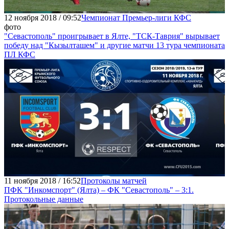
12 ноября 2018 / 09:52
Чемпионат Премьер-лиги КФС
фото
"Севастополь" проигрывает в Ялте, "ТСК-Таврия" вырывает
победу над "Кызылташем" и другие матчи 13 тура чемпионата
ПЛ КФС
11 ноября 2018 / 16:52
Протоколы матчей
ПФК "Инкомспорт" (Ялта) – ФК "Севастополь" – 3:1.
Протокольные данные