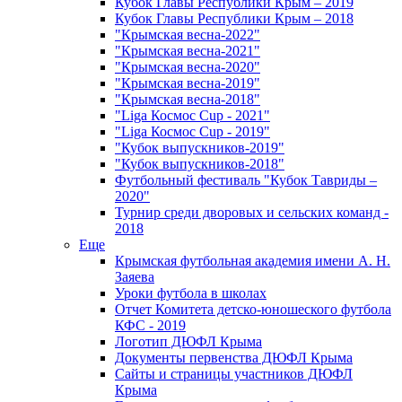
Кубок Главы Республики Крым – 2019
Кубок Главы Республики Крым – 2018
"Крымская весна-2022"
"Крымская весна-2021"
"Крымская весна-2020"
"Крымская весна-2019"
"Крымская весна-2018"
"Liga Космос Cup - 2021"
"Liga Космос Cup - 2019"
"Кубок выпускников-2019"
"Кубок выпускников-2018"
Футбольный фестиваль "Кубок Тавриды –
2020"
Турнир среди дворовых и сельских команд -
2018
Еще
Крымская футбольная академия имени А. Н.
Заяева
Уроки футбола в школах
Отчет Комитета детско-юношеского футбола
КФС - 2019
Логотип ДЮФЛ Крыма
Документы первенства ДЮФЛ Крыма
Сайты и страницы участников ДЮФЛ
Крыма