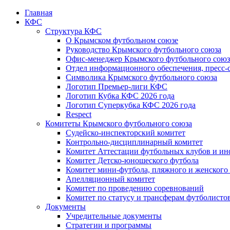
Главная
КФС
Структура КФС
О Крымском футбольном союзе
Руководство Крымского футбольного союза
Офис-менеджер Крымского футбольного союз
Отдел информационного обеспечения, пресс-
Символика Крымского футбольного союза
Логотип Премьер-лиги КФС
Логотип Кубка КФС 2026 года
Логотип Суперкубка КФС 2026 года
Respect
Комитеты Крымского футбольного союза
Судейско-инспекторский комитет
Контрольно-дисциплинарный комитет
Комитет Аттестации футбольных клубов и и
Комитет Детско-юношеского футбола
Комитет мини-футбола, пляжного и женского
Апелляционный комитет
Комитет по проведению соревнований
Комитет по статусу и трансферам футболисто
Документы
Учредительные документы
Стратегии и программы