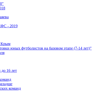
0"
018
аяева
КФС - 2019
е Крым
овки юных футболистов на базовом этапе (7-14 лет)"
оля
 до 16 лет
команд
 младше
ских команд