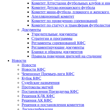
Комитет Аттестации футбольных клубов и и
Комитет Детско-юношеского футбола
Комитет мини-футбола, пляжного и женского
Апелляционный комитет
Комитет по проведению соревнований
Комитет по статусу и трансферам футболисто
Документы
Учредительные документы
Стратегии и программы
Регламенты соревнований КФС
Регламентирующие документы
Бланки и образцы документов
Правила поведения зрителей на стадионе
Новости
Новости
Новости КФС
Чемпионат Премьер-лиги КФС
Кубок КФС
Судейские назначения
Протоколы матчей
Постановления Президиума КФС
Решения КДК КФС
Решения АК КФС
Решения и постановления комитетов
Дисквалификации