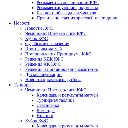
Регламенты соревнований КФС
Регламентирующие документы
Бланки и образцы документов
Правила поведения зрителей на стадионе
Новости
Новости КФС
Чемпионат Премьер-лиги КФС
Кубок КФС
Судейские назначения
Протоколы матчей
Постановления Президиума КФС
Решения КДК КФС
Решения АК КФС
Решения и постановления комитетов
Дисквалификации
Новости крымского футбола
Турниры
Чемпионат Премьер-лиги КФС
Календарь и результаты матчей
Турнирная таблица
Статистика
Команды
Новости
Кубок КФС
Календарь и результаты матчей