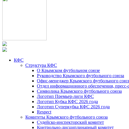
КФС
Структура КФС
О Крымском футбольном союзе
Руководство Крымского футбольного союза
Офис-менеджер Крымского футбольного союз
Отдел информационного обеспечения, пресс-
Символика Крымского футбольного союза
Логотип Премьер-лиги КФС
Логотип Кубка КФС 2026 года
Логотип Суперкубка КФС 2026 года
Respect
Комитеты Крымского футбольного союза
Судейско-инспекторский комитет
Контрольно-дисциплинарный комитет