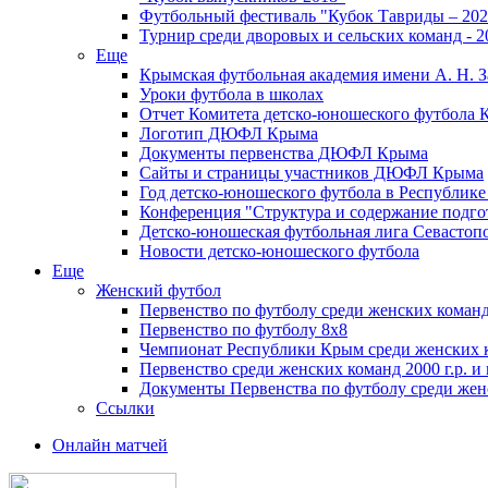
Футбольный фестиваль "Кубок Тавриды – 202
Турнир среди дворовых и сельских команд - 2
Еще
Крымская футбольная академия имени А. Н. З
Уроки футбола в школах
Отчет Комитета детско-юношеского футбола 
Логотип ДЮФЛ Крыма
Документы первенства ДЮФЛ Крыма
Сайты и страницы участников ДЮФЛ Крыма
Год детско-юношеского футбола в Республик
Конференция "Структура и содержание подгот
Детско-юношеская футбольная лига Севастоп
Новости детско-юношеского футбола
Еще
Женский футбол
Первенство по футболу среди женских команд
Первенство по футболу 8х8
Чемпионат Республики Крым среди женских 
Первенство среди женских команд 2000 г.р. и
Документы Первенства по футболу среди жен
Ссылки
Онлайн матчей