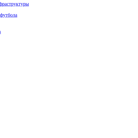
нфраструктуры
 футбола
в