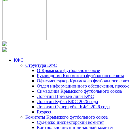
КФС
Структура КФС
О Крымском футбольном союзе
Руководство Крымского футбольного союза
Офис-менеджер Крымского футбольного союз
Отдел информационного обеспечения, пресс-
Символика Крымского футбольного союза
Логотип Премьер-лиги КФС
Логотип Кубка КФС 2026 года
Логотип Суперкубка КФС 2026 года
Respect
Комитеты Крымского футбольного союза
Судейско-инспекторский комитет
Контрольно-дисциплинарный комитет