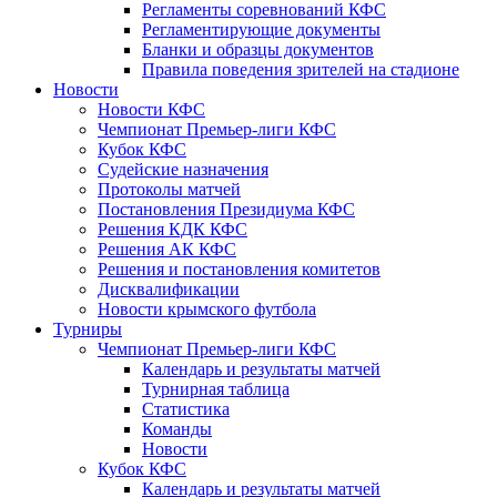
Регламенты соревнований КФС
Регламентирующие документы
Бланки и образцы документов
Правила поведения зрителей на стадионе
Новости
Новости КФС
Чемпионат Премьер-лиги КФС
Кубок КФС
Судейские назначения
Протоколы матчей
Постановления Президиума КФС
Решения КДК КФС
Решения АК КФС
Решения и постановления комитетов
Дисквалификации
Новости крымского футбола
Турниры
Чемпионат Премьер-лиги КФС
Календарь и результаты матчей
Турнирная таблица
Статистика
Команды
Новости
Кубок КФС
Календарь и результаты матчей