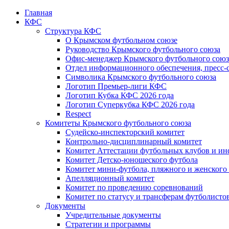
Главная
КФС
Структура КФС
О Крымском футбольном союзе
Руководство Крымского футбольного союза
Офис-менеджер Крымского футбольного союз
Отдел информационного обеспечения, пресс-
Символика Крымского футбольного союза
Логотип Премьер-лиги КФС
Логотип Кубка КФС 2026 года
Логотип Суперкубка КФС 2026 года
Respect
Комитеты Крымского футбольного союза
Судейско-инспекторский комитет
Контрольно-дисциплинарный комитет
Комитет Аттестации футбольных клубов и и
Комитет Детско-юношеского футбола
Комитет мини-футбола, пляжного и женского
Апелляционный комитет
Комитет по проведению соревнований
Комитет по статусу и трансферам футболисто
Документы
Учредительные документы
Стратегии и программы