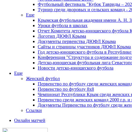
Футбольный фестиваль "Кубок Тавриды – 202
Турнир среди дворовых и сельских команд - 2
Еще
Крымская футбольная академия имени А. Н. З
Уроки футбола в школах
Отчет Комитета детско-юношеского футбола 
Логотип ДЮФЛ Крыма
Документы первенства ДЮФЛ Крыма
Сайты и страницы участников ДЮФЛ Крыма
Год детско-юношеского футбола в Республик
Конференция "Структура и содержание подгот
Детско-юношеская футбольная лига Севастоп
Новости детско-юношеского футбола
Еще
Женский футбол
Первенство по футболу среди женских команд
Первенство по футболу 8х8
Чемпионат Республики Крым среди женских 
Первенство среди женских команд 2000 г.р. и
Документы Первенства по футболу среди жен
Ссылки
Онлайн матчей