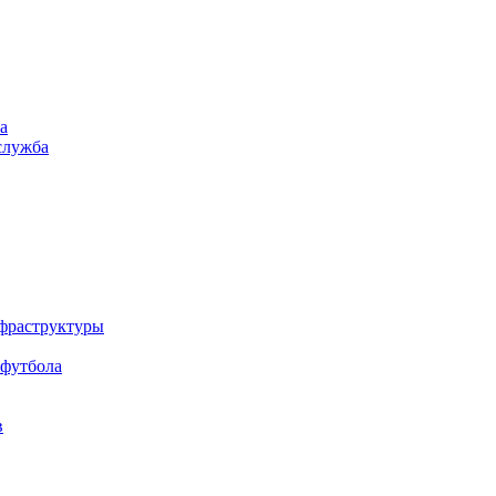
а
служба
нфраструктуры
 футбола
в