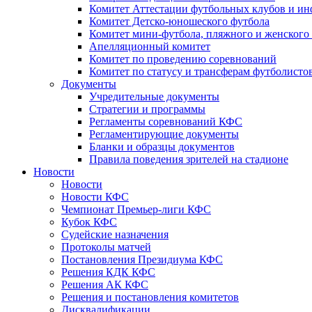
Комитет Аттестации футбольных клубов и и
Комитет Детско-юношеского футбола
Комитет мини-футбола, пляжного и женского
Апелляционный комитет
Комитет по проведению соревнований
Комитет по статусу и трансферам футболисто
Документы
Учредительные документы
Стратегии и программы
Регламенты соревнований КФС
Регламентирующие документы
Бланки и образцы документов
Правила поведения зрителей на стадионе
Новости
Новости
Новости КФС
Чемпионат Премьер-лиги КФС
Кубок КФС
Судейские назначения
Протоколы матчей
Постановления Президиума КФС
Решения КДК КФС
Решения АК КФС
Решения и постановления комитетов
Дисквалификации