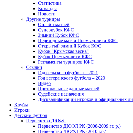
Статистика
Команды
Новости
Другие турниры
Онлайн матчей
Суперкубок КФС
Зимний Кубок КФС
Переходные матчи Премьер-лиги КФС
Открытый зимний Кубок КФС
Кубок "Крымская весна"
Кубок Премьер-лиги КФС
Регламенты турниров КФС
Ссылки
Год сельского футбола – 2021
Год ветеранского футбола – 2020
Видео
Протокольные данные матчей
Судейские назначения
Дисквалификации игроков и официальных ли
Клубы
Игроки
Детский футбол
Первенства ДЮФЛ
Первенство ДЮФЛ РК (2008-2009 гг. р.)
Первенство ДЮФЛ РК (2010 г.р.)