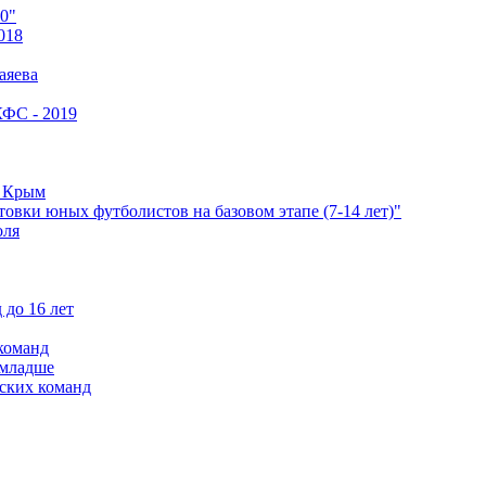
0"
018
аяева
КФС - 2019
е Крым
овки юных футболистов на базовом этапе (7-14 лет)"
оля
 до 16 лет
команд
 младше
ских команд