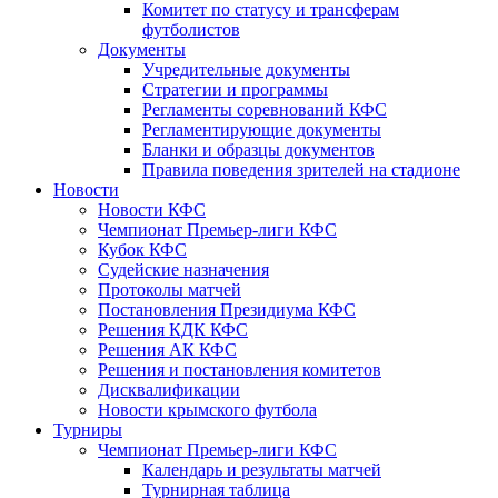
Комитет по статусу и трансферам
футболистов
Документы
Учредительные документы
Стратегии и программы
Регламенты соревнований КФС
Регламентирующие документы
Бланки и образцы документов
Правила поведения зрителей на стадионе
Новости
Новости КФС
Чемпионат Премьер-лиги КФС
Кубок КФС
Судейские назначения
Протоколы матчей
Постановления Президиума КФС
Решения КДК КФС
Решения АК КФС
Решения и постановления комитетов
Дисквалификации
Новости крымского футбола
Турниры
Чемпионат Премьер-лиги КФС
Календарь и результаты матчей
Турнирная таблица