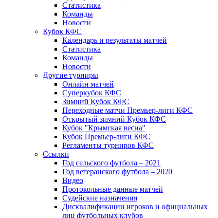
Статистика
Команды
Новости
Кубок КФС
Календарь и результаты матчей
Статистика
Команды
Новости
Другие турниры
Онлайн матчей
Суперкубок КФС
Зимний Кубок КФС
Переходные матчи Премьер-лиги КФС
Открытый зимний Кубок КФС
Кубок "Крымская весна"
Кубок Премьер-лиги КФС
Регламенты турниров КФС
Ссылки
Год сельского футбола – 2021
Год ветеранского футбола – 2020
Видео
Протокольные данные матчей
Судейские назначения
Дисквалификации игроков и официальных
лиц футбольных клубов