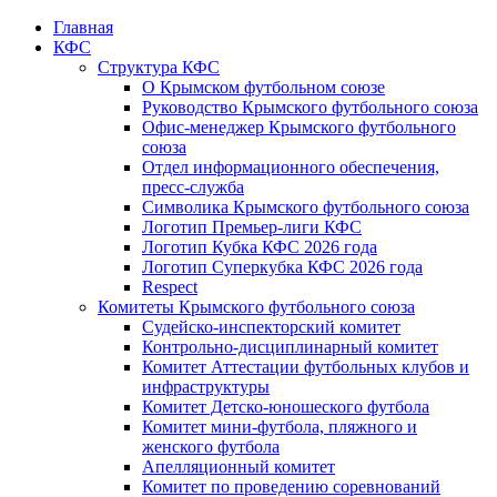
Главная
КФС
Структура КФС
О Крымском футбольном союзе
Руководство Крымского футбольного союза
Офис-менеджер Крымского футбольного
союза
Отдел информационного обеспечения,
пресс-служба
Символика Крымского футбольного союза
Логотип Премьер-лиги КФС
Логотип Кубка КФС 2026 года
Логотип Суперкубка КФС 2026 года
Respect
Комитеты Крымского футбольного союза
Судейско-инспекторский комитет
Контрольно-дисциплинарный комитет
Комитет Аттестации футбольных клубов и
инфраструктуры
Комитет Детско-юношеского футбола
Комитет мини-футбола, пляжного и
женского футбола
Апелляционный комитет
Комитет по проведению соревнований