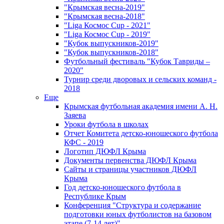
"Крымская весна-2019"
"Крымская весна-2018"
"Liga Космос Cup - 2021"
"Liga Космос Cup - 2019"
"Кубок выпускников-2019"
"Кубок выпускников-2018"
Футбольный фестиваль "Кубок Тавриды –
2020"
Турнир среди дворовых и сельских команд -
2018
Еще
Крымская футбольная академия имени А. Н.
Заяева
Уроки футбола в школах
Отчет Комитета детско-юношеского футбола
КФС - 2019
Логотип ДЮФЛ Крыма
Документы первенства ДЮФЛ Крыма
Сайты и страницы участников ДЮФЛ
Крыма
Год детско-юношеского футбола в
Республике Крым
Конференция "Структура и содержание
подготовки юных футболистов на базовом
этапе (7-14 лет)"