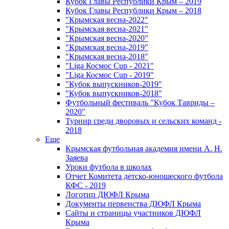
Кубок Главы Республики Крым – 2019
Кубок Главы Республики Крым – 2018
"Крымская весна-2022"
"Крымская весна-2021"
"Крымская весна-2020"
"Крымская весна-2019"
"Крымская весна-2018"
"Liga Космос Cup - 2021"
"Liga Космос Cup - 2019"
"Кубок выпускников-2019"
"Кубок выпускников-2018"
Футбольный фестиваль "Кубок Тавриды –
2020"
Турнир среди дворовых и сельских команд -
2018
Еще
Крымская футбольная академия имени А. Н.
Заяева
Уроки футбола в школах
Отчет Комитета детско-юношеского футбола
КФС - 2019
Логотип ДЮФЛ Крыма
Документы первенства ДЮФЛ Крыма
Сайты и страницы участников ДЮФЛ
Крыма