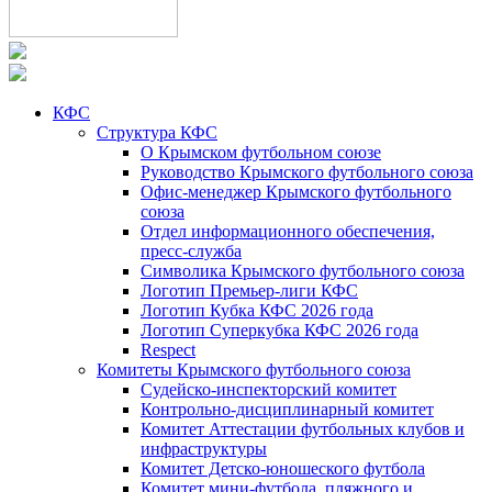
КФС
Структура КФС
О Крымском футбольном союзе
Руководство Крымского футбольного союза
Офис-менеджер Крымского футбольного
союза
Отдел информационного обеспечения,
пресс-служба
Символика Крымского футбольного союза
Логотип Премьер-лиги КФС
Логотип Кубка КФС 2026 года
Логотип Суперкубка КФС 2026 года
Respect
Комитеты Крымского футбольного союза
Судейско-инспекторский комитет
Контрольно-дисциплинарный комитет
Комитет Аттестации футбольных клубов и
инфраструктуры
Комитет Детско-юношеского футбола
Комитет мини-футбола, пляжного и