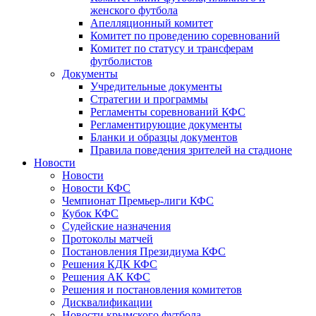
женского футбола
Апелляционный комитет
Комитет по проведению соревнований
Комитет по статусу и трансферам
футболистов
Документы
Учредительные документы
Стратегии и программы
Регламенты соревнований КФС
Регламентирующие документы
Бланки и образцы документов
Правила поведения зрителей на стадионе
Новости
Новости
Новости КФС
Чемпионат Премьер-лиги КФС
Кубок КФС
Судейские назначения
Протоколы матчей
Постановления Президиума КФС
Решения КДК КФС
Решения АК КФС
Решения и постановления комитетов
Дисквалификации
Новости крымского футбола