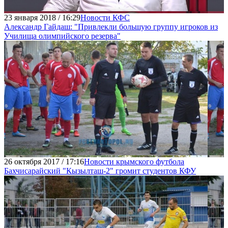
23 января 2018 / 16:29
Новости КФС
Александр Гайдаш: "Привлекли большую группу игроков из
Училища олимпийского резерва"
26 октября 2017 / 17:16
Новости крымского футбола
Бахчисарайский "Кызылташ-2" громит студентов КФУ