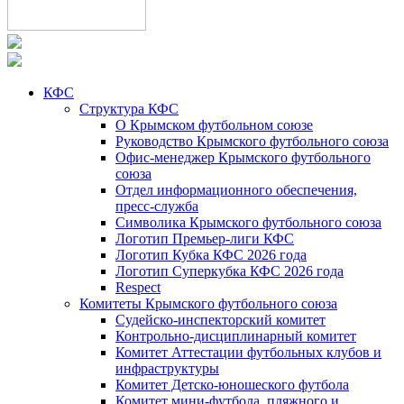
КФС
Структура КФС
О Крымском футбольном союзе
Руководство Крымского футбольного союза
Офис-менеджер Крымского футбольного
союза
Отдел информационного обеспечения,
пресс-служба
Символика Крымского футбольного союза
Логотип Премьер-лиги КФС
Логотип Кубка КФС 2026 года
Логотип Суперкубка КФС 2026 года
Respect
Комитеты Крымского футбольного союза
Судейско-инспекторский комитет
Контрольно-дисциплинарный комитет
Комитет Аттестации футбольных клубов и
инфраструктуры
Комитет Детско-юношеского футбола
Комитет мини-футбола, пляжного и