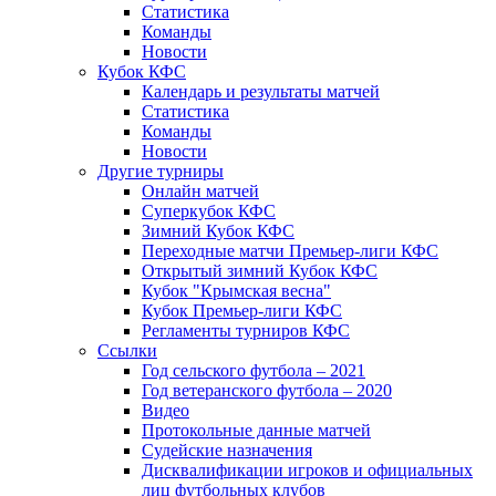
Статистика
Команды
Новости
Кубок КФС
Календарь и результаты матчей
Статистика
Команды
Новости
Другие турниры
Онлайн матчей
Суперкубок КФС
Зимний Кубок КФС
Переходные матчи Премьер-лиги КФС
Открытый зимний Кубок КФС
Кубок "Крымская весна"
Кубок Премьер-лиги КФС
Регламенты турниров КФС
Ссылки
Год сельского футбола – 2021
Год ветеранского футбола – 2020
Видео
Протокольные данные матчей
Судейские назначения
Дисквалификации игроков и официальных
лиц футбольных клубов