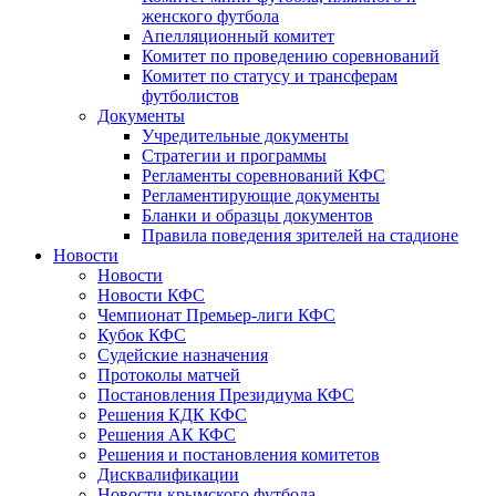
женского футбола
Апелляционный комитет
Комитет по проведению соревнований
Комитет по статусу и трансферам
футболистов
Документы
Учредительные документы
Стратегии и программы
Регламенты соревнований КФС
Регламентирующие документы
Бланки и образцы документов
Правила поведения зрителей на стадионе
Новости
Новости
Новости КФС
Чемпионат Премьер-лиги КФС
Кубок КФС
Судейские назначения
Протоколы матчей
Постановления Президиума КФС
Решения КДК КФС
Решения АК КФС
Решения и постановления комитетов
Дисквалификации
Новости крымского футбола