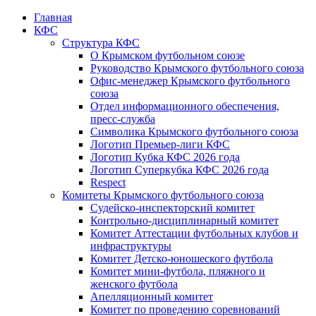
Главная
КФС
Структура КФС
О Крымском футбольном союзе
Руководство Крымского футбольного союза
Офис-менеджер Крымского футбольного
союза
Отдел информационного обеспечения,
пресс-служба
Символика Крымского футбольного союза
Логотип Премьер-лиги КФС
Логотип Кубка КФС 2026 года
Логотип Суперкубка КФС 2026 года
Respect
Комитеты Крымского футбольного союза
Судейско-инспекторский комитет
Контрольно-дисциплинарный комитет
Комитет Аттестации футбольных клубов и
инфраструктуры
Комитет Детско-юношеского футбола
Комитет мини-футбола, пляжного и
женского футбола
Апелляционный комитет
Комитет по проведению соревнований