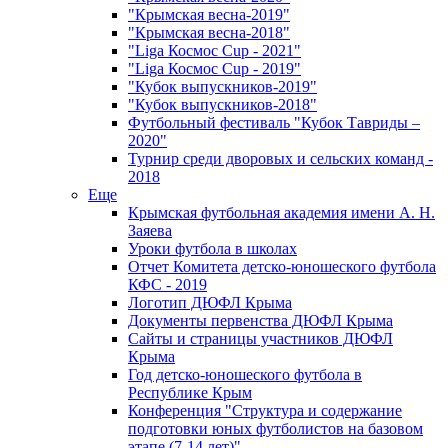
"Крымская весна-2019"
"Крымская весна-2018"
"Liga Космос Cup - 2021"
"Liga Космос Cup - 2019"
"Кубок выпускников-2019"
"Кубок выпускников-2018"
Футбольный фестиваль "Кубок Тавриды –
2020"
Турнир среди дворовых и сельских команд -
2018
Еще
Крымская футбольная академия имени А. Н.
Заяева
Уроки футбола в школах
Отчет Комитета детско-юношеского футбола
КФС - 2019
Логотип ДЮФЛ Крыма
Документы первенства ДЮФЛ Крыма
Сайты и страницы участников ДЮФЛ
Крыма
Год детско-юношеского футбола в
Республике Крым
Конференция "Структура и содержание
подготовки юных футболистов на базовом
этапе (7-14 лет)"