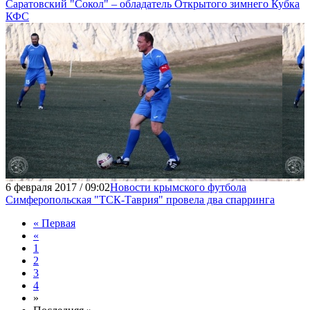
Саратовский "Сокол" – обладатель Открытого зимнего Кубка
КФС
6 февраля 2017 / 09:02
Новости крымского футбола
Симферопольская "ТСК-Таврия" провела два спарринга
« Первая
«
1
2
3
4
»