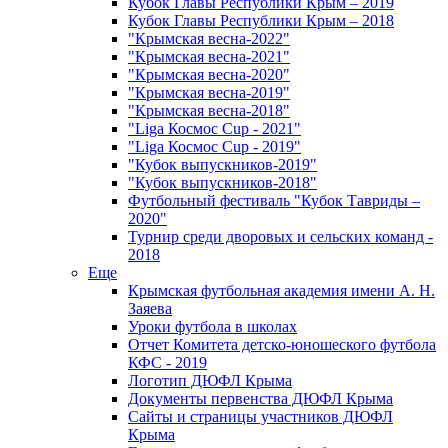
Кубок Главы Республики Крым – 2019
Кубок Главы Республики Крым – 2018
"Крымская весна-2022"
"Крымская весна-2021"
"Крымская весна-2020"
"Крымская весна-2019"
"Крымская весна-2018"
"Liga Космос Cup - 2021"
"Liga Космос Cup - 2019"
"Кубок выпускников-2019"
"Кубок выпускников-2018"
Футбольный фестиваль "Кубок Тавриды –
2020"
Турнир среди дворовых и сельских команд -
2018
Еще
Крымская футбольная академия имени А. Н.
Заяева
Уроки футбола в школах
Отчет Комитета детско-юношеского футбола
КФС - 2019
Логотип ДЮФЛ Крыма
Документы первенства ДЮФЛ Крыма
Сайты и страницы участников ДЮФЛ
Крыма