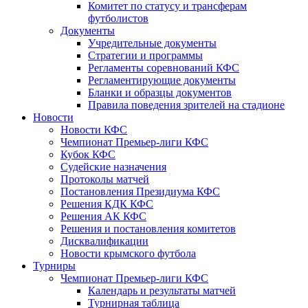
Комитет по статусу и трансферам
футболистов
Документы
Учредительные документы
Стратегии и программы
Регламенты соревнований КФС
Регламентирующие документы
Бланки и образцы документов
Правила поведения зрителей на стадионе
Новости
Новости КФС
Чемпионат Премьер-лиги КФС
Кубок КФС
Судейские назначения
Протоколы матчей
Постановления Президиума КФС
Решения КДК КФС
Решения АК КФС
Решения и постановления комитетов
Дисквалификации
Новости крымского футбола
Турниры
Чемпионат Премьер-лиги КФС
Календарь и результаты матчей
Турнирная таблица