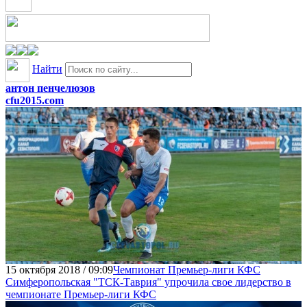
Найти
антон пенчелюзов
cfu2015.com
15 октября 2018 / 09:09
Чемпионат Премьер-лиги КФС
Симферопольская "ТСК-Таврия" упрочила свое лидерство в
чемпионате Премьер-лиги КФС