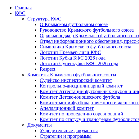
Главная
КФС
Структура КФС
О Крымском футбольном союзе
Руководство Крымского футбольного союза
Офис-менеджер Крымского футбольного союз
Отдел информационного обеспечения, пресс-
Символика Крымского футбольного союза
Логотип Премьер-лиги КФС
Логотип Кубка КФС 2026 года
Логотип Суперкубка КФС 2026 года
Respect
Комитеты Крымского футбольного союза
Судейско-инспекторский комитет
Контрольно-дисциплинарный комитет
Комитет Аттестации футбольных клубов и и
Комитет Детско-юношеского футбола
Комитет мини-футбола, пляжного и женского
Апелляционный комитет
Комитет по проведению соревнований
Комитет по статусу и трансферам футболисто
Документы
Учредительные документы
Стратегии и программы