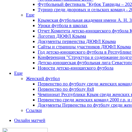
Футбольный фестиваль "Кубок Тавриды – 202
Турнир среди дворовых и сельских команд - 2
Еще
Крымская футбольная академия имени А. Н. З
Уроки футбола в школах
Отчет Комитета детско-юношеского футбола 
Логотип ДЮФЛ Крыма
Документы первенства ДЮФЛ Крыма
Сайты и страницы участников ДЮФЛ Крыма
Год детско-юношеского футбола в Республик
Конференция "Структура и содержание подгот
Детско-юношеская футбольная лига Севастоп
Новости детско-юношеского футбола
Еще
Женский футбол
Первенство по футболу среди женских команд
Первенство по футболу 8х8
Чемпионат Республики Крым среди женских 
Первенство среди женских команд 2000 г.р. и
Документы Первенства по футболу среди жен
Ссылки
Онлайн матчей