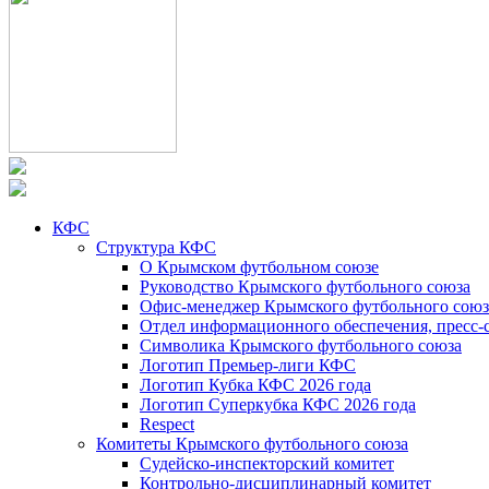
КФС
Структура КФС
О Крымском футбольном союзе
Руководство Крымского футбольного союза
Офис-менеджер Крымского футбольного союз
Отдел информационного обеспечения, пресс-
Символика Крымского футбольного союза
Логотип Премьер-лиги КФС
Логотип Кубка КФС 2026 года
Логотип Суперкубка КФС 2026 года
Respect
Комитеты Крымского футбольного союза
Судейско-инспекторский комитет
Контрольно-дисциплинарный комитет