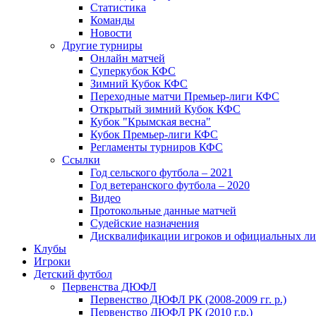
Статистика
Команды
Новости
Другие турниры
Онлайн матчей
Суперкубок КФС
Зимний Кубок КФС
Переходные матчи Премьер-лиги КФС
Открытый зимний Кубок КФС
Кубок "Крымская весна"
Кубок Премьер-лиги КФС
Регламенты турниров КФС
Ссылки
Год сельского футбола – 2021
Год ветеранского футбола – 2020
Видео
Протокольные данные матчей
Судейские назначения
Дисквалификации игроков и официальных ли
Клубы
Игроки
Детский футбол
Первенства ДЮФЛ
Первенство ДЮФЛ РК (2008-2009 гг. р.)
Первенство ДЮФЛ РК (2010 г.р.)