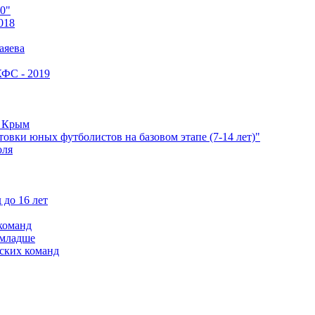
0"
018
аяева
КФС - 2019
е Крым
овки юных футболистов на базовом этапе (7-14 лет)"
оля
 до 16 лет
команд
 младше
ских команд