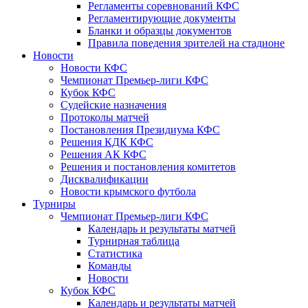
Регламенты соревнований КФС
Регламентирующие документы
Бланки и образцы документов
Правила поведения зрителей на стадионе
Новости
Новости КФС
Чемпионат Премьер-лиги КФС
Кубок КФС
Судейские назначения
Протоколы матчей
Постановления Президиума КФС
Решения КДК КФС
Решения АК КФС
Решения и постановления комитетов
Дисквалификации
Новости крымского футбола
Турниры
Чемпионат Премьер-лиги КФС
Календарь и результаты матчей
Турнирная таблица
Статистика
Команды
Новости
Кубок КФС
Календарь и результаты матчей