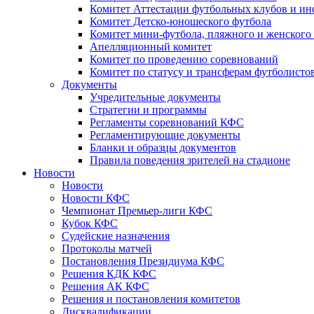
Комитет Аттестации футбольных клубов и и
Комитет Детско-юношеского футбола
Комитет мини-футбола, пляжного и женского
Апелляционный комитет
Комитет по проведению соревнований
Комитет по статусу и трансферам футболисто
Документы
Учредительные документы
Стратегии и программы
Регламенты соревнований КФС
Регламентирующие документы
Бланки и образцы документов
Правила поведения зрителей на стадионе
Новости
Новости
Новости КФС
Чемпионат Премьер-лиги КФС
Кубок КФС
Судейские назначения
Протоколы матчей
Постановления Президиума КФС
Решения КДК КФС
Решения АК КФС
Решения и постановления комитетов
Дисквалификации