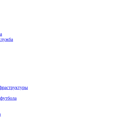
а
служба
нфраструктуры
 футбола
в