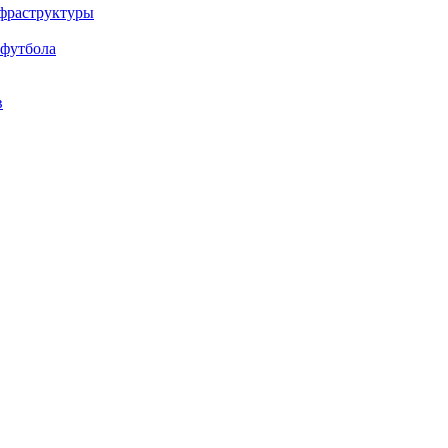
нфраструктуры
 футбола
в