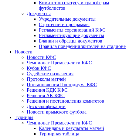
Комитет по статусу и трансферам
футболистов
Документы
Учредительные документы
Стратегии и программы
Регламенты соревнований КФС
Регламентирующие документы
Бланки и образцы документов
Правила поведения зрителей на стадионе
Новости
Новости КФС
Чемпионат Премьер-лиги КФС
Кубок КФС
Судейские назначения
Протоколы матчей
Постановления Президиума КФС
Решения КДК КФС
Решения АК КФС
Решения и постановления комитетов
Дисквалификации
Новости крымского футбола
Турниры
Чемпионат Премьер-лиги КФС
Календарь и результаты матчей
Турнирная таблица