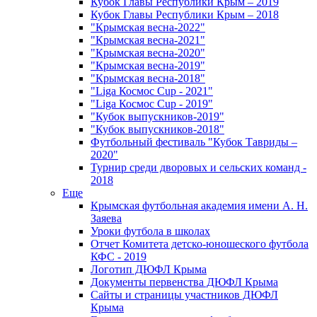
Кубок Главы Республики Крым – 2019
Кубок Главы Республики Крым – 2018
"Крымская весна-2022"
"Крымская весна-2021"
"Крымская весна-2020"
"Крымская весна-2019"
"Крымская весна-2018"
"Liga Космос Cup - 2021"
"Liga Космос Cup - 2019"
"Кубок выпускников-2019"
"Кубок выпускников-2018"
Футбольный фестиваль "Кубок Тавриды –
2020"
Турнир среди дворовых и сельских команд -
2018
Еще
Крымская футбольная академия имени А. Н.
Заяева
Уроки футбола в школах
Отчет Комитета детско-юношеского футбола
КФС - 2019
Логотип ДЮФЛ Крыма
Документы первенства ДЮФЛ Крыма
Сайты и страницы участников ДЮФЛ
Крыма