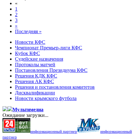
«
1
2
3
»
Последняя »
Новости КФС
Чемпионат Премьер-лиги КФС
Кубок КФС
Судейские назначения
Протоколы матчей
Постановления Президиума КФС
Решения КДК КФС
Решения АК КФС
Решения и постановления комитетов
Дисквалификации
Новости крымского футбола
Мультимедиа
Ожидание загрузки...
информационный партнер
информационный
партнер