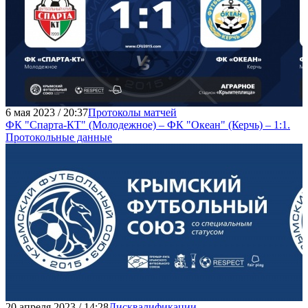
6 мая 2023 / 20:37
Протоколы матчей
ФК "Спарта-КТ" (Молодежное) – ФК "Океан" (Керчь) – 1:1.
Протокольные данные
20 апреля 2023 / 14:28
Дисквалификации