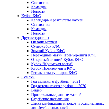
Статистика
Команды
Новости
Кубок КФС
Календарь и результаты матчей
Статистика
Команды
Новости
Другие турниры
Онлайн матчей
Суперкубок КФС
Зимний Кубок КФС
Переходные матчи Премьер-лиги КФС
Открытый зимний Кубок КФС
Кубок "Крымская весна"
Кубок Премьер-лиги КФС
Регламенты турниров КФС
Ссылки
Год сельского футбола – 2021
Год ветеранского футбола – 2020
Видео
Протокольные данные матчей
Судейские назначения
Дисквалификации игроков и официальных
лиц футбольных клубов