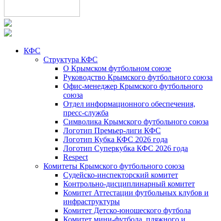
КФС
Структура КФС
О Крымском футбольном союзе
Руководство Крымского футбольного союза
Офис-менеджер Крымского футбольного
союза
Отдел информационного обеспечения,
пресс-служба
Символика Крымского футбольного союза
Логотип Премьер-лиги КФС
Логотип Кубка КФС 2026 года
Логотип Суперкубка КФС 2026 года
Respect
Комитеты Крымского футбольного союза
Судейско-инспекторский комитет
Контрольно-дисциплинарный комитет
Комитет Аттестации футбольных клубов и
инфраструктуры
Комитет Детско-юношеского футбола
Комитет мини-футбола, пляжного и