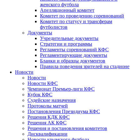
женского футбола
Апелляционный комитет
Комитет по проведению соревнований
Комитет по статусу и трансферам
футболистов
Документы
Учредительные документы
Стратегии и программы
Регламенты соревнований КФС
Регламентирующие документы
Бланки и образцы документов
Правила поведения зрителей на стадионе
Новости
Новости
Новости КФС
Чемпионат Премьер-лиги КФС
Кубок КФС
Судейские назначения
Протоколы матчей
Постановления Президиума КФС
Решения КДК КФС
Решения АК КФС
Решения и постановления комитетов
Дисквалификации
Новости крымского футбола