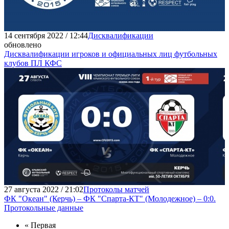
14 сентября 2022 / 12:44
Дисквалификации
обновлено
Дисквалификации игроков и официальных лиц футбольных
клубов ПЛ КФС
27 августа 2022 / 21:02
Протоколы матчей
ФК "Океан" (Керчь) – ФК "Спарта-КТ" (Молодежное) – 0:0.
Протокольные данные
« Первая