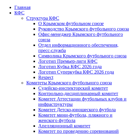
Главная
КФС
Структура КФС
О Крымском футбольном союзе
Руководство Крымского футбольного союза
Офис-менеджер Крымского футбольного
союза
Отдел информационного обеспечения,
пресс-служба
Символика Крымского футбольного союза
Логотип Премьер-лиги КФС
Логотип Кубка КФС 2026 года
Логотип Суперкубка КФС 2026 года
Respect
Комитеты Крымского футбольного союза
Судейско-инспекторский комитет
Контрольно-дисциплинарный комитет
Комитет Аттестации футбольных клубов и
инфраструктуры
Комитет Детско-юношеского футбола
Комитет мини-футбола, пляжного и
женского футбола
Апелляционный комитет
Комитет по проведению соревнований