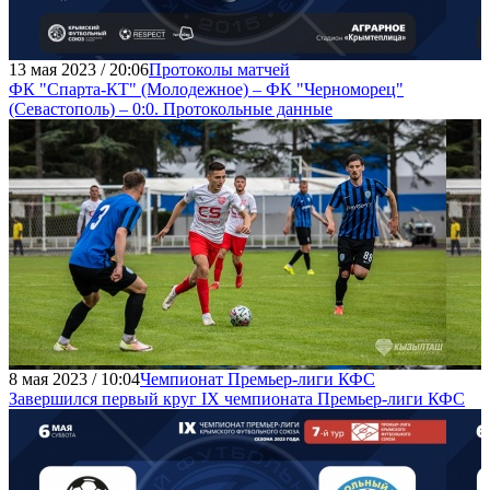
13 мая 2023 / 20:06
Протоколы матчей
ФК "Спарта-КТ" (Молодежное) – ФК "Черноморец"
(Севастополь) – 0:0. Протокольные данные
8 мая 2023 / 10:04
Чемпионат Премьер-лиги КФС
Завершился первый круг IX чемпионата Премьер-лиги КФС