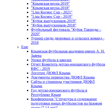
"Крымская весна-2019"
"Крымская весна-2018"
"Liga Космос Cup - 2021"
"Liga Космос Cup - 2019"
"Кубок выпускников-2019"
"Кубок выпускников-2018"
Футбольный фестиваль "Кубок Тавриды –
2020"
Турнир среди дворовых и сельских команд -
2018
Еще
Крымская футбольная академия имени А. Н.
Заяева
Уроки футбола в школах
Отчет Комитета детско-юношеского футбола
КФС - 2019
Логотип ДЮФЛ Крыма
Документы первенства ДЮФЛ Крыма
Сайты и страницы участников ДЮФЛ
Крыма
Год детско-юношеского футбола в
Республике Крым
Конференция "Структура и содержание
подготовки юных футболистов на базовом
этапе (7-14 лет)"