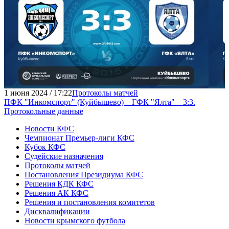
1 июня 2024 / 17:22
Протоколы матчей
ПФК "Инкомспорт" (Куйбышево) – ГФК "Ялта" – 3:3.
Протокольные данные
Новости КФС
Чемпионат Премьер-лиги КФС
Кубок КФС
Судейские назначения
Протоколы матчей
Постановления Президиума КФС
Решения КДК КФС
Решения АК КФС
Решения и постановления комитетов
Дисквалификации
Новости крымского футбола