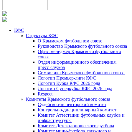
КФС
Структура КФС
О Крымском футбольном союзе
Руководство Крымского футбольного союза
Офис-менеджер Крымского футбольного
союза
Отдел информационного обеспечения,
пресс-служба
Символика Крымского футбольного союза
Логотип Премьер-лиги КФС
Логотип Кубка КФС 2026 года
Логотип Суперкубка КФС 2026 года
Respect
Комитеты Крымского футбольного союза
Судейско-инспекторский комитет
Контрольно-дисциплинарный комитет
Комитет Аттестации футбольных клубов и
инфраструктуры
Комитет Детско-юношеского футбола
Комитет мини-футбола, пляжного и