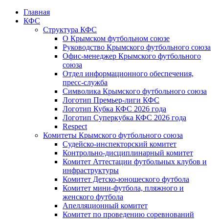
Главная
КФС
Структура КФС
О Крымском футбольном союзе
Руководство Крымского футбольного союза
Офис-менеджер Крымского футбольного
союза
Отдел информационного обеспечения,
пресс-служба
Символика Крымского футбольного союза
Логотип Премьер-лиги КФС
Логотип Кубка КФС 2026 года
Логотип Суперкубка КФС 2026 года
Respect
Комитеты Крымского футбольного союза
Судейско-инспекторский комитет
Контрольно-дисциплинарный комитет
Комитет Аттестации футбольных клубов и
инфраструктуры
Комитет Детско-юношеского футбола
Комитет мини-футбола, пляжного и
женского футбола
Апелляционный комитет
Комитет по проведению соревнований