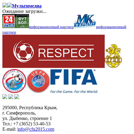
Мультимедиа
Ожидание загрузки...
информационный партнер
информационный
партнер
295000,
Республика Крым
,
г. Симферополь
,
ул. Дыбенко, строение 1
Тел.:
+7 (3652) 53-40-53
E-mail:
info@cfu2015.com