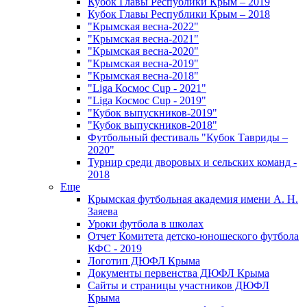
Кубок Главы Республики Крым – 2019
Кубок Главы Республики Крым – 2018
"Крымская весна-2022"
"Крымская весна-2021"
"Крымская весна-2020"
"Крымская весна-2019"
"Крымская весна-2018"
"Liga Космос Cup - 2021"
"Liga Космос Cup - 2019"
"Кубок выпускников-2019"
"Кубок выпускников-2018"
Футбольный фестиваль "Кубок Тавриды –
2020"
Турнир среди дворовых и сельских команд -
2018
Еще
Крымская футбольная академия имени А. Н.
Заяева
Уроки футбола в школах
Отчет Комитета детско-юношеского футбола
КФС - 2019
Логотип ДЮФЛ Крыма
Документы первенства ДЮФЛ Крыма
Сайты и страницы участников ДЮФЛ
Крыма