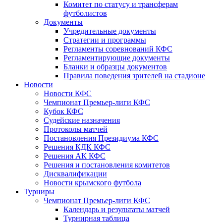
Комитет по статусу и трансферам
футболистов
Документы
Учредительные документы
Стратегии и программы
Регламенты соревнований КФС
Регламентирующие документы
Бланки и образцы документов
Правила поведения зрителей на стадионе
Новости
Новости КФС
Чемпионат Премьер-лиги КФС
Кубок КФС
Судейские назначения
Протоколы матчей
Постановления Президиума КФС
Решения КДК КФС
Решения АК КФС
Решения и постановления комитетов
Дисквалификации
Новости крымского футбола
Турниры
Чемпионат Премьер-лиги КФС
Календарь и результаты матчей
Турнирная таблица