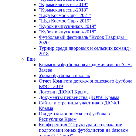
"Крымская весна-2019"
"Крымская весна-2018"
"Liga Космос Cup - 2021"
"Liga Космос Cup - 2019"
"Кубок выпускников-2019"
"Кубок выпускников-2018"
Футбольный фестиваль "Кубок Тавриды –
2020"
Турнир среди дворовых и сельских команд -
2018
Еще
Крымская футбольная академия имени А. Н.
Заяева
Уроки футбола в школах
Отчет Комитета детско-юношеского футбола
КФС - 2019
Логотип ДЮФЛ Крыма
Документы первенства ДЮФЛ Крыма
Сайты и страницы участников ДЮФЛ
Крыма
Год детско-юношеского футбола в
Республике Крым
Конференция "Структура и содержание
подготовки юных футболистов на базовом
этапе (7-14 лет)"