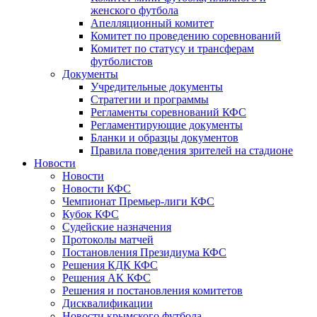
женского футбола
Апелляционный комитет
Комитет по проведению соревнований
Комитет по статусу и трансферам
футболистов
Документы
Учредительные документы
Стратегии и программы
Регламенты соревнований КФС
Регламентирующие документы
Бланки и образцы документов
Правила поведения зрителей на стадионе
Новости
Новости
Новости КФС
Чемпионат Премьер-лиги КФС
Кубок КФС
Судейские назначения
Протоколы матчей
Постановления Президиума КФС
Решения КДК КФС
Решения АК КФС
Решения и постановления комитетов
Дисквалификации
Новости крымского футбола