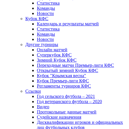
Статистика
Команды
Новости
Кубок КФС
Календарь и результаты матчей
Статистика
Команды
Новости
Другие турниры
Онлайн матчей
Суперкубок КФС
Зимний Кубок КФС
Переходные матчи Премьер-лиги КФС
Открытый зимний Кубок КФС
Кубок "Крымская весна"
Кубок Премьер-лиги КФС
Регламенты турниров КФС
Ссылки
Год сельского футбола – 2021
Год ветеранского футбола – 2020
Видео
Протокольные данные матчей
Судейские назначения
Дисквалификации игроков и официальных
лиц футбольных клубов