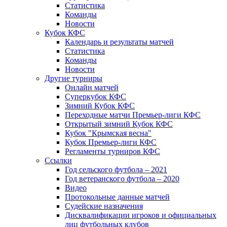
Статистика
Команды
Новости
Кубок КФС
Календарь и результаты матчей
Статистика
Команды
Новости
Другие турниры
Онлайн матчей
Суперкубок КФС
Зимний Кубок КФС
Переходные матчи Премьер-лиги КФС
Открытый зимний Кубок КФС
Кубок "Крымская весна"
Кубок Премьер-лиги КФС
Регламенты турниров КФС
Ссылки
Год сельского футбола – 2021
Год ветеранского футбола – 2020
Видео
Протокольные данные матчей
Судейские назначения
Дисквалификации игроков и официальных
лиц футбольных клубов