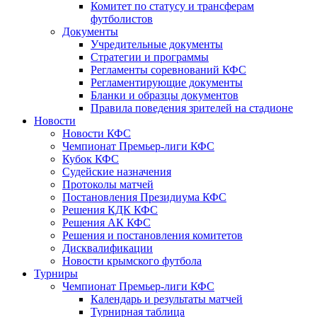
Комитет по статусу и трансферам
футболистов
Документы
Учредительные документы
Стратегии и программы
Регламенты соревнований КФС
Регламентирующие документы
Бланки и образцы документов
Правила поведения зрителей на стадионе
Новости
Новости КФС
Чемпионат Премьер-лиги КФС
Кубок КФС
Судейские назначения
Протоколы матчей
Постановления Президиума КФС
Решения КДК КФС
Решения АК КФС
Решения и постановления комитетов
Дисквалификации
Новости крымского футбола
Турниры
Чемпионат Премьер-лиги КФС
Календарь и результаты матчей
Турнирная таблица