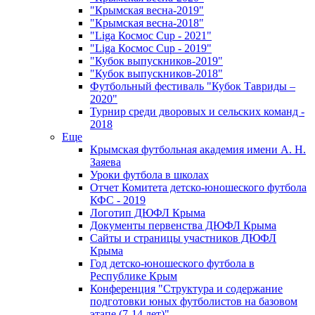
"Крымская весна-2019"
"Крымская весна-2018"
"Liga Космос Cup - 2021"
"Liga Космос Cup - 2019"
"Кубок выпускников-2019"
"Кубок выпускников-2018"
Футбольный фестиваль "Кубок Тавриды –
2020"
Турнир среди дворовых и сельских команд -
2018
Еще
Крымская футбольная академия имени А. Н.
Заяева
Уроки футбола в школах
Отчет Комитета детско-юношеского футбола
КФС - 2019
Логотип ДЮФЛ Крыма
Документы первенства ДЮФЛ Крыма
Сайты и страницы участников ДЮФЛ
Крыма
Год детско-юношеского футбола в
Республике Крым
Конференция "Структура и содержание
подготовки юных футболистов на базовом
этапе (7-14 лет)"