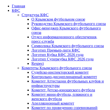
Главная
КФС
Структура КФС
О Крымском футбольном союзе
Руководство Крымского футбольного союза
Офис-менеджер Крымского футбольного
союза
Отдел информационного обеспечения,
пресс-служба
Символика Крымского футбольного союза
Логотип Премьер-лиги КФС
Логотип Кубка КФС 2026 года
Логотип Суперкубка КФС 2026 года
Respect
Комитеты Крымского футбольного союза
Судейско-инспекторский комитет
Контрольно-дисциплинарный комитет
Комитет Аттестации футбольных клубов и
инфраструктуры
Комитет Детско-юношеского футбола
Комитет мини-футбола, пляжного и
женского футбола
Апелляционный комитет
Комитет по проведению соревнований