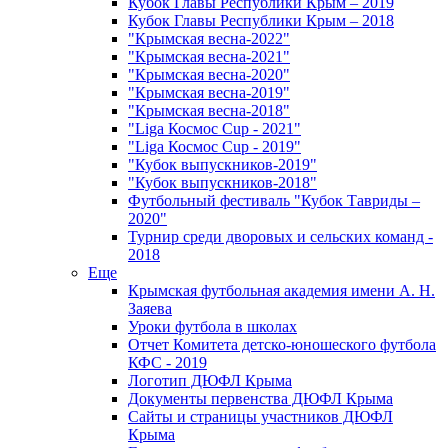
Кубок Главы Республики Крым – 2019
Кубок Главы Республики Крым – 2018
"Крымская весна-2022"
"Крымская весна-2021"
"Крымская весна-2020"
"Крымская весна-2019"
"Крымская весна-2018"
"Liga Космос Cup - 2021"
"Liga Космос Cup - 2019"
"Кубок выпускников-2019"
"Кубок выпускников-2018"
Футбольный фестиваль "Кубок Тавриды –
2020"
Турнир среди дворовых и сельских команд -
2018
Еще
Крымская футбольная академия имени А. Н.
Заяева
Уроки футбола в школах
Отчет Комитета детско-юношеского футбола
КФС - 2019
Логотип ДЮФЛ Крыма
Документы первенства ДЮФЛ Крыма
Сайты и страницы участников ДЮФЛ
Крыма