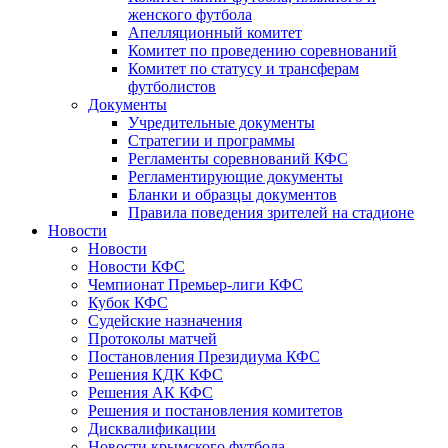
женского футбола
Апелляционный комитет
Комитет по проведению соревнований
Комитет по статусу и трансферам
футболистов
Документы
Учредительные документы
Стратегии и программы
Регламенты соревнований КФС
Регламентирующие документы
Бланки и образцы документов
Правила поведения зрителей на стадионе
Новости
Новости
Новости КФС
Чемпионат Премьер-лиги КФС
Кубок КФС
Судейские назначения
Протоколы матчей
Постановления Президиума КФС
Решения КДК КФС
Решения АК КФС
Решения и постановления комитетов
Дисквалификации
Новости крымского футбола