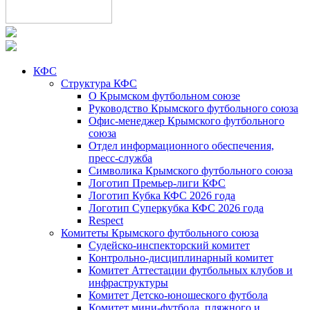
КФС
Структура КФС
О Крымском футбольном союзе
Руководство Крымского футбольного союза
Офис-менеджер Крымского футбольного
союза
Отдел информационного обеспечения,
пресс-служба
Символика Крымского футбольного союза
Логотип Премьер-лиги КФС
Логотип Кубка КФС 2026 года
Логотип Суперкубка КФС 2026 года
Respect
Комитеты Крымского футбольного союза
Судейско-инспекторский комитет
Контрольно-дисциплинарный комитет
Комитет Аттестации футбольных клубов и
инфраструктуры
Комитет Детско-юношеского футбола
Комитет мини-футбола, пляжного и