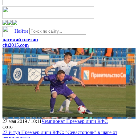
Найти
василий плетин
cfu2015.com
27 мая 2019 / 10:11
Чемпионат Премьер-лиги КФС
фото
27-й тур Премьер-лиги КФС: "Севастополь" в шаге от
чемпионства