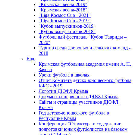
"Крымская весна-2019"
"Крымская весна-2018"
"Liga Космос Cup - 2021"
"Liga Космос Cup - 2019"
"Кубок выпускников-2019"
"Кубок выпускников-2018"
Футбольный фестиваль "Кубок Тавриды –
2020"
Турнир среди дворовых и сельских команд -
2018
Еще
Крымская футбольная академия имени А. Н.
Заяева
Уроки футбола в школах
Отчет Комитета детско-юношеского футбола
КФС - 2019
Логотип ДЮФЛ Крыма
Документы первенства ДЮФЛ Крыма
Сайты и страницы участников ДЮФЛ
Крыма
Год детско-юношеского футбола в
Республике Крым
Конференция "Структура и содержание
подготовки юных футболистов на базовом
этапе (7-14 лет)"