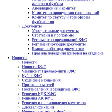
женского футбола
Апелляционный комитет
Комитет по проведению соревнований
Комитет по статусу и трансферам
футболистов
Документы
Учредительные документы
Стратегии и программы
Регламенты соревнований КФС
Регламентирующие документы
Бланки и образцы документов
Правила поведения зрителей на стадионе
Новости
Новости
Новости КФС
Чемпионат Премьер-лиги КФС
Кубок КФС
Судейские назначения
Протоколы матчей
Постановления Президиума КФС
Решения КДК КФС
Решения АК КФС
Решения и постановления комитетов
Дисквалификации
Новости крымского футбола