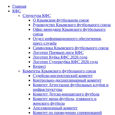
Главная
КФС
Структура КФС
О Крымском футбольном союзе
Руководство Крымского футбольного союза
Офис-менеджер Крымского футбольного
союза
Отдел информационного обеспечения,
пресс-служба
Символика Крымского футбольного союза
Логотип Премьер-лиги КФС
Логотип Кубка КФС 2026 года
Логотип Суперкубка КФС 2026 года
Respect
Комитеты Крымского футбольного союза
Судейско-инспекторский комитет
Контрольно-дисциплинарный комитет
Комитет Аттестации футбольных клубов и
инфраструктуры
Комитет Детско-юношеского футбола
Комитет мини-футбола, пляжного и
женского футбола
Апелляционный комитет
Комитет по проведению соревнований