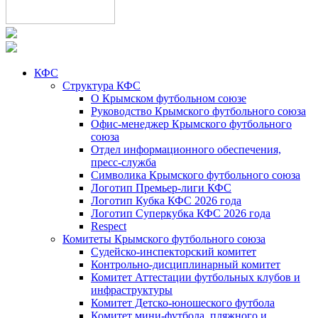
КФС
Структура КФС
О Крымском футбольном союзе
Руководство Крымского футбольного союза
Офис-менеджер Крымского футбольного
союза
Отдел информационного обеспечения,
пресс-служба
Символика Крымского футбольного союза
Логотип Премьер-лиги КФС
Логотип Кубка КФС 2026 года
Логотип Суперкубка КФС 2026 года
Respect
Комитеты Крымского футбольного союза
Судейско-инспекторский комитет
Контрольно-дисциплинарный комитет
Комитет Аттестации футбольных клубов и
инфраструктуры
Комитет Детско-юношеского футбола
Комитет мини-футбола, пляжного и