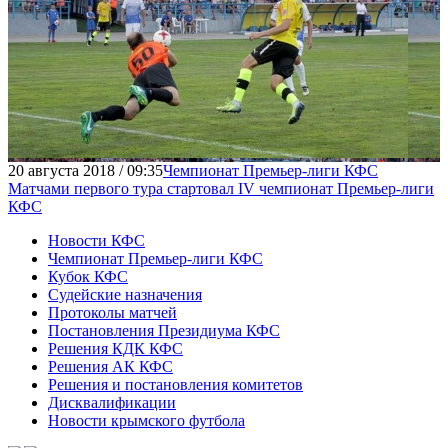
20 августа 2018 / 09:35
Чемпионат Премьер-лиги КФС
Матчами первого тура стартовал IV чемпионат Премьер-лиги
КФС
Новости КФС
Чемпионат Премьер-лиги КФС
Кубок КФС
Судейские назначения
Протоколы матчей
Постановления Президиума КФС
Решения КДК КФС
Решения АК КФС
Решения и постановления комитетов
Дисквалификации
Новости крымского футбола