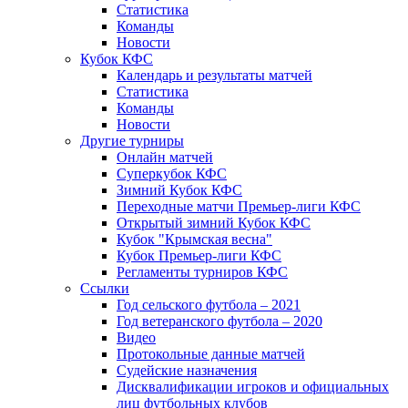
Статистика
Команды
Новости
Кубок КФС
Календарь и результаты матчей
Статистика
Команды
Новости
Другие турниры
Онлайн матчей
Суперкубок КФС
Зимний Кубок КФС
Переходные матчи Премьер-лиги КФС
Открытый зимний Кубок КФС
Кубок "Крымская весна"
Кубок Премьер-лиги КФС
Регламенты турниров КФС
Ссылки
Год сельского футбола – 2021
Год ветеранского футбола – 2020
Видео
Протокольные данные матчей
Судейские назначения
Дисквалификации игроков и официальных
лиц футбольных клубов