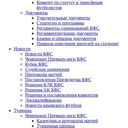
Комитет по статусу и трансферам
футболистов
Документы
Учредительные документы
Стратегии и программы
Регламенты соревнований КФС
Регламентирующие документы
Бланки и образцы документов
Правила поведения зрителей на стадионе
Новости
Новости КФС
Чемпионат Премьер-лиги КФС
Кубок КФС
Судейские назначения
Протоколы матчей
Постановления Президиума КФС
Решения КДК КФС
Решения АК КФС
Решения и постановления комитетов
Дисквалификации
Новости крымского футбола
Турниры
Чемпионат Премьер-лиги КФС
Календарь и результаты матчей
Турнирная таблица