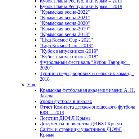
Кубок Главы Республики Крым – 2019
Кубок Главы Республики Крым – 2018
"Крымская весна-2022"
"Крымская весна-2021"
"Крымская весна-2020"
"Крымская весна-2019"
"Крымская весна-2018"
"Liga Космос Cup - 2021"
"Liga Космос Cup - 2019"
"Кубок выпускников-2019"
"Кубок выпускников-2018"
Футбольный фестиваль "Кубок Тавриды –
2020"
Турнир среди дворовых и сельских команд -
2018
Еще
Крымская футбольная академия имени А. Н.
Заяева
Уроки футбола в школах
Отчет Комитета детско-юношеского футбола
КФС - 2019
Логотип ДЮФЛ Крыма
Документы первенства ДЮФЛ Крыма
Сайты и страницы участников ДЮФЛ
Крыма