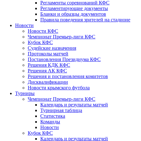
Регламенты соревнований КФС
Регламентирующие документы
Бланки и образцы документов
Правила поведения зрителей на стадионе
Новости
Новости КФС
Чемпионат Премьер-лиги КФС
Кубок КФС
Судейские назначения
Протоколы матчей
Постановления Президиума КФС
Решения КДК КФС
Решения АК КФС
Решения и постановления комитетов
Дисквалификации
Новости крымского футбола
Турниры
Чемпионат Премьер-лиги КФС
Календарь и результаты матчей
Турнирная таблица
Статистика
Команды
Новости
Кубок КФС
Календарь и результаты матчей