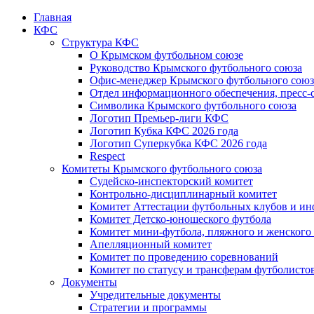
Главная
КФС
Структура КФС
О Крымском футбольном союзе
Руководство Крымского футбольного союза
Офис-менеджер Крымского футбольного союз
Отдел информационного обеспечения, пресс-
Символика Крымского футбольного союза
Логотип Премьер-лиги КФС
Логотип Кубка КФС 2026 года
Логотип Суперкубка КФС 2026 года
Respect
Комитеты Крымского футбольного союза
Судейско-инспекторский комитет
Контрольно-дисциплинарный комитет
Комитет Аттестации футбольных клубов и и
Комитет Детско-юношеского футбола
Комитет мини-футбола, пляжного и женского
Апелляционный комитет
Комитет по проведению соревнований
Комитет по статусу и трансферам футболисто
Документы
Учредительные документы
Стратегии и программы