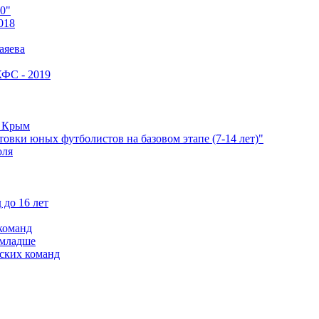
0"
018
аяева
КФС - 2019
е Крым
овки юных футболистов на базовом этапе (7-14 лет)"
оля
 до 16 лет
команд
 младше
ских команд