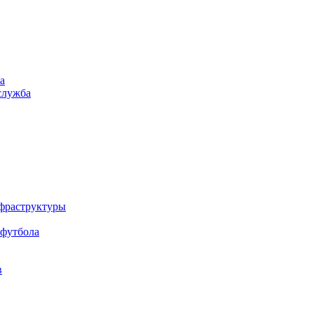
а
служба
нфраструктуры
 футбола
в