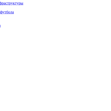
нфраструктуры
 футбола
в