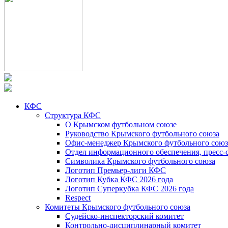
КФС
Структура КФС
О Крымском футбольном союзе
Руководство Крымского футбольного союза
Офис-менеджер Крымского футбольного союз
Отдел информационного обеспечения, пресс-
Символика Крымского футбольного союза
Логотип Премьер-лиги КФС
Логотип Кубка КФС 2026 года
Логотип Суперкубка КФС 2026 года
Respect
Комитеты Крымского футбольного союза
Судейско-инспекторский комитет
Контрольно-дисциплинарный комитет