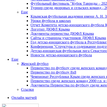
Футбольный фестиваль "Кубок Тавриды – 202
Турнир среди дворовых и сельских команд - 2
Еще
Крымская футбольная академия имени А. Н. З
Уроки футбола в школах
Отчет Комитета детско-юношеского футбола 
Логотип ДЮФЛ Крыма
Документы первенства ДЮФЛ Крыма
Сайты и страницы участников ДЮФЛ Крыма
Год детско-юношеского футбола в Республик
Конференция "Структура и содержание подгот
Детско-юношеская футбольная лига Севастоп
Новости детско-юношеского футбола
Еще
Женский футбол
Первенство по футболу среди женских команд
Первенство по футболу 8х8
Чемпионат Республики Крым среди женских 
Первенство среди женских команд 2000 г.р. и
Документы Первенства по футболу среди жен
Ссылки
Онлайн матчей