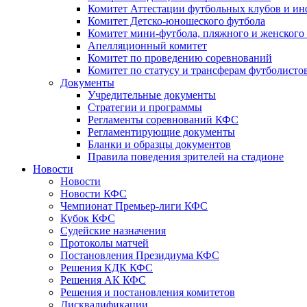
Комитет Аттестации футбольных клубов и и
Комитет Детско-юношеского футбола
Комитет мини-футбола, пляжного и женского
Апелляционный комитет
Комитет по проведению соревнований
Комитет по статусу и трансферам футболисто
Документы
Учредительные документы
Стратегии и программы
Регламенты соревнований КФС
Регламентирующие документы
Бланки и образцы документов
Правила поведения зрителей на стадионе
Новости
Новости
Новости КФС
Чемпионат Премьер-лиги КФС
Кубок КФС
Судейские назначения
Протоколы матчей
Постановления Президиума КФС
Решения КДК КФС
Решения АК КФС
Решения и постановления комитетов
Дисквалификации