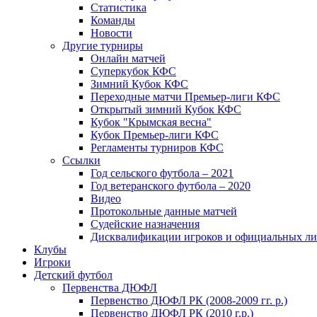
Статистика
Команды
Новости
Другие турниры
Онлайн матчей
Суперкубок КФС
Зимний Кубок КФС
Переходные матчи Премьер-лиги КФС
Открытый зимний Кубок КФС
Кубок "Крымская весна"
Кубок Премьер-лиги КФС
Регламенты турниров КФС
Ссылки
Год сельского футбола – 2021
Год ветеранского футбола – 2020
Видео
Протокольные данные матчей
Судейские назначения
Дисквалификации игроков и официальных ли
Клубы
Игроки
Детский футбол
Первенства ДЮФЛ
Первенство ДЮФЛ РК (2008-2009 гг. р.)
Первенство ДЮФЛ РК (2010 г.р.)