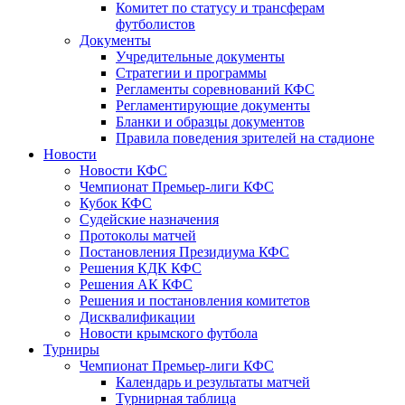
Комитет по статусу и трансферам
футболистов
Документы
Учредительные документы
Стратегии и программы
Регламенты соревнований КФС
Регламентирующие документы
Бланки и образцы документов
Правила поведения зрителей на стадионе
Новости
Новости КФС
Чемпионат Премьер-лиги КФС
Кубок КФС
Судейские назначения
Протоколы матчей
Постановления Президиума КФС
Решения КДК КФС
Решения АК КФС
Решения и постановления комитетов
Дисквалификации
Новости крымского футбола
Турниры
Чемпионат Премьер-лиги КФС
Календарь и результаты матчей
Турнирная таблица