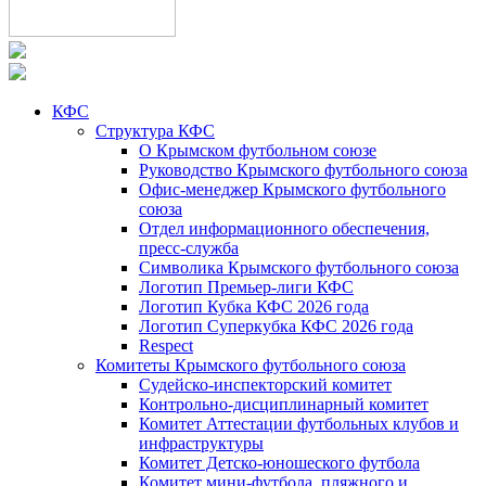
КФС
Структура КФС
О Крымском футбольном союзе
Руководство Крымского футбольного союза
Офис-менеджер Крымского футбольного
союза
Отдел информационного обеспечения,
пресс-служба
Символика Крымского футбольного союза
Логотип Премьер-лиги КФС
Логотип Кубка КФС 2026 года
Логотип Суперкубка КФС 2026 года
Respect
Комитеты Крымского футбольного союза
Судейско-инспекторский комитет
Контрольно-дисциплинарный комитет
Комитет Аттестации футбольных клубов и
инфраструктуры
Комитет Детско-юношеского футбола
Комитет мини-футбола, пляжного и