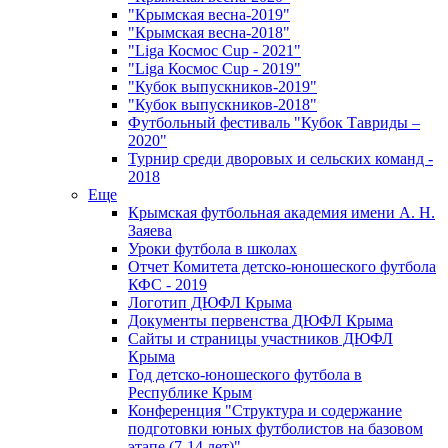
"Крымская весна-2019"
"Крымская весна-2018"
"Liga Космос Cup - 2021"
"Liga Космос Cup - 2019"
"Кубок выпускников-2019"
"Кубок выпускников-2018"
Футбольный фестиваль "Кубок Тавриды –
2020"
Турнир среди дворовых и сельских команд -
2018
Еще
Крымская футбольная академия имени А. Н.
Заяева
Уроки футбола в школах
Отчет Комитета детско-юношеского футбола
КФС - 2019
Логотип ДЮФЛ Крыма
Документы первенства ДЮФЛ Крыма
Сайты и страницы участников ДЮФЛ
Крыма
Год детско-юношеского футбола в
Республике Крым
Конференция "Структура и содержание
подготовки юных футболистов на базовом
этапе (7-14 лет)"