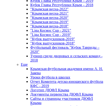
Кубок Главы Республики Крым – 2019
Кубок Главы Республики Крым – 2018
"Крымская весна-2022"
"Крымская весна-2021"
"Крымская весна-2020"
"Крымская весна-2019"
"Крымская весна-2018"
"Liga Космос Cup - 2021"
"Liga Космос Cup - 2019"
"Кубок выпускников-2019"
"Кубок выпускников-2018"
Футбольный фестиваль "Кубок Тавриды –
2020"
Турнир среди дворовых и сельских команд -
2018
Еще
Крымская футбольная академия имени А. Н.
Заяева
Уроки футбола в школах
Отчет Комитета детско-юношеского футбола
КФС - 2019
Логотип ДЮФЛ Крыма
Документы первенства ДЮФЛ Крыма
Сайты и страницы участников ДЮФЛ
Крыма