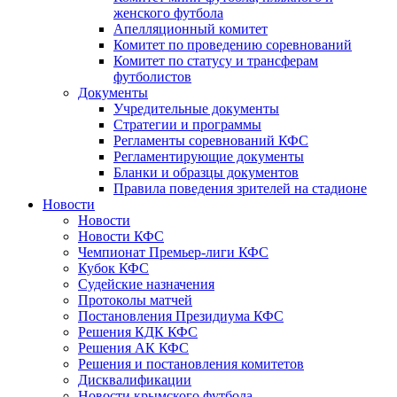
женского футбола
Апелляционный комитет
Комитет по проведению соревнований
Комитет по статусу и трансферам
футболистов
Документы
Учредительные документы
Стратегии и программы
Регламенты соревнований КФС
Регламентирующие документы
Бланки и образцы документов
Правила поведения зрителей на стадионе
Новости
Новости
Новости КФС
Чемпионат Премьер-лиги КФС
Кубок КФС
Судейские назначения
Протоколы матчей
Постановления Президиума КФС
Решения КДК КФС
Решения АК КФС
Решения и постановления комитетов
Дисквалификации
Новости крымского футбола