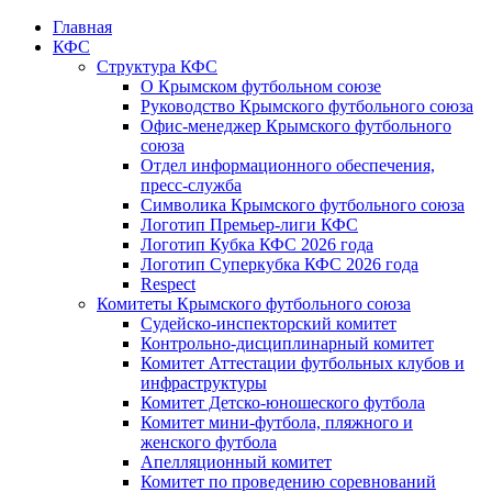
Главная
КФС
Структура КФС
О Крымском футбольном союзе
Руководство Крымского футбольного союза
Офис-менеджер Крымского футбольного
союза
Отдел информационного обеспечения,
пресс-служба
Символика Крымского футбольного союза
Логотип Премьер-лиги КФС
Логотип Кубка КФС 2026 года
Логотип Суперкубка КФС 2026 года
Respect
Комитеты Крымского футбольного союза
Судейско-инспекторский комитет
Контрольно-дисциплинарный комитет
Комитет Аттестации футбольных клубов и
инфраструктуры
Комитет Детско-юношеского футбола
Комитет мини-футбола, пляжного и
женского футбола
Апелляционный комитет
Комитет по проведению соревнований