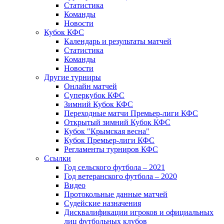
Статистика
Команды
Новости
Кубок КФС
Календарь и результаты матчей
Статистика
Команды
Новости
Другие турниры
Онлайн матчей
Суперкубок КФС
Зимний Кубок КФС
Переходные матчи Премьер-лиги КФС
Открытый зимний Кубок КФС
Кубок "Крымская весна"
Кубок Премьер-лиги КФС
Регламенты турниров КФС
Ссылки
Год сельского футбола – 2021
Год ветеранского футбола – 2020
Видео
Протокольные данные матчей
Судейские назначения
Дисквалификации игроков и официальных
лиц футбольных клубов