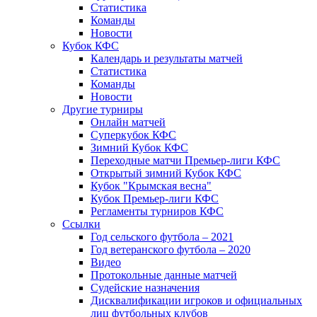
Статистика
Команды
Новости
Кубок КФС
Календарь и результаты матчей
Статистика
Команды
Новости
Другие турниры
Онлайн матчей
Суперкубок КФС
Зимний Кубок КФС
Переходные матчи Премьер-лиги КФС
Открытый зимний Кубок КФС
Кубок "Крымская весна"
Кубок Премьер-лиги КФС
Регламенты турниров КФС
Ссылки
Год сельского футбола – 2021
Год ветеранского футбола – 2020
Видео
Протокольные данные матчей
Судейские назначения
Дисквалификации игроков и официальных
лиц футбольных клубов