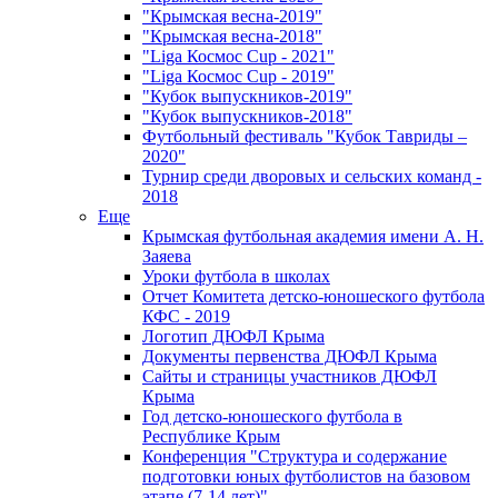
"Крымская весна-2019"
"Крымская весна-2018"
"Liga Космос Cup - 2021"
"Liga Космос Cup - 2019"
"Кубок выпускников-2019"
"Кубок выпускников-2018"
Футбольный фестиваль "Кубок Тавриды –
2020"
Турнир среди дворовых и сельских команд -
2018
Еще
Крымская футбольная академия имени А. Н.
Заяева
Уроки футбола в школах
Отчет Комитета детско-юношеского футбола
КФС - 2019
Логотип ДЮФЛ Крыма
Документы первенства ДЮФЛ Крыма
Сайты и страницы участников ДЮФЛ
Крыма
Год детско-юношеского футбола в
Республике Крым
Конференция "Структура и содержание
подготовки юных футболистов на базовом
этапе (7-14 лет)"