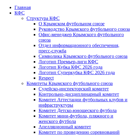
Главная
КФС
Структура КФС
О Крымском футбольном союзе
Руководство Крымского футбольного союза
Офис-менеджер Крымского футбольного
союза
Отдел информационного обеспечения,
пресс-служба
Символика Крымского футбольного союза
Логотип Премьер-лиги КФС
Логотип Кубка КФС 2026 года
Логотип Суперкубка КФС 2026 года
Respect
Комитеты Крымского футбольного союза
Судейско-инспекторский комитет
Контрольно-дисциплинарный комитет
Комитет Аттестации футбольных клубов и
инфраструктуры
Комитет Детско-юношеского футбола
Комитет мини-футбола, пляжного и
женского футбола
Апелляционный комитет
Комитет по проведению соревнований