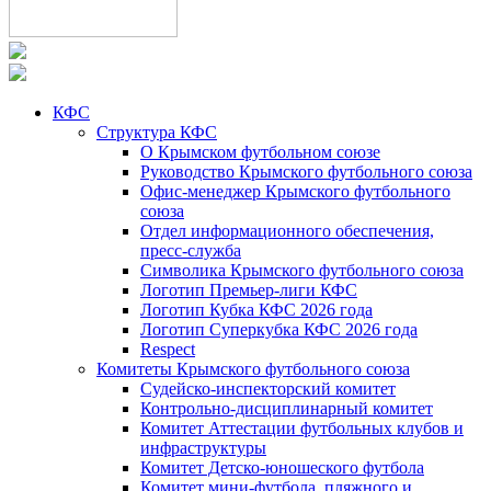
КФС
Структура КФС
О Крымском футбольном союзе
Руководство Крымского футбольного союза
Офис-менеджер Крымского футбольного
союза
Отдел информационного обеспечения,
пресс-служба
Символика Крымского футбольного союза
Логотип Премьер-лиги КФС
Логотип Кубка КФС 2026 года
Логотип Суперкубка КФС 2026 года
Respect
Комитеты Крымского футбольного союза
Судейско-инспекторский комитет
Контрольно-дисциплинарный комитет
Комитет Аттестации футбольных клубов и
инфраструктуры
Комитет Детско-юношеского футбола
Комитет мини-футбола, пляжного и