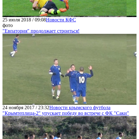
25 июля 2018 / 09:08
Новости КФС
фото
"Евпатория" продолжает строиться!
24 ноября 2017 / 23:32
Новости крымского футбола
"Крымтеплица-2" упускает победу во встрече с ФК "Саки"