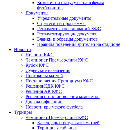
Комитет по статусу и трансферам
футболистов
Документы
Учредительные документы
Стратегии и программы
Регламенты соревнований КФС
Регламентирующие документы
Бланки и образцы документов
Правила поведения зрителей на стадионе
Новости
Новости КФС
Чемпионат Премьер-лиги КФС
Кубок КФС
Судейские назначения
Протоколы матчей
Постановления Президиума КФС
Решения КДК КФС
Решения АК КФС
Решения и постановления комитетов
Дисквалификации
Новости крымского футбола
Турниры
Чемпионат Премьер-лиги КФС
Календарь и результаты матчей
Турнирная таблица