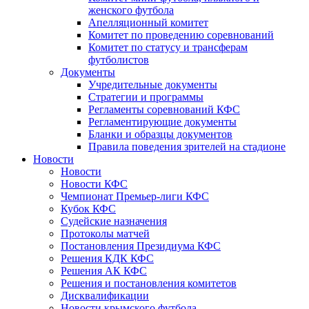
женского футбола
Апелляционный комитет
Комитет по проведению соревнований
Комитет по статусу и трансферам
футболистов
Документы
Учредительные документы
Стратегии и программы
Регламенты соревнований КФС
Регламентирующие документы
Бланки и образцы документов
Правила поведения зрителей на стадионе
Новости
Новости
Новости КФС
Чемпионат Премьер-лиги КФС
Кубок КФС
Судейские назначения
Протоколы матчей
Постановления Президиума КФС
Решения КДК КФС
Решения АК КФС
Решения и постановления комитетов
Дисквалификации
Новости крымского футбола