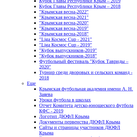
Кубок Главы Республики Крым – 2019
Кубок Главы Республики Крым – 2018
"Крымская весна-2022"
"Крымская весна-2021"
"Крымская весна-2020"
"Крымская весна-2019"
"Крымская весна-2018"
"Liga Космос Cup - 2021"
"Liga Космос Cup - 2019"
"Кубок выпускников-2019"
"Кубок выпускников-2018"
Футбольный фестиваль "Кубок Тавриды –
2020"
Турнир среди дворовых и сельских команд -
2018
Еще
Крымская футбольная академия имени А. Н.
Заяева
Уроки футбола в школах
Отчет Комитета детско-юношеского футбола
КФС - 2019
Логотип ДЮФЛ Крыма
Документы первенства ДЮФЛ Крыма
Сайты и страницы участников ДЮФЛ
Крыма