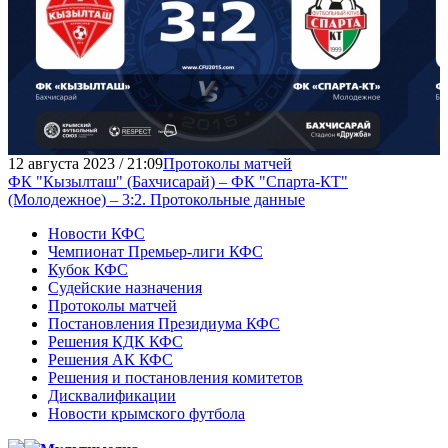
12 августа 2023 / 21:09
Протоколы матчей
ФК "Кызылташ" (Бахчисарай) – ФК "Спарта-КТ"
(Молодежное) – 3:2. Протокольные данные
Новости КФС
Чемпионат Премьер-лиги КФС
Кубок КФС
Судейские назначения
Протоколы матчей
Постановления Президиума КФС
Решения КДК КФС
Решения АК КФС
Решения и постановления комитетов
Дисквалификации
Новости крымского футбола