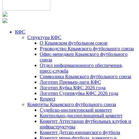
КФС
Структура КФС
О Крымском футбольном союзе
Руководство Крымского футбольного союза
Офис-менеджер Крымского футбольного
союза
Отдел информационного обеспечения,
пресс-служба
Символика Крымского футбольного союза
Логотип Премьер-лиги КФС
Логотип Кубка КФС 2026 года
Логотип Суперкубка КФС 2026 года
Respect
Комитеты Крымского футбольного союза
Судейско-инспекторский комитет
Контрольно-дисциплинарный комитет
Комитет Аттестации футбольных клубов и
инфраструктуры
Комитет Детско-юношеского футбола
Комитет мини-футбола, пляжного и