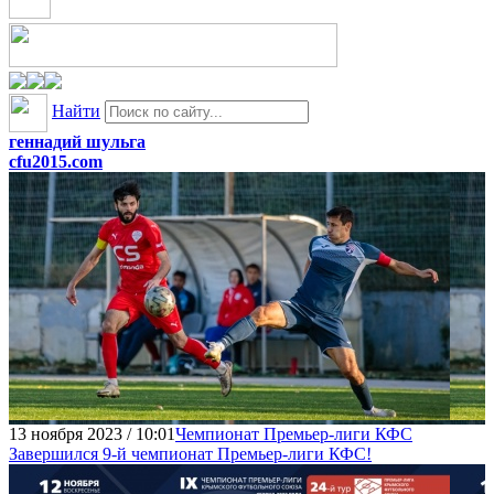
Найти
геннадий шульга
cfu2015.com
13 ноября 2023 / 10:01
Чемпионат Премьер-лиги КФС
Завершился 9-й чемпионат Премьер-лиги КФС!