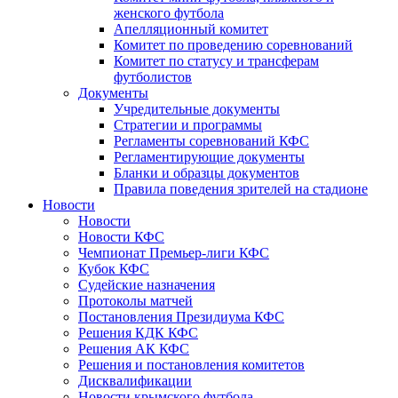
женского футбола
Апелляционный комитет
Комитет по проведению соревнований
Комитет по статусу и трансферам
футболистов
Документы
Учредительные документы
Стратегии и программы
Регламенты соревнований КФС
Регламентирующие документы
Бланки и образцы документов
Правила поведения зрителей на стадионе
Новости
Новости
Новости КФС
Чемпионат Премьер-лиги КФС
Кубок КФС
Судейские назначения
Протоколы матчей
Постановления Президиума КФС
Решения КДК КФС
Решения АК КФС
Решения и постановления комитетов
Дисквалификации
Новости крымского футбола