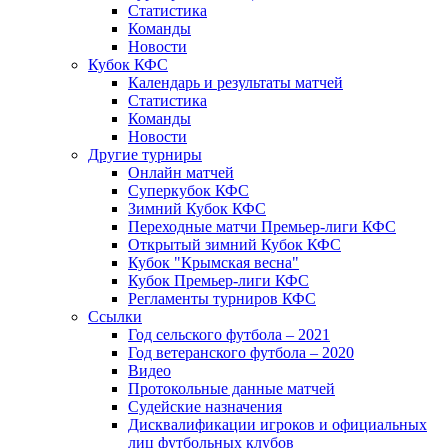
Статистика
Команды
Новости
Кубок КФС
Календарь и результаты матчей
Статистика
Команды
Новости
Другие турниры
Онлайн матчей
Суперкубок КФС
Зимний Кубок КФС
Переходные матчи Премьер-лиги КФС
Открытый зимний Кубок КФС
Кубок "Крымская весна"
Кубок Премьер-лиги КФС
Регламенты турниров КФС
Ссылки
Год сельского футбола – 2021
Год ветеранского футбола – 2020
Видео
Протокольные данные матчей
Судейские назначения
Дисквалификации игроков и официальных
лиц футбольных клубов