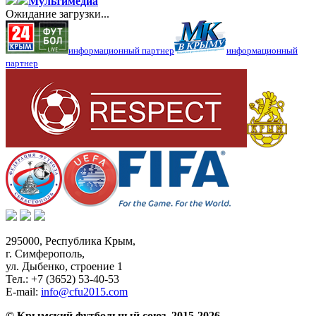
Мультимедиа
Ожидание загрузки...
информационный партнер
информационный
партнер
295000,
Республика Крым
,
г. Симферополь
,
ул. Дыбенко, строение 1
Тел.:
+7 (3652) 53-40-53
E-mail:
info@cfu2015.com
© Крымский футбольный союз, 2015-2026