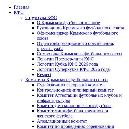
Главная
КФС
Структура КФС
О Крымском футбольном союзе
Руководство Крымского футбольного союза
Офис-менеджер Крымского футбольного
союза
Отдел информационного обеспечения,
пресс-служба
Символика Крымского футбольного союза
Логотип Премьер-лиги КФС
Логотип Кубка КФС 2026 года
Логотип Суперкубка КФС 2026 года
Respect
Комитеты Крымского футбольного союза
Судейско-инспекторский комитет
Контрольно-дисциплинарный комитет
Комитет Аттестации футбольных клубов и
инфраструктуры
Комитет Детско-юношеского футбола
Комитет мини-футбола, пляжного и
женского футбола
Апелляционный комитет
Комитет по проведению соревнований