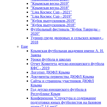
"Крымская весна-2019"
"Крымская весна-2018"
"Liga Космос Cup - 2021"
"Liga Космос Cup - 2019"
"Кубок выпускников-2019"
"Кубок выпускников-2018"
Футбольный фестиваль "Кубок Тавриды –
2020"
Турнир среди дворовых и сельских команд -
2018
Еще
Крымская футбольная академия имени А. Н.
Заяева
Уроки футбола в школах
Отчет Комитета детско-юношеского футбола
КФС - 2019
Логотип ДЮФЛ Крыма
Документы первенства ДЮФЛ Крыма
Сайты и страницы участников ДЮФЛ
Крыма
Год детско-юношеского футбола в
Республике Крым
Конференция "Структура и содержание
подготовки юных футболистов на базовом
этапе (7-14 лет)"