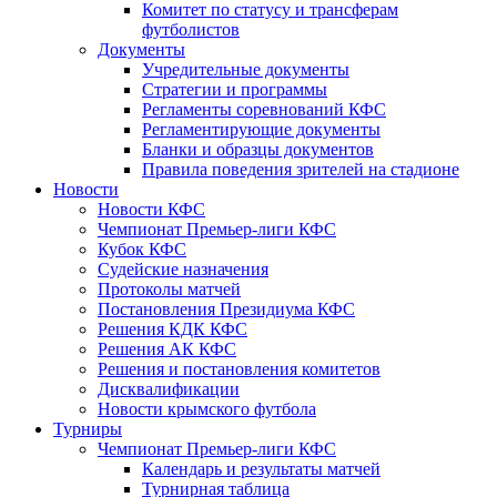
Комитет по статусу и трансферам
футболистов
Документы
Учредительные документы
Стратегии и программы
Регламенты соревнований КФС
Регламентирующие документы
Бланки и образцы документов
Правила поведения зрителей на стадионе
Новости
Новости КФС
Чемпионат Премьер-лиги КФС
Кубок КФС
Судейские назначения
Протоколы матчей
Постановления Президиума КФС
Решения КДК КФС
Решения АК КФС
Решения и постановления комитетов
Дисквалификации
Новости крымского футбола
Турниры
Чемпионат Премьер-лиги КФС
Календарь и результаты матчей
Турнирная таблица