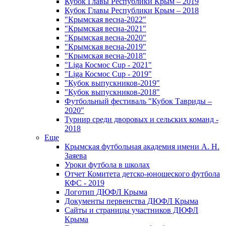
Кубок Главы Республики Крым – 2019
Кубок Главы Республики Крым – 2018
"Крымская весна-2022"
"Крымская весна-2021"
"Крымская весна-2020"
"Крымская весна-2019"
"Крымская весна-2018"
"Liga Космос Cup - 2021"
"Liga Космос Cup - 2019"
"Кубок выпускников-2019"
"Кубок выпускников-2018"
Футбольный фестиваль "Кубок Тавриды –
2020"
Турнир среди дворовых и сельских команд -
2018
Еще
Крымская футбольная академия имени А. Н.
Заяева
Уроки футбола в школах
Отчет Комитета детско-юношеского футбола
КФС - 2019
Логотип ДЮФЛ Крыма
Документы первенства ДЮФЛ Крыма
Сайты и страницы участников ДЮФЛ
Крыма