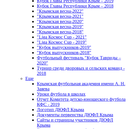
Кубок Главы Республики Крым – 2019
Кубок Главы Республики Крым – 2018
"Крымская весна-2022"
"Крымская весна-2021"
"Крымская весна-2020"
"Крымская весна-2019"
"Крымская весна-2018"
"Liga Космос Cup - 2021"
"Liga Космос Cup - 2019"
"Кубок выпускников-2019"
"Кубок выпускников-2018"
Футбольный фестиваль "Кубок Тавриды –
2020"
Турнир среди дворовых и сельских команд -
2018
Еще
Крымская футбольная академия имени А. Н.
Заяева
Уроки футбола в школах
Отчет Комитета детско-юношеского футбола
КФС - 2019
Логотип ДЮФЛ Крыма
Документы первенства ДЮФЛ Крыма
Сайты и страницы участников ДЮФЛ
Крыма