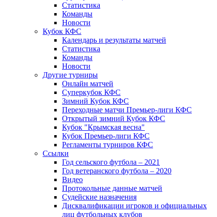
Статистика
Команды
Новости
Кубок КФС
Календарь и результаты матчей
Статистика
Команды
Новости
Другие турниры
Онлайн матчей
Суперкубок КФС
Зимний Кубок КФС
Переходные матчи Премьер-лиги КФС
Открытый зимний Кубок КФС
Кубок "Крымская весна"
Кубок Премьер-лиги КФС
Регламенты турниров КФС
Ссылки
Год сельского футбола – 2021
Год ветеранского футбола – 2020
Видео
Протокольные данные матчей
Судейские назначения
Дисквалификации игроков и официальных
лиц футбольных клубов