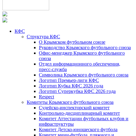
КФС
Структура КФС
О Крымском футбольном союзе
Руководство Крымского футбольного союза
Офис-менеджер Крымского футбольного
союза
Отдел информационного обеспечения,
пресс-служба
Символика Крымского футбольного союза
Логотип Премьер-лиги КФС
Логотип Кубка КФС 2026 года
Логотип Суперкубка КФС 2026 года
Respect
Комитеты Крымского футбольного союза
Судейско-инспекторский комитет
Контрольно-дисциплинарный комитет
Комитет Аттестации футбольных клубов и
инфраструктуры
Комитет Детско-юношеского футбола
Комитет мини-футбола, пляжного и