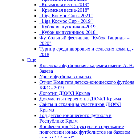
"Крымская весна-2019"
"Крымская весна-2018"
"Liga Космос Cup - 2021"
"Liga Космос Cup - 2019"
"Кубок выпускников-2019"
"Кубок выпускников-2018"
Футбольный фестиваль "Кубок Тавриды –
2020"
Турнир среди дворовых и сельских команд -
2018
Еще
Крымская футбольная академия имени А. Н.
Заяева
Уроки футбола в школах
Отчет Комитета детско-юношеского футбола
КФС - 2019
Логотип ДЮФЛ Крыма
Документы первенства ДЮФЛ Крыма
Сайты и страницы участников ДЮФЛ
Крыма
Год детско-юношеского футбола в
Республике Крым
Конференция "Структура и содержание
подготовки юных футболистов на базовом
этапе (7-14 лет)"