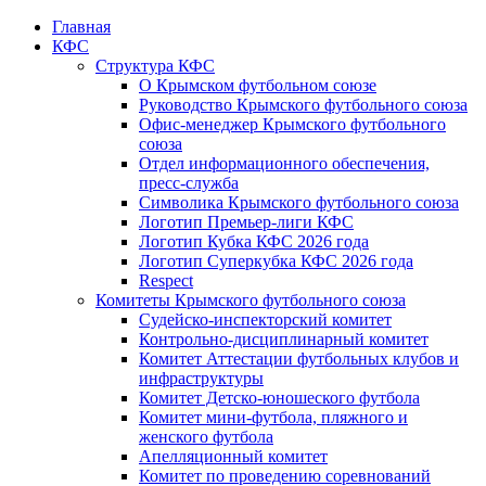
Главная
КФС
Структура КФС
О Крымском футбольном союзе
Руководство Крымского футбольного союза
Офис-менеджер Крымского футбольного
союза
Отдел информационного обеспечения,
пресс-служба
Символика Крымского футбольного союза
Логотип Премьер-лиги КФС
Логотип Кубка КФС 2026 года
Логотип Суперкубка КФС 2026 года
Respect
Комитеты Крымского футбольного союза
Судейско-инспекторский комитет
Контрольно-дисциплинарный комитет
Комитет Аттестации футбольных клубов и
инфраструктуры
Комитет Детско-юношеского футбола
Комитет мини-футбола, пляжного и
женского футбола
Апелляционный комитет
Комитет по проведению соревнований