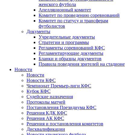
женского футбола
Апелляционный комитет
Комитет по проведению соревнований
Комитет по статусу и трансферам
футболистов
Документы
Учредительные документы
Стратегии и программы
Регламенты соревнований КФС
Регламентирующие документы
Бланки и образцы документов
Правила поведения зрителей на стадионе
Новости
Новости
Новости КФС
Чемпионат Премьер-лиги КФС
Кубок КФС
Судейские назначения
Протоколы матчей
Постановления Президиума КФС
Решения КДК КФС
Решения АК КФС
Решения и постановления комитетов
Дисквалификации
Новости крымского футбола