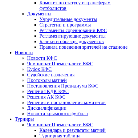
Комитет по статусу и трансферам
футболистов
Документы
Учредительные документы
Стратегии и программы
Регламенты соревнований КФС
Регламентирующие документы
Бланки и образцы документов
Правила поведения зрителей на стадионе
Новости
Новости КФС
Чемпионат Премьер-лиги КФС
Кубок КФС
Судейские назначения
Протоколы матчей
Постановления Президиума КФС
Решения КДК КФС
Решения АК КФС
Решения и постановления комитетов
Дисквалификации
Новости крымского футбола
Турниры
Чемпионат Премьер-лиги КФС
Календарь и результаты матчей
Турнирная таблица