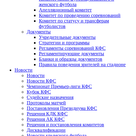
женского футбола
Апелляционный комитет
Комитет по проведению соревнований
Комитет по статусу и трансферам
футболистов
Документы
Учредительные документы
Стратегии и программы
Регламенты соревнований КФС
Регламентирующие документы
Бланки и образцы документов
Правила поведения зрителей на стадионе
Новости
Новости
Новости КФС
Чемпионат Премьер-лиги КФС
Кубок КФС
Судейские назначения
Протоколы матчей
Постановления Президиума КФС
Решения КДК КФС
Решения АК КФС
Решения и постановления комитетов
Дисквалификации
Новости крымского футбола