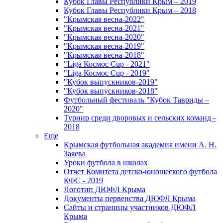
Кубок Главы Республики Крым – 2019
Кубок Главы Республики Крым – 2018
"Крымская весна-2022"
"Крымская весна-2021"
"Крымская весна-2020"
"Крымская весна-2019"
"Крымская весна-2018"
"Liga Космос Cup - 2021"
"Liga Космос Cup - 2019"
"Кубок выпускников-2019"
"Кубок выпускников-2018"
Футбольный фестиваль "Кубок Тавриды –
2020"
Турнир среди дворовых и сельских команд -
2018
Еще
Крымская футбольная академия имени А. Н.
Заяева
Уроки футбола в школах
Отчет Комитета детско-юношеского футбола
КФС - 2019
Логотип ДЮФЛ Крыма
Документы первенства ДЮФЛ Крыма
Сайты и страницы участников ДЮФЛ
Крыма