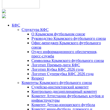
КФС
Структура КФС
О Крымском футбольном союзе
Руководство Крымского футбольного союза
Офис-менеджер Крымского футбольного
союза
Отдел информационного обеспечения,
пресс-служба
Символика Крымского футбольного союза
Логотип Премьер-лиги КФС
Логотип Кубка КФС 2026 года
Логотип Суперкубка КФС 2026 года
Respect
Комитеты Крымского футбольного союза
Судейско-инспекторский комитет
Контрольно-дисциплинарный комитет
Комитет Аттестации футбольных клубов и
инфраструктуры
Комитет Детско-юношеского футбола
Комитет мини-футбола, пляжного и