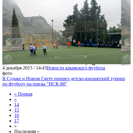
4 декабря 2015 / 14:43
Новости крымского футбола
фото
В Судаке и Новом Свете прошел детско-юношеский турнир
по футболу на призы "НСК-88"
« Первая
«
14
15
16
17
»
Последняя »