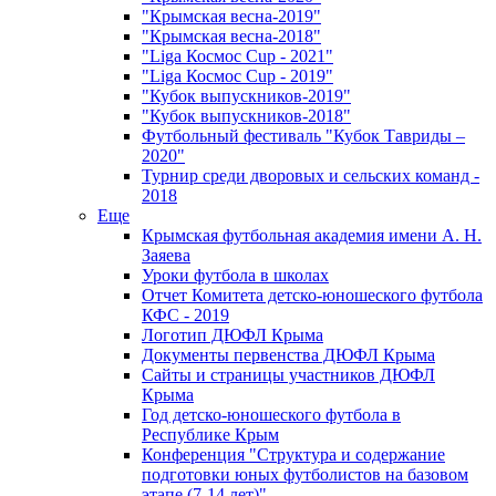
"Крымская весна-2019"
"Крымская весна-2018"
"Liga Космос Cup - 2021"
"Liga Космос Cup - 2019"
"Кубок выпускников-2019"
"Кубок выпускников-2018"
Футбольный фестиваль "Кубок Тавриды –
2020"
Турнир среди дворовых и сельских команд -
2018
Еще
Крымская футбольная академия имени А. Н.
Заяева
Уроки футбола в школах
Отчет Комитета детско-юношеского футбола
КФС - 2019
Логотип ДЮФЛ Крыма
Документы первенства ДЮФЛ Крыма
Сайты и страницы участников ДЮФЛ
Крыма
Год детско-юношеского футбола в
Республике Крым
Конференция "Структура и содержание
подготовки юных футболистов на базовом
этапе (7-14 лет)"