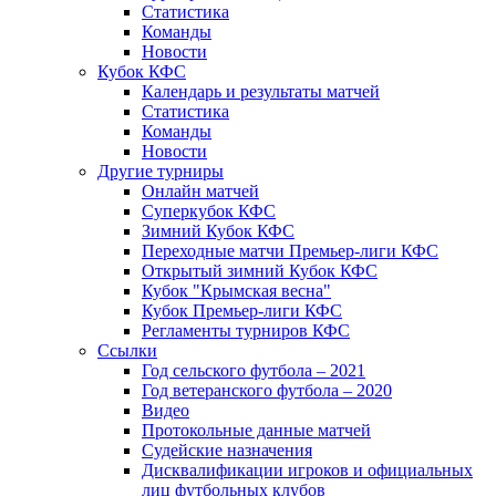
Статистика
Команды
Новости
Кубок КФС
Календарь и результаты матчей
Статистика
Команды
Новости
Другие турниры
Онлайн матчей
Суперкубок КФС
Зимний Кубок КФС
Переходные матчи Премьер-лиги КФС
Открытый зимний Кубок КФС
Кубок "Крымская весна"
Кубок Премьер-лиги КФС
Регламенты турниров КФС
Ссылки
Год сельского футбола – 2021
Год ветеранского футбола – 2020
Видео
Протокольные данные матчей
Судейские назначения
Дисквалификации игроков и официальных
лиц футбольных клубов