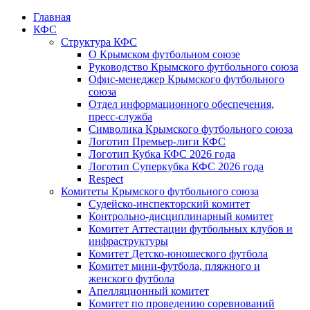
Главная
КФС
Структура КФС
О Крымском футбольном союзе
Руководство Крымского футбольного союза
Офис-менеджер Крымского футбольного
союза
Отдел информационного обеспечения,
пресс-служба
Символика Крымского футбольного союза
Логотип Премьер-лиги КФС
Логотип Кубка КФС 2026 года
Логотип Суперкубка КФС 2026 года
Respect
Комитеты Крымского футбольного союза
Судейско-инспекторский комитет
Контрольно-дисциплинарный комитет
Комитет Аттестации футбольных клубов и
инфраструктуры
Комитет Детско-юношеского футбола
Комитет мини-футбола, пляжного и
женского футбола
Апелляционный комитет
Комитет по проведению соревнований