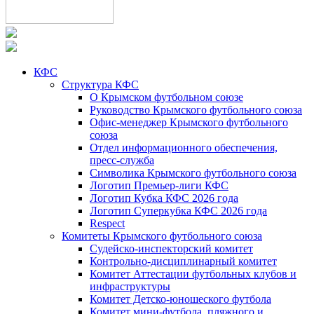
КФС
Структура КФС
О Крымском футбольном союзе
Руководство Крымского футбольного союза
Офис-менеджер Крымского футбольного
союза
Отдел информационного обеспечения,
пресс-служба
Символика Крымского футбольного союза
Логотип Премьер-лиги КФС
Логотип Кубка КФС 2026 года
Логотип Суперкубка КФС 2026 года
Respect
Комитеты Крымского футбольного союза
Судейско-инспекторский комитет
Контрольно-дисциплинарный комитет
Комитет Аттестации футбольных клубов и
инфраструктуры
Комитет Детско-юношеского футбола
Комитет мини-футбола, пляжного и