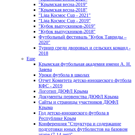
"Крымская весна-2019"
"Крымская весна-2018"
"Liga Космос Cup - 2021"
"Liga Космос Cup - 2019"
"Кубок выпускников-2019"
"Кубок выпускников-2018"
Футбольный фестиваль "Кубок Тавриды –
2020"
Турнир среди дворовых и сельских команд -
2018
Еще
Крымская футбольная академия имени А. Н.
Заяева
Уроки футбола в школах
Отчет Комитета детско-юношеского футбола
КФС - 2019
Логотип ДЮФЛ Крыма
Документы первенства ДЮФЛ Крыма
Сайты и страницы участников ДЮФЛ
Крыма
Год детско-юношеского футбола в
Республике Крым
Конференция "Структура и содержание
подготовки юных футболистов на базовом
этапе (7-14 лет)"