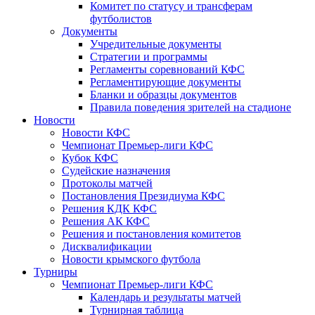
Комитет по статусу и трансферам
футболистов
Документы
Учредительные документы
Стратегии и программы
Регламенты соревнований КФС
Регламентирующие документы
Бланки и образцы документов
Правила поведения зрителей на стадионе
Новости
Новости КФС
Чемпионат Премьер-лиги КФС
Кубок КФС
Судейские назначения
Протоколы матчей
Постановления Президиума КФС
Решения КДК КФС
Решения АК КФС
Решения и постановления комитетов
Дисквалификации
Новости крымского футбола
Турниры
Чемпионат Премьер-лиги КФС
Календарь и результаты матчей
Турнирная таблица