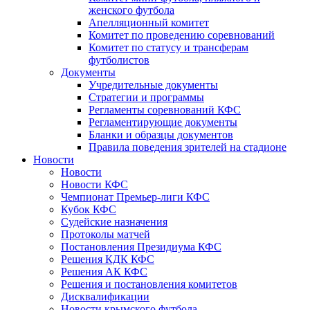
женского футбола
Апелляционный комитет
Комитет по проведению соревнований
Комитет по статусу и трансферам
футболистов
Документы
Учредительные документы
Стратегии и программы
Регламенты соревнований КФС
Регламентирующие документы
Бланки и образцы документов
Правила поведения зрителей на стадионе
Новости
Новости
Новости КФС
Чемпионат Премьер-лиги КФС
Кубок КФС
Судейские назначения
Протоколы матчей
Постановления Президиума КФС
Решения КДК КФС
Решения АК КФС
Решения и постановления комитетов
Дисквалификации
Новости крымского футбола