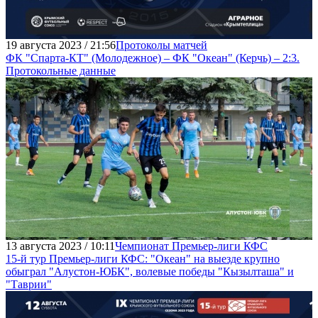
19 августа 2023 / 21:56
Протоколы матчей
ФК "Спарта-КТ" (Молодежное) – ФК "Океан" (Керчь) – 2:3.
Протокольные данные
13 августа 2023 / 10:11
Чемпионат Премьер-лиги КФС
15-й тур Премьер-лиги КФС: "Океан" на выезде крупно
обыграл "Алустон-ЮБК", волевые победы "Кызылташа" и
"Таврии"