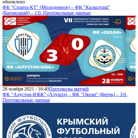
обновлено
ФК "Спарта-КТ" (Молодежное) – ФК "Кызылташ"
(Бахчисарай) – 1:0. Протокольные данные
28 ноября 2021 / 16:40
Протоколы матчей
ФК "Алустон-ЮБК" (Алушта) – ФК "Океан" (Керчь) – 3:0.
Протокольные данные