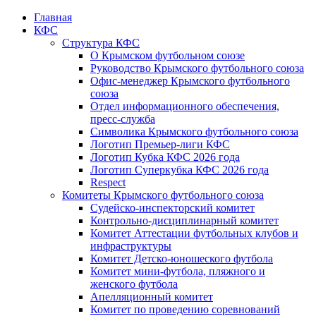
Главная
КФС
Структура КФС
О Крымском футбольном союзе
Руководство Крымского футбольного союза
Офис-менеджер Крымского футбольного
союза
Отдел информационного обеспечения,
пресс-служба
Символика Крымского футбольного союза
Логотип Премьер-лиги КФС
Логотип Кубка КФС 2026 года
Логотип Суперкубка КФС 2026 года
Respect
Комитеты Крымского футбольного союза
Судейско-инспекторский комитет
Контрольно-дисциплинарный комитет
Комитет Аттестации футбольных клубов и
инфраструктуры
Комитет Детско-юношеского футбола
Комитет мини-футбола, пляжного и
женского футбола
Апелляционный комитет
Комитет по проведению соревнований