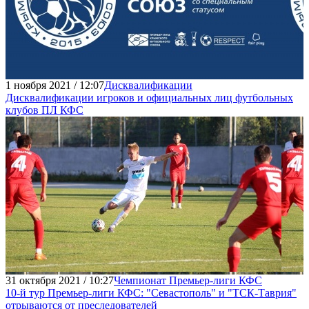
1 ноября 2021 / 12:07
Дисквалификации
Дисквалификации игроков и официальных лиц футбольных
клубов ПЛ КФС
31 октября 2021 / 10:27
Чемпионат Премьер-лиги КФС
10-й тур Премьер-лиги КФС: "Севастополь" и "ТСК-Таврия"
отрываются от преследователей