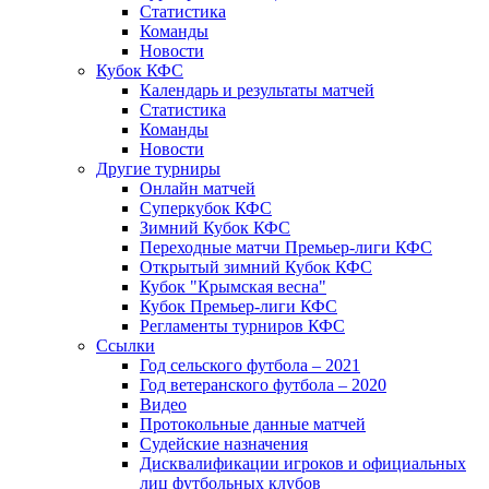
Статистика
Команды
Новости
Кубок КФС
Календарь и результаты матчей
Статистика
Команды
Новости
Другие турниры
Онлайн матчей
Суперкубок КФС
Зимний Кубок КФС
Переходные матчи Премьер-лиги КФС
Открытый зимний Кубок КФС
Кубок "Крымская весна"
Кубок Премьер-лиги КФС
Регламенты турниров КФС
Ссылки
Год сельского футбола – 2021
Год ветеранского футбола – 2020
Видео
Протокольные данные матчей
Судейские назначения
Дисквалификации игроков и официальных
лиц футбольных клубов