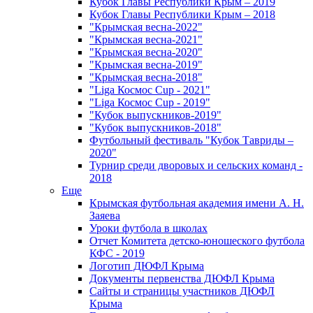
Кубок Главы Республики Крым – 2019
Кубок Главы Республики Крым – 2018
"Крымская весна-2022"
"Крымская весна-2021"
"Крымская весна-2020"
"Крымская весна-2019"
"Крымская весна-2018"
"Liga Космос Cup - 2021"
"Liga Космос Cup - 2019"
"Кубок выпускников-2019"
"Кубок выпускников-2018"
Футбольный фестиваль "Кубок Тавриды –
2020"
Турнир среди дворовых и сельских команд -
2018
Еще
Крымская футбольная академия имени А. Н.
Заяева
Уроки футбола в школах
Отчет Комитета детско-юношеского футбола
КФС - 2019
Логотип ДЮФЛ Крыма
Документы первенства ДЮФЛ Крыма
Сайты и страницы участников ДЮФЛ
Крыма