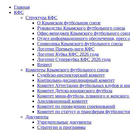
Главная
КФС
Структура КФС
О Крымском футбольном союзе
Руководство Крымского футбольного союза
Офис-менеджер Крымского футбольного союз
Отдел информационного обеспечения, пресс-
Символика Крымского футбольного союза
Логотип Премьер-лиги КФС
Логотип Кубка КФС 2026 года
Логотип Суперкубка КФС 2026 года
Respect
Комитеты Крымского футбольного союза
Судейско-инспекторский комитет
Контрольно-дисциплинарный комитет
Комитет Аттестации футбольных клубов и и
Комитет Детско-юношеского футбола
Комитет мини-футбола, пляжного и женского
Апелляционный комитет
Комитет по проведению соревнований
Комитет по статусу и трансферам футболисто
Документы
Учредительные документы
Стратегии и программы