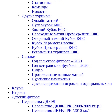
Статистика
Команды
Новости
Другие турниры
Онлайн матчей
Суперкубок КФС
Зимний Кубок КФС
Переходные матчи Премьер-лиги КФС
Открытый зимний Кубок КФС
Кубок "Крымская весна"
Кубок Премьер-лиги КФС
Регламенты турниров КФС
Ссылки
Год сельского футбола – 2021
Год ветеранского футбола – 2020
Видео
Протокольные данные матчей
Судейские назначения
Дисквалификации игроков и официальных ли
Клубы
Игроки
Детский футбол
Первенства ДЮФЛ
Первенство ДЮФЛ РК (2008-2009 гг. р.)
Первенство ДЮФЛ РК (2010 г.р.)