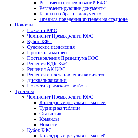
Регламенты соревнований КФС
Регламентирующие документы
Бланки и образцы документов
Правила поведения зрителей на стадионе
Новости
Новости КФС
Чемпионат Премьер-лиги КФС
Кубок КФС
Судейские назначения
Протоколы матчей
Постановления Президиума КФС
Решения КДК КФС
Решения АК КФС
Решения и постановления комитетов
Дисквалификации
Новости крымского футбола
Турниры
Чемпионат Премьер-лиги КФС
Календарь и результаты матчей
Турнирная таблица
Статистика
Команды
Новости
Кубок КФС
Календарь и результаты матчей