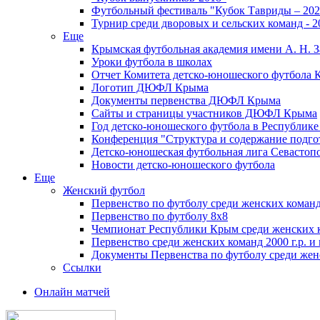
Футбольный фестиваль "Кубок Тавриды – 202
Турнир среди дворовых и сельских команд - 2
Еще
Крымская футбольная академия имени А. Н. З
Уроки футбола в школах
Отчет Комитета детско-юношеского футбола 
Логотип ДЮФЛ Крыма
Документы первенства ДЮФЛ Крыма
Сайты и страницы участников ДЮФЛ Крыма
Год детско-юношеского футбола в Республик
Конференция "Структура и содержание подгот
Детско-юношеская футбольная лига Севастоп
Новости детско-юношеского футбола
Еще
Женский футбол
Первенство по футболу среди женских команд
Первенство по футболу 8х8
Чемпионат Республики Крым среди женских 
Первенство среди женских команд 2000 г.р. и
Документы Первенства по футболу среди жен
Ссылки
Онлайн матчей