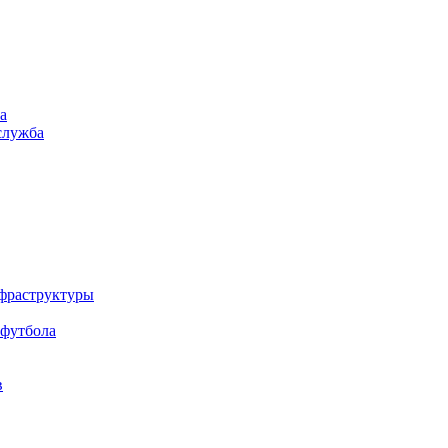
а
служба
нфраструктуры
 футбола
в