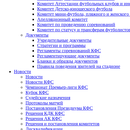
Комитет Аттестации футбольных клубов и и
Комитет Детско-юношеского футбола
Комитет мини-футбола, пляжного и женского
Апелляционный комитет
Комитет по проведению соревнований
Комитет по статусу и трансферам футболисто
Документы
Учредительные документы
Стратегии и программы
Регламенты соревнований КФС
Регламентирующие документы
Бланки и образцы документов
Правила поведения зрителей на стадионе
Новости
Новости
Новости КФС
Чемпионат Премьер-лиги КФС
Кубок КФС
Судейские назначения
Протоколы матчей
Постановления Президиума КФС
Решения КДК КФС
Решения АК КФС
Решения и постановления комитетов
Дисквалификации