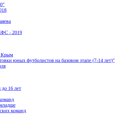
0"
018
аяева
КФС - 2019
е Крым
овки юных футболистов на базовом этапе (7-14 лет)"
оля
 до 16 лет
команд
 младше
ских команд