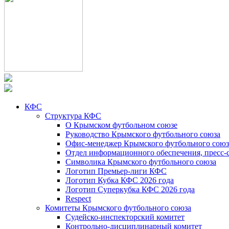
КФС
Структура КФС
О Крымском футбольном союзе
Руководство Крымского футбольного союза
Офис-менеджер Крымского футбольного союз
Отдел информационного обеспечения, пресс-
Символика Крымского футбольного союза
Логотип Премьер-лиги КФС
Логотип Кубка КФС 2026 года
Логотип Суперкубка КФС 2026 года
Respect
Комитеты Крымского футбольного союза
Судейско-инспекторский комитет
Контрольно-дисциплинарный комитет