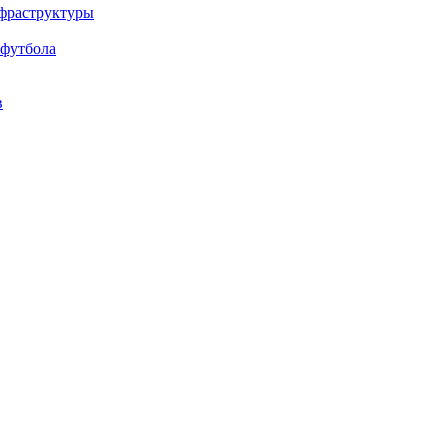
нфраструктуры
 футбола
в