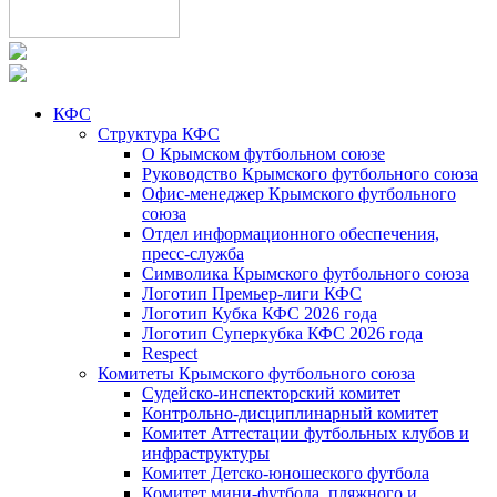
КФС
Структура КФС
О Крымском футбольном союзе
Руководство Крымского футбольного союза
Офис-менеджер Крымского футбольного
союза
Отдел информационного обеспечения,
пресс-служба
Символика Крымского футбольного союза
Логотип Премьер-лиги КФС
Логотип Кубка КФС 2026 года
Логотип Суперкубка КФС 2026 года
Respect
Комитеты Крымского футбольного союза
Судейско-инспекторский комитет
Контрольно-дисциплинарный комитет
Комитет Аттестации футбольных клубов и
инфраструктуры
Комитет Детско-юношеского футбола
Комитет мини-футбола, пляжного и