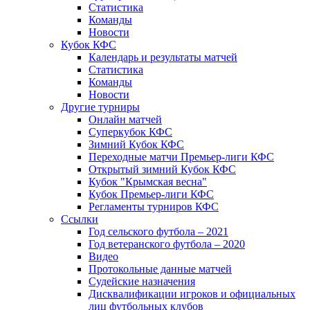
Статистика
Команды
Новости
Кубок КФС
Календарь и результаты матчей
Статистика
Команды
Новости
Другие турниры
Онлайн матчей
Суперкубок КФС
Зимний Кубок КФС
Переходные матчи Премьер-лиги КФС
Открытый зимний Кубок КФС
Кубок "Крымская весна"
Кубок Премьер-лиги КФС
Регламенты турниров КФС
Ссылки
Год сельского футбола – 2021
Год ветеранского футбола – 2020
Видео
Протокольные данные матчей
Судейские назначения
Дисквалификации игроков и официальных
лиц футбольных клубов