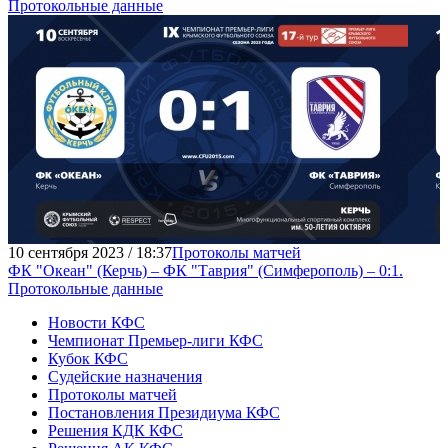
Протокольные данные
10 сентября 2023 / 18:37
Протоколы матчей
ФК "Океан" (Керчь) – ФК "Таврия" (Симферополь) – 0:1.
Протокольные данные
Новости КФС
Чемпионат Премьер-лиги КФС
Кубок КФС
Судейские назначения
Протоколы матчей
Постановления Президиума КФС
Решения КДК КФС