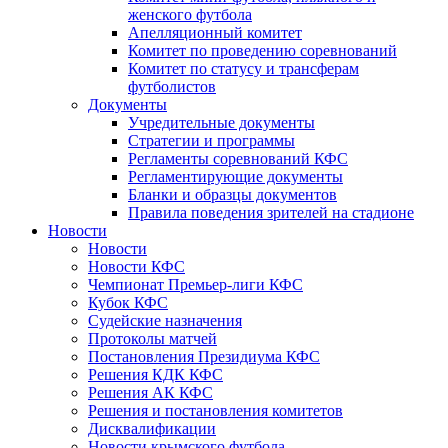
женского футбола
Апелляционный комитет
Комитет по проведению соревнований
Комитет по статусу и трансферам
футболистов
Документы
Учредительные документы
Стратегии и программы
Регламенты соревнований КФС
Регламентирующие документы
Бланки и образцы документов
Правила поведения зрителей на стадионе
Новости
Новости
Новости КФС
Чемпионат Премьер-лиги КФС
Кубок КФС
Судейские назначения
Протоколы матчей
Постановления Президиума КФС
Решения КДК КФС
Решения АК КФС
Решения и постановления комитетов
Дисквалификации
Новости крымского футбола