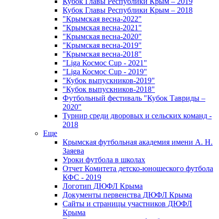
Кубок Главы Республики Крым – 2019
Кубок Главы Республики Крым – 2018
"Крымская весна-2022"
"Крымская весна-2021"
"Крымская весна-2020"
"Крымская весна-2019"
"Крымская весна-2018"
"Liga Космос Cup - 2021"
"Liga Космос Cup - 2019"
"Кубок выпускников-2019"
"Кубок выпускников-2018"
Футбольный фестиваль "Кубок Тавриды –
2020"
Турнир среди дворовых и сельских команд -
2018
Еще
Крымская футбольная академия имени А. Н.
Заяева
Уроки футбола в школах
Отчет Комитета детско-юношеского футбола
КФС - 2019
Логотип ДЮФЛ Крыма
Документы первенства ДЮФЛ Крыма
Сайты и страницы участников ДЮФЛ
Крыма