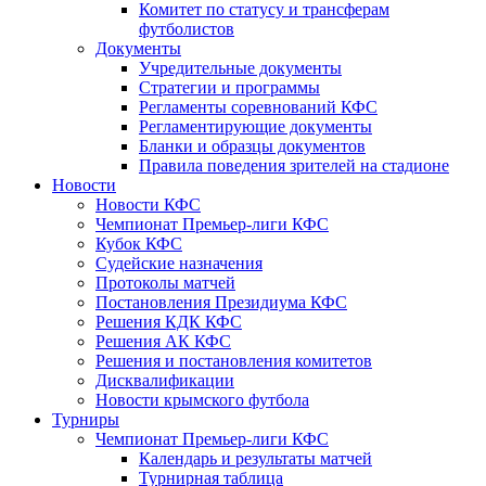
Комитет по статусу и трансферам
футболистов
Документы
Учредительные документы
Стратегии и программы
Регламенты соревнований КФС
Регламентирующие документы
Бланки и образцы документов
Правила поведения зрителей на стадионе
Новости
Новости КФС
Чемпионат Премьер-лиги КФС
Кубок КФС
Судейские назначения
Протоколы матчей
Постановления Президиума КФС
Решения КДК КФС
Решения АК КФС
Решения и постановления комитетов
Дисквалификации
Новости крымского футбола
Турниры
Чемпионат Премьер-лиги КФС
Календарь и результаты матчей
Турнирная таблица