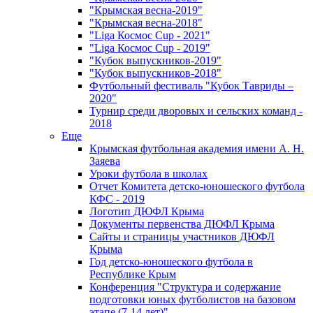
"Крымская весна-2019"
"Крымская весна-2018"
"Liga Космос Cup - 2021"
"Liga Космос Cup - 2019"
"Кубок выпускников-2019"
"Кубок выпускников-2018"
Футбольный фестиваль "Кубок Тавриды –
2020"
Турнир среди дворовых и сельских команд -
2018
Еще
Крымская футбольная академия имени А. Н.
Заяева
Уроки футбола в школах
Отчет Комитета детско-юношеского футбола
КФС - 2019
Логотип ДЮФЛ Крыма
Документы первенства ДЮФЛ Крыма
Сайты и страницы участников ДЮФЛ
Крыма
Год детско-юношеского футбола в
Республике Крым
Конференция "Структура и содержание
подготовки юных футболистов на базовом
этапе (7-14 лет)"