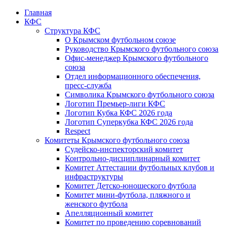
Главная
КФС
Структура КФС
О Крымском футбольном союзе
Руководство Крымского футбольного союза
Офис-менеджер Крымского футбольного
союза
Отдел информационного обеспечения,
пресс-служба
Символика Крымского футбольного союза
Логотип Премьер-лиги КФС
Логотип Кубка КФС 2026 года
Логотип Суперкубка КФС 2026 года
Respect
Комитеты Крымского футбольного союза
Судейско-инспекторский комитет
Контрольно-дисциплинарный комитет
Комитет Аттестации футбольных клубов и
инфраструктуры
Комитет Детско-юношеского футбола
Комитет мини-футбола, пляжного и
женского футбола
Апелляционный комитет
Комитет по проведению соревнований