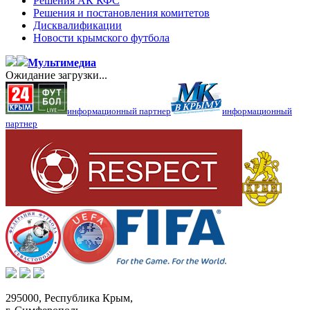
Решения АК КФС
Решения и постановления комитетов
Дисквалификации
Новости крымского футбола
Мультимедиа
Ожидание загрузки...
информационный партнер
информационный
партнер
295000,
Республика Крым
,