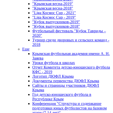
"Крымская весна-2019"
"Крымская весна-2018"
"Liga Космос Cup - 2021"
"Liga Космос Cup - 2019"
"Кубок выпускников-2019"
"Кубок выпускников-2018"
Футбольный фестиваль "Кубок Тавриды –
2020"
Турнир среди дворовых и сельских команд -
2018
Еще
Крымская футбольная академия имени А. Н.
Заяева
Уроки футбола в школах
Отчет Комитета детско-юношеского футбола
КФС - 2019
Логотип ДЮФЛ Крыма
Документы первенства ДЮФЛ Крыма
Сайты и страницы участников ДЮФЛ
Крыма
Год детско-юношеского футбола в
Республике Крым
Конференция "Структура и содержание
подготовки юных футболистов на базовом
этапе (7-14 лет)"