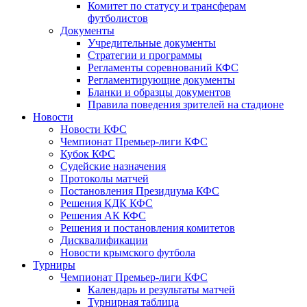
Комитет по статусу и трансферам
футболистов
Документы
Учредительные документы
Стратегии и программы
Регламенты соревнований КФС
Регламентирующие документы
Бланки и образцы документов
Правила поведения зрителей на стадионе
Новости
Новости КФС
Чемпионат Премьер-лиги КФС
Кубок КФС
Судейские назначения
Протоколы матчей
Постановления Президиума КФС
Решения КДК КФС
Решения АК КФС
Решения и постановления комитетов
Дисквалификации
Новости крымского футбола
Турниры
Чемпионат Премьер-лиги КФС
Календарь и результаты матчей
Турнирная таблица