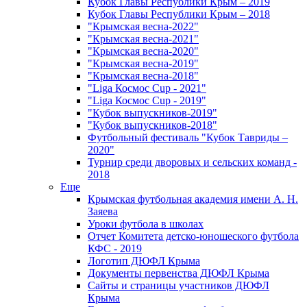
Кубок Главы Республики Крым – 2019
Кубок Главы Республики Крым – 2018
"Крымская весна-2022"
"Крымская весна-2021"
"Крымская весна-2020"
"Крымская весна-2019"
"Крымская весна-2018"
"Liga Космос Cup - 2021"
"Liga Космос Cup - 2019"
"Кубок выпускников-2019"
"Кубок выпускников-2018"
Футбольный фестиваль "Кубок Тавриды –
2020"
Турнир среди дворовых и сельских команд -
2018
Еще
Крымская футбольная академия имени А. Н.
Заяева
Уроки футбола в школах
Отчет Комитета детско-юношеского футбола
КФС - 2019
Логотип ДЮФЛ Крыма
Документы первенства ДЮФЛ Крыма
Сайты и страницы участников ДЮФЛ
Крыма