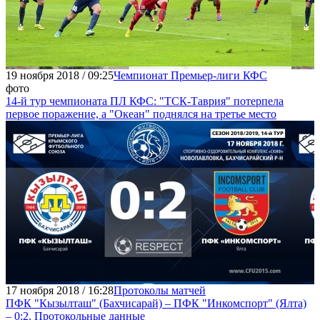
19 ноября 2018 / 09:25
Чемпионат Премьер-лиги КФС
фото
14-й тур чемпионата ПЛ КФС: "ТСК-Таврия" потерпела
первое поражение, а "Океан" поднялся на третье место
17 ноября 2018 / 16:28
Протоколы матчей
ПФК "Кызылташ" (Бахчисарай) – ПФК "Инкомспорт" (Ялта)
– 0:2. Протокольные данные