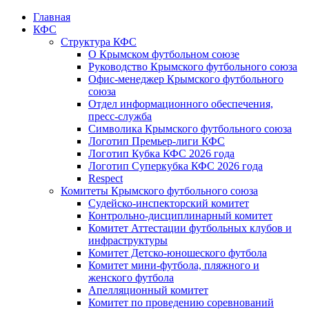
Главная
КФС
Структура КФС
О Крымском футбольном союзе
Руководство Крымского футбольного союза
Офис-менеджер Крымского футбольного
союза
Отдел информационного обеспечения,
пресс-служба
Символика Крымского футбольного союза
Логотип Премьер-лиги КФС
Логотип Кубка КФС 2026 года
Логотип Суперкубка КФС 2026 года
Respect
Комитеты Крымского футбольного союза
Судейско-инспекторский комитет
Контрольно-дисциплинарный комитет
Комитет Аттестации футбольных клубов и
инфраструктуры
Комитет Детско-юношеского футбола
Комитет мини-футбола, пляжного и
женского футбола
Апелляционный комитет
Комитет по проведению соревнований