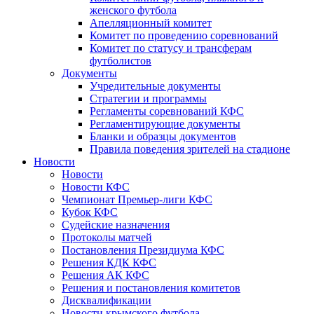
женского футбола
Апелляционный комитет
Комитет по проведению соревнований
Комитет по статусу и трансферам
футболистов
Документы
Учредительные документы
Стратегии и программы
Регламенты соревнований КФС
Регламентирующие документы
Бланки и образцы документов
Правила поведения зрителей на стадионе
Новости
Новости
Новости КФС
Чемпионат Премьер-лиги КФС
Кубок КФС
Судейские назначения
Протоколы матчей
Постановления Президиума КФС
Решения КДК КФС
Решения АК КФС
Решения и постановления комитетов
Дисквалификации
Новости крымского футбола