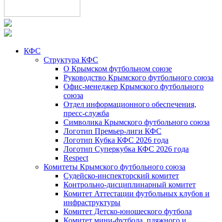
КФС
Структура КФС
О Крымском футбольном союзе
Руководство Крымского футбольного союза
Офис-менеджер Крымского футбольного
союза
Отдел информационного обеспечения,
пресс-служба
Символика Крымского футбольного союза
Логотип Премьер-лиги КФС
Логотип Кубка КФС 2026 года
Логотип Суперкубка КФС 2026 года
Respect
Комитеты Крымского футбольного союза
Судейско-инспекторский комитет
Контрольно-дисциплинарный комитет
Комитет Аттестации футбольных клубов и
инфраструктуры
Комитет Детско-юношеского футбола
Комитет мини-футбола, пляжного и