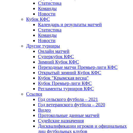
Статистика
Команды
Новости
Кубок КФС
Календарь и результаты матчей
Статистика
Команды
Новости
Другие турниры
Онлайн матчей
Суперкубок КФС
Зимний Кубок КФС
Переходные матчи Премьер-лиги КФС
Открытый зимний Кубок КФС
Кубок "Крымская весна"
Кубок Премьер-лиги КФС
Регламенты турниров КФС
Ссылки
Год сельского футбола – 2021
Год ветеранского футбола – 2020
Видео
Протокольные данные матчей
Судейские назначения
Дисквалификации игроков и официальных
лиц футбольных клубов