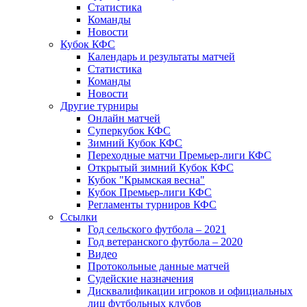
Статистика
Команды
Новости
Кубок КФС
Календарь и результаты матчей
Статистика
Команды
Новости
Другие турниры
Онлайн матчей
Суперкубок КФС
Зимний Кубок КФС
Переходные матчи Премьер-лиги КФС
Открытый зимний Кубок КФС
Кубок "Крымская весна"
Кубок Премьер-лиги КФС
Регламенты турниров КФС
Ссылки
Год сельского футбола – 2021
Год ветеранского футбола – 2020
Видео
Протокольные данные матчей
Судейские назначения
Дисквалификации игроков и официальных
лиц футбольных клубов