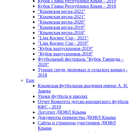
Кубок Главы Республики Крым – 2019
Кубок Главы Республики Крым – 2018
"Крымская весна-2022"
"Крымская весна-2021"
"Крымская весна-2020"
"Крымская весна-2019"
"Крымская весна-2018"
"Liga Космос Cup - 2021"
"Liga Космос Cup - 2019"
"Кубок выпускников-2019"
"Кубок выпускников-2018"
Футбольный фестиваль "Кубок Тавриды –
2020"
Турнир среди дворовых и сельских команд -
2018
Еще
Крымская футбольная академия имени А. Н.
Заяева
Уроки футбола в школах
Отчет Комитета детско-юношеского футбола
КФС - 2019
Логотип ДЮФЛ Крыма
Документы первенства ДЮФЛ Крыма
Сайты и страницы участников ДЮФЛ
Крыма