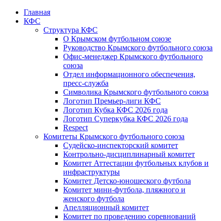
Главная
КФС
Структура КФС
О Крымском футбольном союзе
Руководство Крымского футбольного союза
Офис-менеджер Крымского футбольного
союза
Отдел информационного обеспечения,
пресс-служба
Символика Крымского футбольного союза
Логотип Премьер-лиги КФС
Логотип Кубка КФС 2026 года
Логотип Суперкубка КФС 2026 года
Respect
Комитеты Крымского футбольного союза
Судейско-инспекторский комитет
Контрольно-дисциплинарный комитет
Комитет Аттестации футбольных клубов и
инфраструктуры
Комитет Детско-юношеского футбола
Комитет мини-футбола, пляжного и
женского футбола
Апелляционный комитет
Комитет по проведению соревнований