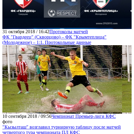
31 октября 2018 / 16:42
Протоколы матчей
ФК "Гвардеец" (Скворцово) – ФК "Крымтеплица"
(Молодежное) – 1:1. Протокольные данные
10 сентября 2018 / 09:56
Чемпионат Премьер-лиги КФС
фото
"Кызылташ" возглавил турнирную таблицу после матчей
четвертого тура чемпионата ПЛ КФС