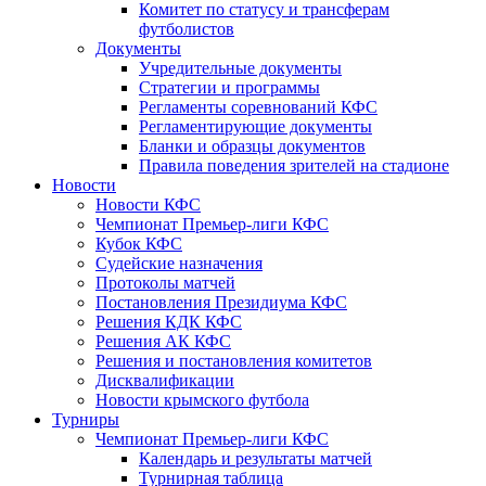
Комитет по статусу и трансферам
футболистов
Документы
Учредительные документы
Стратегии и программы
Регламенты соревнований КФС
Регламентирующие документы
Бланки и образцы документов
Правила поведения зрителей на стадионе
Новости
Новости КФС
Чемпионат Премьер-лиги КФС
Кубок КФС
Судейские назначения
Протоколы матчей
Постановления Президиума КФС
Решения КДК КФС
Решения АК КФС
Решения и постановления комитетов
Дисквалификации
Новости крымского футбола
Турниры
Чемпионат Премьер-лиги КФС
Календарь и результаты матчей
Турнирная таблица