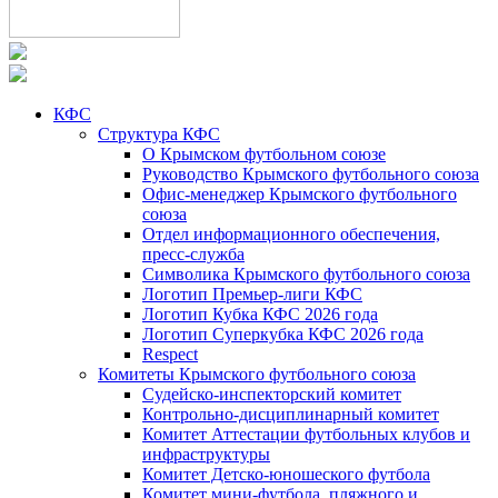
КФС
Структура КФС
О Крымском футбольном союзе
Руководство Крымского футбольного союза
Офис-менеджер Крымского футбольного
союза
Отдел информационного обеспечения,
пресс-служба
Символика Крымского футбольного союза
Логотип Премьер-лиги КФС
Логотип Кубка КФС 2026 года
Логотип Суперкубка КФС 2026 года
Respect
Комитеты Крымского футбольного союза
Судейско-инспекторский комитет
Контрольно-дисциплинарный комитет
Комитет Аттестации футбольных клубов и
инфраструктуры
Комитет Детско-юношеского футбола
Комитет мини-футбола, пляжного и