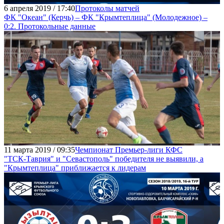
6 апреля 2019 / 17:40
Протоколы матчей
ФК "Океан" (Керчь) – ФК "Крымтеплица" (Молодежное) –
0:2. Протокольные данные
11 марта 2019 / 09:35
Чемпионат Премьер-лиги КФС
"ТСК-Таврия" и "Севастополь" победителя не выявили, а
"Крымтеплица" приближается к лидерам