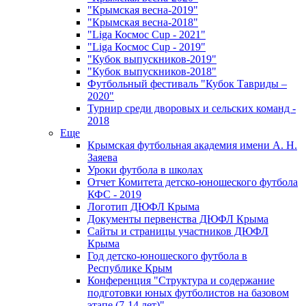
"Крымская весна-2019"
"Крымская весна-2018"
"Liga Космос Cup - 2021"
"Liga Космос Cup - 2019"
"Кубок выпускников-2019"
"Кубок выпускников-2018"
Футбольный фестиваль "Кубок Тавриды –
2020"
Турнир среди дворовых и сельских команд -
2018
Еще
Крымская футбольная академия имени А. Н.
Заяева
Уроки футбола в школах
Отчет Комитета детско-юношеского футбола
КФС - 2019
Логотип ДЮФЛ Крыма
Документы первенства ДЮФЛ Крыма
Сайты и страницы участников ДЮФЛ
Крыма
Год детско-юношеского футбола в
Республике Крым
Конференция "Структура и содержание
подготовки юных футболистов на базовом
этапе (7-14 лет)"