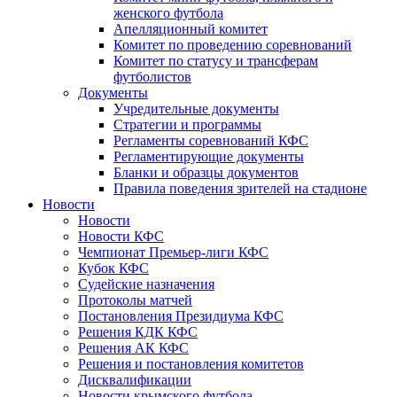
женского футбола
Апелляционный комитет
Комитет по проведению соревнований
Комитет по статусу и трансферам
футболистов
Документы
Учредительные документы
Стратегии и программы
Регламенты соревнований КФС
Регламентирующие документы
Бланки и образцы документов
Правила поведения зрителей на стадионе
Новости
Новости
Новости КФС
Чемпионат Премьер-лиги КФС
Кубок КФС
Судейские назначения
Протоколы матчей
Постановления Президиума КФС
Решения КДК КФС
Решения АК КФС
Решения и постановления комитетов
Дисквалификации
Новости крымского футбола