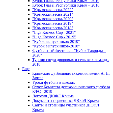
Кубок Главы Республики Крым – 2019
Кубок Главы Республики Крым – 2018
"Крымская весна-2022"
"Крымская весна-2021"
"Крымская весна-2020"
"Крымская весна-2019"
"Крымская весна-2018"
"Liga Космос Cup - 2021"
"Liga Космос Cup - 2019"
"Кубок выпускников-2019"
"Кубок выпускников-2018"
Футбольный фестиваль "Кубок Тавриды –
2020"
Турнир среди дворовых и сельских команд -
2018
Еще
Крымская футбольная академия имени А. Н.
Заяева
Уроки футбола в школах
Отчет Комитета детско-юношеского футбола
КФС - 2019
Логотип ДЮФЛ Крыма
Документы первенства ДЮФЛ Крыма
Сайты и страницы участников ДЮФЛ
Крыма