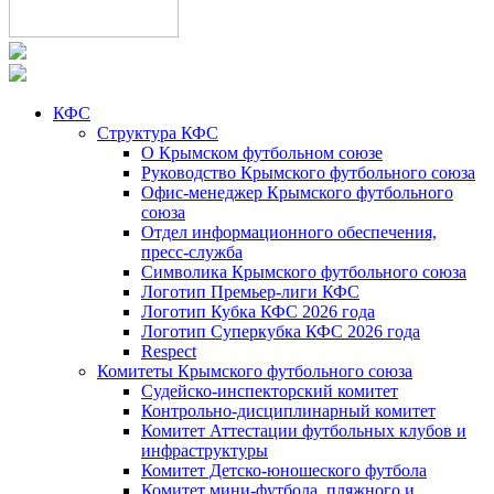
КФС
Структура КФС
О Крымском футбольном союзе
Руководство Крымского футбольного союза
Офис-менеджер Крымского футбольного
союза
Отдел информационного обеспечения,
пресс-служба
Символика Крымского футбольного союза
Логотип Премьер-лиги КФС
Логотип Кубка КФС 2026 года
Логотип Суперкубка КФС 2026 года
Respect
Комитеты Крымского футбольного союза
Судейско-инспекторский комитет
Контрольно-дисциплинарный комитет
Комитет Аттестации футбольных клубов и
инфраструктуры
Комитет Детско-юношеского футбола
Комитет мини-футбола, пляжного и