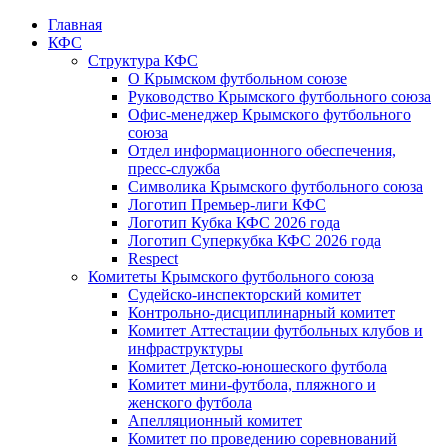
Главная
КФС
Структура КФС
О Крымском футбольном союзе
Руководство Крымского футбольного союза
Офис-менеджер Крымского футбольного
союза
Отдел информационного обеспечения,
пресс-служба
Символика Крымского футбольного союза
Логотип Премьер-лиги КФС
Логотип Кубка КФС 2026 года
Логотип Суперкубка КФС 2026 года
Respect
Комитеты Крымского футбольного союза
Судейско-инспекторский комитет
Контрольно-дисциплинарный комитет
Комитет Аттестации футбольных клубов и
инфраструктуры
Комитет Детско-юношеского футбола
Комитет мини-футбола, пляжного и
женского футбола
Апелляционный комитет
Комитет по проведению соревнований