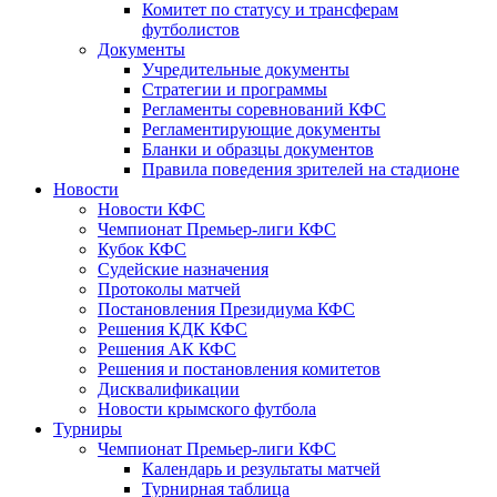
Комитет по статусу и трансферам
футболистов
Документы
Учредительные документы
Стратегии и программы
Регламенты соревнований КФС
Регламентирующие документы
Бланки и образцы документов
Правила поведения зрителей на стадионе
Новости
Новости КФС
Чемпионат Премьер-лиги КФС
Кубок КФС
Судейские назначения
Протоколы матчей
Постановления Президиума КФС
Решения КДК КФС
Решения АК КФС
Решения и постановления комитетов
Дисквалификации
Новости крымского футбола
Турниры
Чемпионат Премьер-лиги КФС
Календарь и результаты матчей
Турнирная таблица