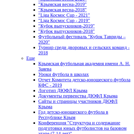
"Крымская весна-2019"
"Крымская весна-2018"
"Liga Космос Cup - 2021"
"Liga Космос Cup - 2019"
"Кубок выпускников-2019"
"Кубок выпускников-2018"
Футбольный фестиваль "Кубок Тавриды –
2020"
Турнир среди дворовых и сельских команд -
2018
Еще
Крымская футбольная академия имени А. Н.
Заяева
Уроки футбола в школах
Отчет Комитета детско-юношеского футбола
КФС - 2019
Логотип ДЮФЛ Крыма
Документы первенства ДЮФЛ Крыма
Сайты и страницы участников ДЮФЛ
Крыма
Год детско-юношеского футбола в
Республике Крым
Конференция "Структура и содержание
подготовки юных футболистов на базовом
этапе (7-14 лет)"