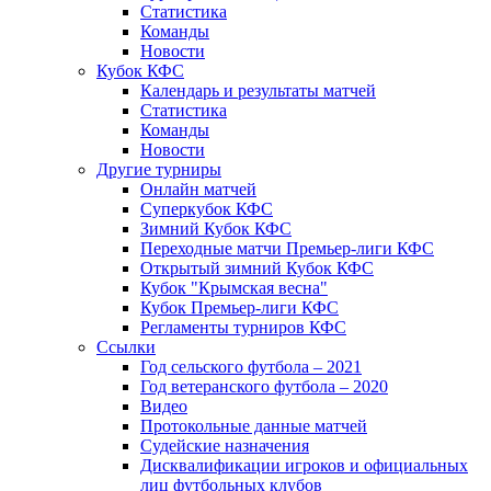
Статистика
Команды
Новости
Кубок КФС
Календарь и результаты матчей
Статистика
Команды
Новости
Другие турниры
Онлайн матчей
Суперкубок КФС
Зимний Кубок КФС
Переходные матчи Премьер-лиги КФС
Открытый зимний Кубок КФС
Кубок "Крымская весна"
Кубок Премьер-лиги КФС
Регламенты турниров КФС
Ссылки
Год сельского футбола – 2021
Год ветеранского футбола – 2020
Видео
Протокольные данные матчей
Судейские назначения
Дисквалификации игроков и официальных
лиц футбольных клубов