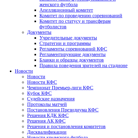
женского футбола
Апелляционный комитет
Комитет по проведению соревнований
Комитет по статусу и трансферам
футболистов
Документы
Учредительные документы
Стратегии и программы
Регламенты соревнований КФС
Регламентирующие документы
Бланки и образцы документов
Правила поведения зрителей на стадионе
Новости
Новости
Новости КФС
Чемпионат Премьер-лиги КФС
Кубок КФС
Судейские назначения
Протоколы матчей
Постановления Президиума КФС
Решения КДК КФС
Решения АК КФС
Решения и постановления комитетов
Дисквалификации
Новости крымского футбола