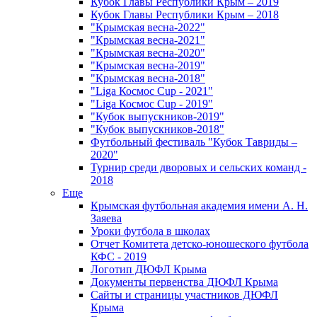
Кубок Главы Республики Крым – 2019
Кубок Главы Республики Крым – 2018
"Крымская весна-2022"
"Крымская весна-2021"
"Крымская весна-2020"
"Крымская весна-2019"
"Крымская весна-2018"
"Liga Космос Cup - 2021"
"Liga Космос Cup - 2019"
"Кубок выпускников-2019"
"Кубок выпускников-2018"
Футбольный фестиваль "Кубок Тавриды –
2020"
Турнир среди дворовых и сельских команд -
2018
Еще
Крымская футбольная академия имени А. Н.
Заяева
Уроки футбола в школах
Отчет Комитета детско-юношеского футбола
КФС - 2019
Логотип ДЮФЛ Крыма
Документы первенства ДЮФЛ Крыма
Сайты и страницы участников ДЮФЛ
Крыма