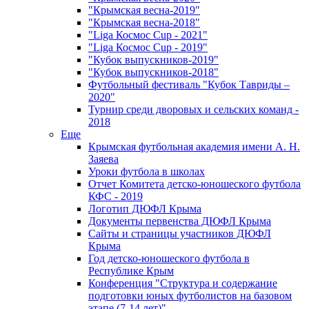
"Крымская весна-2019"
"Крымская весна-2018"
"Liga Космос Cup - 2021"
"Liga Космос Cup - 2019"
"Кубок выпускников-2019"
"Кубок выпускников-2018"
Футбольный фестиваль "Кубок Тавриды –
2020"
Турнир среди дворовых и сельских команд -
2018
Еще
Крымская футбольная академия имени А. Н.
Заяева
Уроки футбола в школах
Отчет Комитета детско-юношеского футбола
КФС - 2019
Логотип ДЮФЛ Крыма
Документы первенства ДЮФЛ Крыма
Сайты и страницы участников ДЮФЛ
Крыма
Год детско-юношеского футбола в
Республике Крым
Конференция "Структура и содержание
подготовки юных футболистов на базовом
этапе (7-14 лет)"