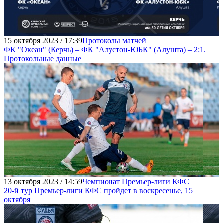
15 октября 2023 / 17:39
Протоколы матчей
ФК "Океан" (Керчь) – ФК "Алустон-ЮБК" (Алушта) – 2:1.
Протокольные данные
13 октября 2023 / 14:59
Чемпионат Премьер-лиги КФС
20-й тур Премьер-лиги КФС пройдет в воскресенье, 15
октября