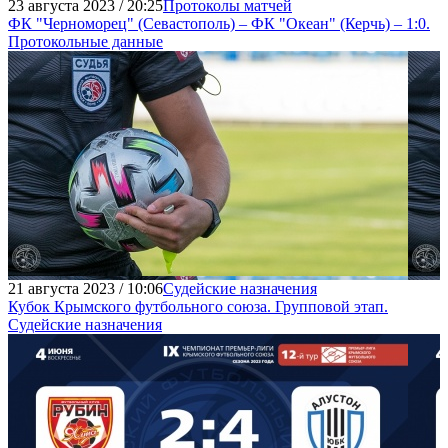
23 августа 2023 / 20:25
Протоколы матчей
ФК "Черноморец" (Севастополь) – ФК "Океан" (Керчь) – 1:0.
Протокольные данные
21 августа 2023 / 10:06
Судейские назначения
Кубок Крымского футбольного союза. Групповой этап.
Судейские назначения