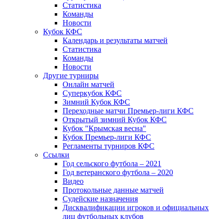
Статистика
Команды
Новости
Кубок КФС
Календарь и результаты матчей
Статистика
Команды
Новости
Другие турниры
Онлайн матчей
Суперкубок КФС
Зимний Кубок КФС
Переходные матчи Премьер-лиги КФС
Открытый зимний Кубок КФС
Кубок "Крымская весна"
Кубок Премьер-лиги КФС
Регламенты турниров КФС
Ссылки
Год сельского футбола – 2021
Год ветеранского футбола – 2020
Видео
Протокольные данные матчей
Судейские назначения
Дисквалификации игроков и официальных
лиц футбольных клубов