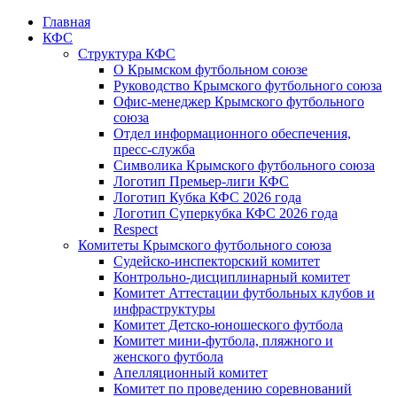
Главная
КФС
Структура КФС
О Крымском футбольном союзе
Руководство Крымского футбольного союза
Офис-менеджер Крымского футбольного
союза
Отдел информационного обеспечения,
пресс-служба
Символика Крымского футбольного союза
Логотип Премьер-лиги КФС
Логотип Кубка КФС 2026 года
Логотип Суперкубка КФС 2026 года
Respect
Комитеты Крымского футбольного союза
Судейско-инспекторский комитет
Контрольно-дисциплинарный комитет
Комитет Аттестации футбольных клубов и
инфраструктуры
Комитет Детско-юношеского футбола
Комитет мини-футбола, пляжного и
женского футбола
Апелляционный комитет
Комитет по проведению соревнований