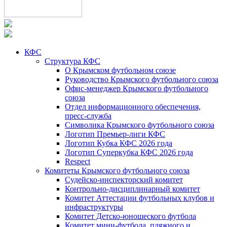
КФС
Структура КФС
О Крымском футбольном союзе
Руководство Крымского футбольного союза
Офис-менеджер Крымского футбольного
союза
Отдел информационного обеспечения,
пресс-служба
Символика Крымского футбольного союза
Логотип Премьер-лиги КФС
Логотип Кубка КФС 2026 года
Логотип Суперкубка КФС 2026 года
Respect
Комитеты Крымского футбольного союза
Судейско-инспекторский комитет
Контрольно-дисциплинарный комитет
Комитет Аттестации футбольных клубов и
инфраструктуры
Комитет Детско-юношеского футбола
Комитет мини-футбола, пляжного и