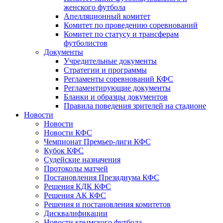
женского футбола
Апелляционный комитет
Комитет по проведению соревнований
Комитет по статусу и трансферам
футболистов
Документы
Учредительные документы
Стратегии и программы
Регламенты соревнований КФС
Регламентирующие документы
Бланки и образцы документов
Правила поведения зрителей на стадионе
Новости
Новости
Новости КФС
Чемпионат Премьер-лиги КФС
Кубок КФС
Судейские назначения
Протоколы матчей
Постановления Президиума КФС
Решения КДК КФС
Решения АК КФС
Решения и постановления комитетов
Дисквалификации
Новости крымского футбола