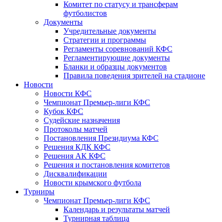
Комитет по статусу и трансферам
футболистов
Документы
Учредительные документы
Стратегии и программы
Регламенты соревнований КФС
Регламентирующие документы
Бланки и образцы документов
Правила поведения зрителей на стадионе
Новости
Новости КФС
Чемпионат Премьер-лиги КФС
Кубок КФС
Судейские назначения
Протоколы матчей
Постановления Президиума КФС
Решения КДК КФС
Решения АК КФС
Решения и постановления комитетов
Дисквалификации
Новости крымского футбола
Турниры
Чемпионат Премьер-лиги КФС
Календарь и результаты матчей
Турнирная таблица