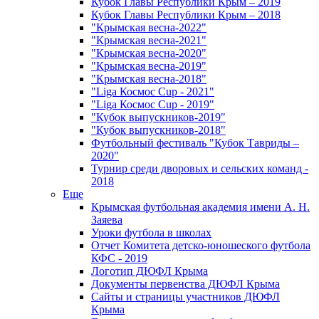
Кубок Главы Республики Крым – 2019
Кубок Главы Республики Крым – 2018
"Крымская весна-2022"
"Крымская весна-2021"
"Крымская весна-2020"
"Крымская весна-2019"
"Крымская весна-2018"
"Liga Космос Cup - 2021"
"Liga Космос Cup - 2019"
"Кубок выпускников-2019"
"Кубок выпускников-2018"
Футбольный фестиваль "Кубок Тавриды –
2020"
Турнир среди дворовых и сельских команд -
2018
Еще
Крымская футбольная академия имени А. Н.
Заяева
Уроки футбола в школах
Отчет Комитета детско-юношеского футбола
КФС - 2019
Логотип ДЮФЛ Крыма
Документы первенства ДЮФЛ Крыма
Сайты и страницы участников ДЮФЛ
Крыма