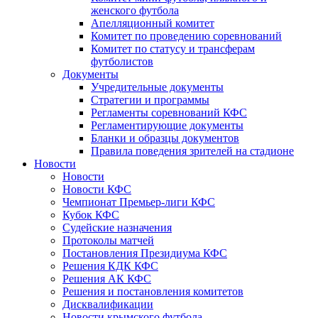
женского футбола
Апелляционный комитет
Комитет по проведению соревнований
Комитет по статусу и трансферам
футболистов
Документы
Учредительные документы
Стратегии и программы
Регламенты соревнований КФС
Регламентирующие документы
Бланки и образцы документов
Правила поведения зрителей на стадионе
Новости
Новости
Новости КФС
Чемпионат Премьер-лиги КФС
Кубок КФС
Судейские назначения
Протоколы матчей
Постановления Президиума КФС
Решения КДК КФС
Решения АК КФС
Решения и постановления комитетов
Дисквалификации
Новости крымского футбола