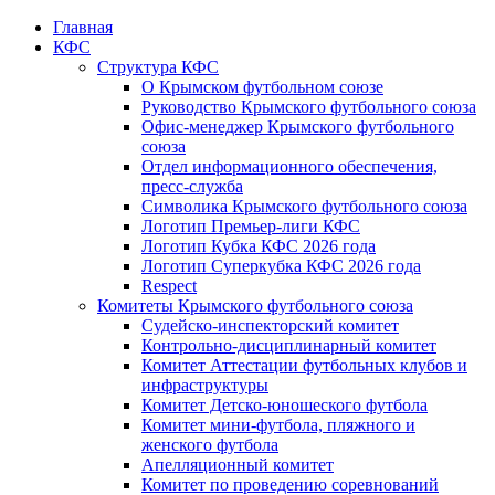
Главная
КФС
Структура КФС
О Крымском футбольном союзе
Руководство Крымского футбольного союза
Офис-менеджер Крымского футбольного
союза
Отдел информационного обеспечения,
пресс-служба
Символика Крымского футбольного союза
Логотип Премьер-лиги КФС
Логотип Кубка КФС 2026 года
Логотип Суперкубка КФС 2026 года
Respect
Комитеты Крымского футбольного союза
Судейско-инспекторский комитет
Контрольно-дисциплинарный комитет
Комитет Аттестации футбольных клубов и
инфраструктуры
Комитет Детско-юношеского футбола
Комитет мини-футбола, пляжного и
женского футбола
Апелляционный комитет
Комитет по проведению соревнований