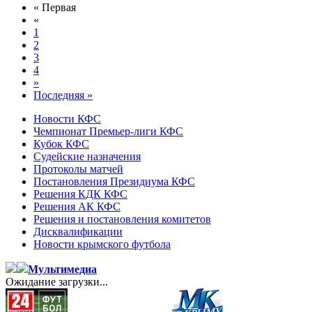
« Первая
«
1
2
3
4
»
Последняя »
Новости КФС
Чемпионат Премьер-лиги КФС
Кубок КФС
Судейские назначения
Протоколы матчей
Постановления Президиума КФС
Решения КДК КФС
Решения АК КФС
Решения и постановления комитетов
Дисквалификации
Новости крымского футбола
Мультимедиа
Ожидание загрузки...