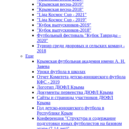
"Крымская весна-2019"
"Крымская весна-2018"
"Liga Космос Cup - 2021"
"Liga Космос Cup - 2019"
"Кубок выпускников-2019"
"Кубок выпускников-2018"
Футбольный фестиваль "Кубок Тавриды –
2020"
Турнир среди дворовых и сельских команд -
2018
Еще
Крымская футбольная академия имени А. Н.
Заяева
Уроки футбола в школах
Отчет Комитета детско-юношеского футбола
КФС - 2019
Логотип ДЮФЛ Крыма
Документы первенства ДЮФЛ Крыма
Сайты и страницы участников ДЮФЛ
Крыма
Год детско-юношеского футбола в
Республике Крым
Конференция "Структура и содержание
подготовки юных футболистов на базовом
этапе (7-14 лет)"