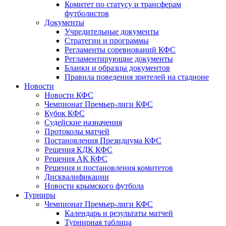
Комитет по статусу и трансферам
футболистов
Документы
Учредительные документы
Стратегии и программы
Регламенты соревнований КФС
Регламентирующие документы
Бланки и образцы документов
Правила поведения зрителей на стадионе
Новости
Новости КФС
Чемпионат Премьер-лиги КФС
Кубок КФС
Судейские назначения
Протоколы матчей
Постановления Президиума КФС
Решения КДК КФС
Решения АК КФС
Решения и постановления комитетов
Дисквалификации
Новости крымского футбола
Турниры
Чемпионат Премьер-лиги КФС
Календарь и результаты матчей
Турнирная таблица