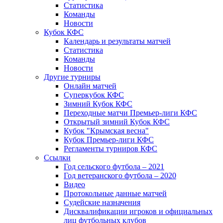
Статистика
Команды
Новости
Кубок КФС
Календарь и результаты матчей
Статистика
Команды
Новости
Другие турниры
Онлайн матчей
Суперкубок КФС
Зимний Кубок КФС
Переходные матчи Премьер-лиги КФС
Открытый зимний Кубок КФС
Кубок "Крымская весна"
Кубок Премьер-лиги КФС
Регламенты турниров КФС
Ссылки
Год сельского футбола – 2021
Год ветеранского футбола – 2020
Видео
Протокольные данные матчей
Судейские назначения
Дисквалификации игроков и официальных
лиц футбольных клубов