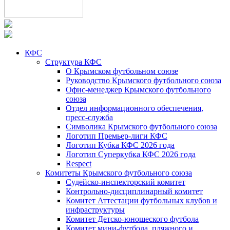
КФС
Структура КФС
О Крымском футбольном союзе
Руководство Крымского футбольного союза
Офис-менеджер Крымского футбольного
союза
Отдел информационного обеспечения,
пресс-служба
Символика Крымского футбольного союза
Логотип Премьер-лиги КФС
Логотип Кубка КФС 2026 года
Логотип Суперкубка КФС 2026 года
Respect
Комитеты Крымского футбольного союза
Судейско-инспекторский комитет
Контрольно-дисциплинарный комитет
Комитет Аттестации футбольных клубов и
инфраструктуры
Комитет Детско-юношеского футбола
Комитет мини-футбола, пляжного и