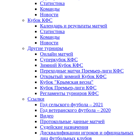
Статистика
Команды
Новости
Кубок КФС
Календарь и результаты матчей
Статистика
Команды
Новости
Другие турниры
Онлайн матчей
Суперкубок КФС
Зимний Кубок КФС
Переходные матчи Премьер-лиги КФС
Открытый зимний Кубок КФС
Кубок "Крымская весна"
Кубок Премьер-лиги КФС
Регламенты турниров КФС
Ссылки
Год сельского футбола – 2021
Год ветеранского футбола – 2020
Видео
Протокольные данные матчей
Судейские назначения
Дисквалификации игроков и официальных
лиц футбольных клубов