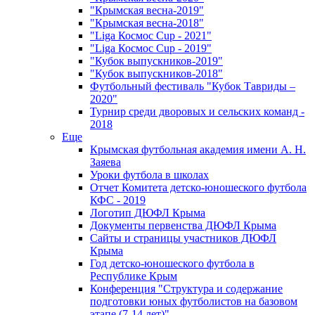
"Крымская весна-2019"
"Крымская весна-2018"
"Liga Космос Cup - 2021"
"Liga Космос Cup - 2019"
"Кубок выпускников-2019"
"Кубок выпускников-2018"
Футбольный фестиваль "Кубок Тавриды –
2020"
Турнир среди дворовых и сельских команд -
2018
Еще
Крымская футбольная академия имени А. Н.
Заяева
Уроки футбола в школах
Отчет Комитета детско-юношеского футбола
КФС - 2019
Логотип ДЮФЛ Крыма
Документы первенства ДЮФЛ Крыма
Сайты и страницы участников ДЮФЛ
Крыма
Год детско-юношеского футбола в
Республике Крым
Конференция "Структура и содержание
подготовки юных футболистов на базовом
этапе (7-14 лет)"