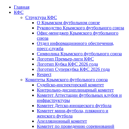
Главная
КФС
Структура КФС
О Крымском футбольном союзе
Руководство Крымского футбольного союза
Офис-менеджер Крымского футбольного
союза
Отдел информационного обеспечения,
пресс-служба
Символика Крымского футбольного союза
Логотип Премьер-лиги КФС
Логотип Кубка КФС 2026 года
Логотип Суперкубка КФС 2026 года
Respect
Комитеты Крымского футбольного союза
Судейско-инспекторский комитет
Контрольно-дисциплинарный комитет
Комитет Аттестации футбольных клубов и
инфраструктуры
Комитет Детско-юношеского футбола
Комитет мини-футбола, пляжного и
женского футбола
Апелляционный комитет
Комитет по проведению соревнований