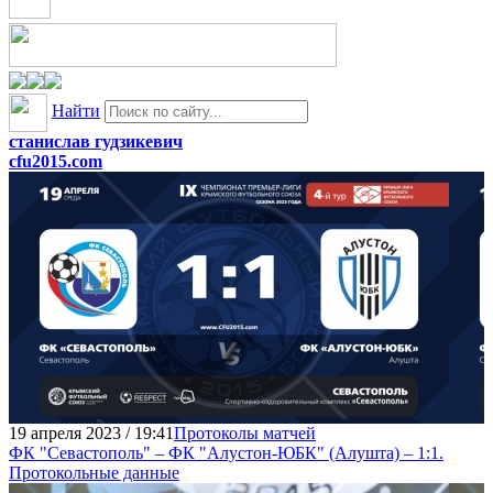
Найти
станислав гудзикевич
cfu2015.com
19 апреля 2023 / 19:41
Протоколы матчей
ФК "Севастополь" – ФК "Алустон-ЮБК" (Алушта) – 1:1.
Протокольные данные