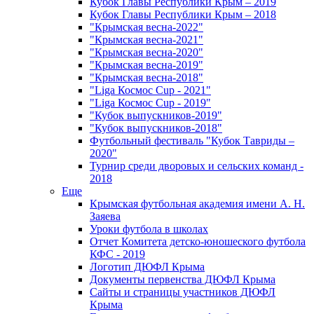
Кубок Главы Республики Крым – 2019
Кубок Главы Республики Крым – 2018
"Крымская весна-2022"
"Крымская весна-2021"
"Крымская весна-2020"
"Крымская весна-2019"
"Крымская весна-2018"
"Liga Космос Cup - 2021"
"Liga Космос Cup - 2019"
"Кубок выпускников-2019"
"Кубок выпускников-2018"
Футбольный фестиваль "Кубок Тавриды –
2020"
Турнир среди дворовых и сельских команд -
2018
Еще
Крымская футбольная академия имени А. Н.
Заяева
Уроки футбола в школах
Отчет Комитета детско-юношеского футбола
КФС - 2019
Логотип ДЮФЛ Крыма
Документы первенства ДЮФЛ Крыма
Сайты и страницы участников ДЮФЛ
Крыма