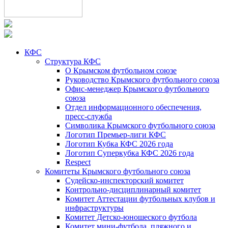
КФС
Структура КФС
О Крымском футбольном союзе
Руководство Крымского футбольного союза
Офис-менеджер Крымского футбольного
союза
Отдел информационного обеспечения,
пресс-служба
Символика Крымского футбольного союза
Логотип Премьер-лиги КФС
Логотип Кубка КФС 2026 года
Логотип Суперкубка КФС 2026 года
Respect
Комитеты Крымского футбольного союза
Судейско-инспекторский комитет
Контрольно-дисциплинарный комитет
Комитет Аттестации футбольных клубов и
инфраструктуры
Комитет Детско-юношеского футбола
Комитет мини-футбола, пляжного и