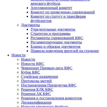
женского футбола
Апелляционный комитет
Комитет по проведению соревнований
Комитет по статусу и трансферам
футболистов
Документы
Учредительные документы
Стратегии и программы
Регламенты соревнований КФС
Регламентирующие документы
Бланки и образцы документов
Правила поведения зрителей на стадионе
Новости
Новости
Новости КФС
Чемпионат Премьер-лиги КФС
Кубок КФС
Судейские назначения
Протоколы матчей
Постановления Президиума КФС
Решения КДК КФС
Решения АК КФС
Решения и постановления комитетов
Дисквалификации
Новости крымского футбола