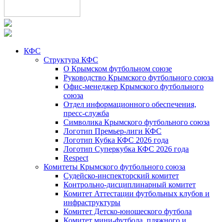
КФС
Структура КФС
О Крымском футбольном союзе
Руководство Крымского футбольного союза
Офис-менеджер Крымского футбольного
союза
Отдел информационного обеспечения,
пресс-служба
Символика Крымского футбольного союза
Логотип Премьер-лиги КФС
Логотип Кубка КФС 2026 года
Логотип Суперкубка КФС 2026 года
Respect
Комитеты Крымского футбольного союза
Судейско-инспекторский комитет
Контрольно-дисциплинарный комитет
Комитет Аттестации футбольных клубов и
инфраструктуры
Комитет Детско-юношеского футбола
Комитет мини-футбола, пляжного и