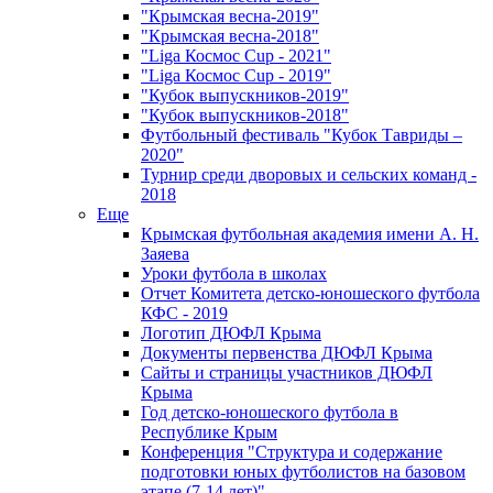
"Крымская весна-2019"
"Крымская весна-2018"
"Liga Космос Cup - 2021"
"Liga Космос Cup - 2019"
"Кубок выпускников-2019"
"Кубок выпускников-2018"
Футбольный фестиваль "Кубок Тавриды –
2020"
Турнир среди дворовых и сельских команд -
2018
Еще
Крымская футбольная академия имени А. Н.
Заяева
Уроки футбола в школах
Отчет Комитета детско-юношеского футбола
КФС - 2019
Логотип ДЮФЛ Крыма
Документы первенства ДЮФЛ Крыма
Сайты и страницы участников ДЮФЛ
Крыма
Год детско-юношеского футбола в
Республике Крым
Конференция "Структура и содержание
подготовки юных футболистов на базовом
этапе (7-14 лет)"