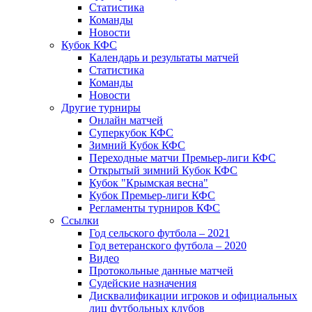
Статистика
Команды
Новости
Кубок КФС
Календарь и результаты матчей
Статистика
Команды
Новости
Другие турниры
Онлайн матчей
Суперкубок КФС
Зимний Кубок КФС
Переходные матчи Премьер-лиги КФС
Открытый зимний Кубок КФС
Кубок "Крымская весна"
Кубок Премьер-лиги КФС
Регламенты турниров КФС
Ссылки
Год сельского футбола – 2021
Год ветеранского футбола – 2020
Видео
Протокольные данные матчей
Судейские назначения
Дисквалификации игроков и официальных
лиц футбольных клубов