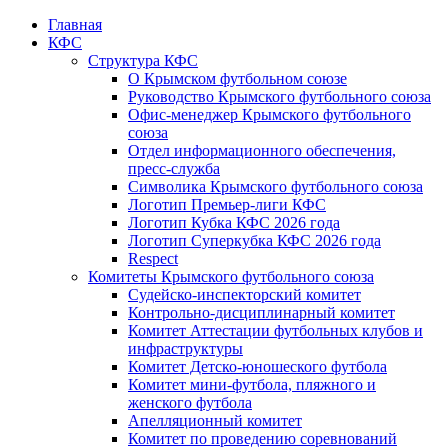
Главная
КФС
Структура КФС
О Крымском футбольном союзе
Руководство Крымского футбольного союза
Офис-менеджер Крымского футбольного
союза
Отдел информационного обеспечения,
пресс-служба
Символика Крымского футбольного союза
Логотип Премьер-лиги КФС
Логотип Кубка КФС 2026 года
Логотип Суперкубка КФС 2026 года
Respect
Комитеты Крымского футбольного союза
Судейско-инспекторский комитет
Контрольно-дисциплинарный комитет
Комитет Аттестации футбольных клубов и
инфраструктуры
Комитет Детско-юношеского футбола
Комитет мини-футбола, пляжного и
женского футбола
Апелляционный комитет
Комитет по проведению соревнований