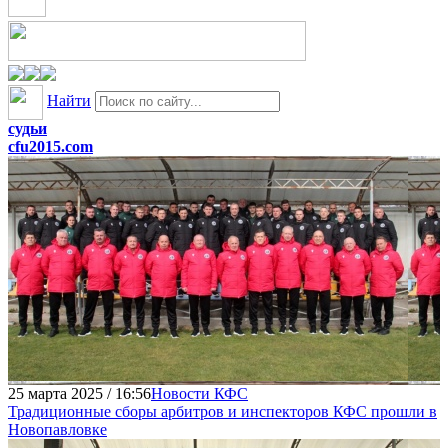
Найти
судьи
cfu2015.com
25 марта 2025 / 16:56
Новости КФС
Традиционные сборы арбитров и инспекторов КФС прошли в
Новопавловке