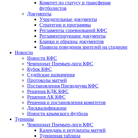
Комитет по статусу и трансферам
футболистов
Документы
Учредительные документы
Стратегии и программы
Регламенты соревнований КФС
Регламентирующие документы
Бланки и образцы документов
Правила поведения зрителей на стадионе
Новости
Новости КФС
Чемпионат Премьер-лиги КФС
Кубок КФС
Судейские назначения
Протоколы матчей
Постановления Президиума КФС
Решения КДК КФС
Решения АК КФС
Решения и постановления комитетов
Дисквалификации
Новости крымского футбола
Турниры
Чемпионат Премьер-лиги КФС
Календарь и результаты матчей
Турнирная таблица