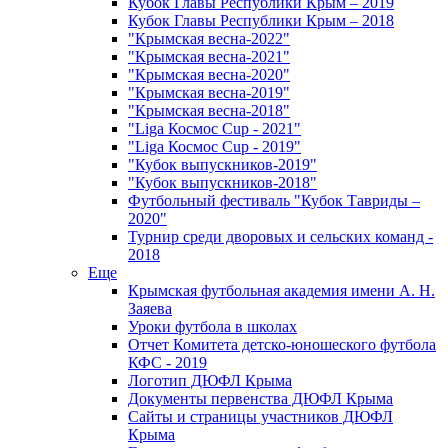
Кубок Главы Республики Крым – 2019
Кубок Главы Республики Крым – 2018
"Крымская весна-2022"
"Крымская весна-2021"
"Крымская весна-2020"
"Крымская весна-2019"
"Крымская весна-2018"
"Liga Космос Cup - 2021"
"Liga Космос Cup - 2019"
"Кубок выпускников-2019"
"Кубок выпускников-2018"
Футбольный фестиваль "Кубок Тавриды –
2020"
Турнир среди дворовых и сельских команд -
2018
Еще
Крымская футбольная академия имени А. Н.
Заяева
Уроки футбола в школах
Отчет Комитета детско-юношеского футбола
КФС - 2019
Логотип ДЮФЛ Крыма
Документы первенства ДЮФЛ Крыма
Сайты и страницы участников ДЮФЛ
Крыма