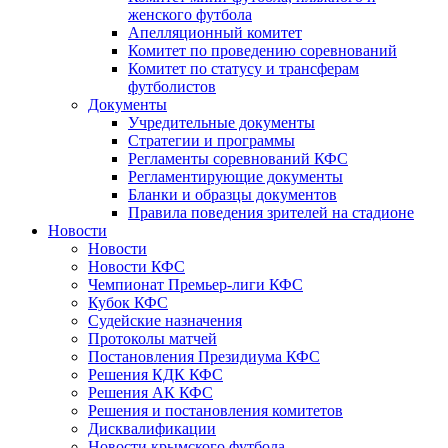
женского футбола
Апелляционный комитет
Комитет по проведению соревнований
Комитет по статусу и трансферам
футболистов
Документы
Учредительные документы
Стратегии и программы
Регламенты соревнований КФС
Регламентирующие документы
Бланки и образцы документов
Правила поведения зрителей на стадионе
Новости
Новости
Новости КФС
Чемпионат Премьер-лиги КФС
Кубок КФС
Судейские назначения
Протоколы матчей
Постановления Президиума КФС
Решения КДК КФС
Решения АК КФС
Решения и постановления комитетов
Дисквалификации
Новости крымского футбола