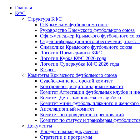
Главная
КФС
Структура КФС
О Крымском футбольном союзе
Руководство Крымского футбольного союза
Офис-менеджер Крымского футбольного союз
Отдел информационного обеспечения, пресс-
Символика Крымского футбольного союза
Логотип Премьер-лиги КФС
Логотип Кубка КФС 2026 года
Логотип Суперкубка КФС 2026 года
Respect
Комитеты Крымского футбольного союза
Судейско-инспекторский комитет
Контрольно-дисциплинарный комитет
Комитет Аттестации футбольных клубов и и
Комитет Детско-юношеского футбола
Комитет мини-футбола, пляжного и женского
Апелляционный комитет
Комитет по проведению соревнований
Комитет по статусу и трансферам футболисто
Документы
Учредительные документы
Стратегии и программы