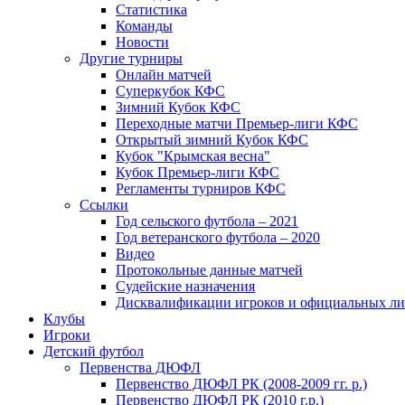
Статистика
Команды
Новости
Другие турниры
Онлайн матчей
Суперкубок КФС
Зимний Кубок КФС
Переходные матчи Премьер-лиги КФС
Открытый зимний Кубок КФС
Кубок "Крымская весна"
Кубок Премьер-лиги КФС
Регламенты турниров КФС
Ссылки
Год сельского футбола – 2021
Год ветеранского футбола – 2020
Видео
Протокольные данные матчей
Судейские назначения
Дисквалификации игроков и официальных ли
Клубы
Игроки
Детский футбол
Первенства ДЮФЛ
Первенство ДЮФЛ РК (2008-2009 гг. р.)
Первенство ДЮФЛ РК (2010 г.р.)