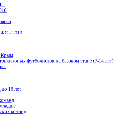
0"
018
аяева
КФС - 2019
е Крым
овки юных футболистов на базовом этапе (7-14 лет)"
оля
 до 16 лет
команд
 младше
ских команд