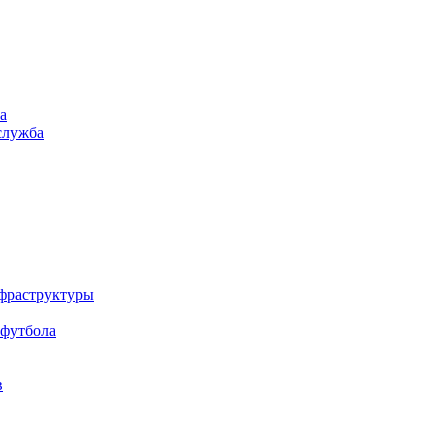
а
служба
нфраструктуры
 футбола
в