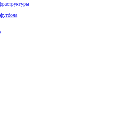
нфраструктуры
 футбола
в