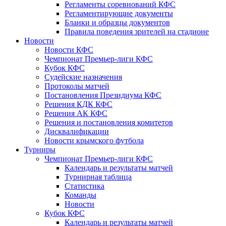
Регламенты соревнований КФС
Регламентирующие документы
Бланки и образцы документов
Правила поведения зрителей на стадионе
Новости
Новости КФС
Чемпионат Премьер-лиги КФС
Кубок КФС
Судейские назначения
Протоколы матчей
Постановления Президиума КФС
Решения КДК КФС
Решения АК КФС
Решения и постановления комитетов
Дисквалификации
Новости крымского футбола
Турниры
Чемпионат Премьер-лиги КФС
Календарь и результаты матчей
Турнирная таблица
Статистика
Команды
Новости
Кубок КФС
Календарь и результаты матчей