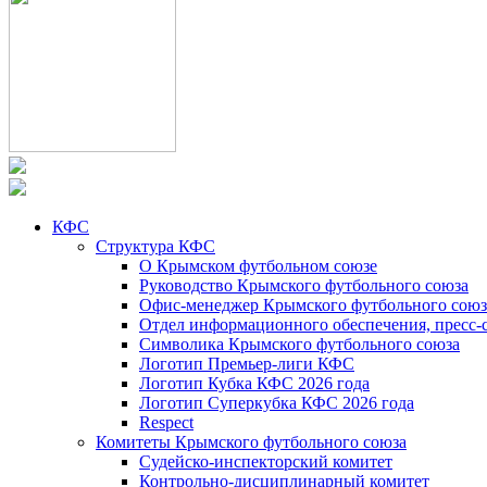
КФС
Структура КФС
О Крымском футбольном союзе
Руководство Крымского футбольного союза
Офис-менеджер Крымского футбольного союз
Отдел информационного обеспечения, пресс-
Символика Крымского футбольного союза
Логотип Премьер-лиги КФС
Логотип Кубка КФС 2026 года
Логотип Суперкубка КФС 2026 года
Respect
Комитеты Крымского футбольного союза
Судейско-инспекторский комитет
Контрольно-дисциплинарный комитет