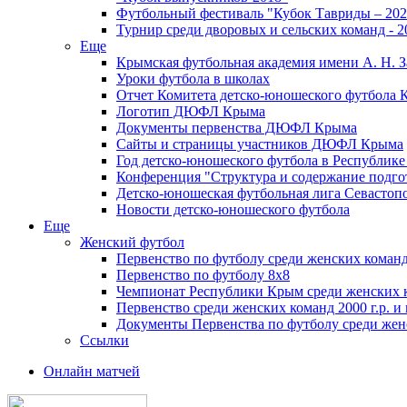
Футбольный фестиваль "Кубок Тавриды – 202
Турнир среди дворовых и сельских команд - 2
Еще
Крымская футбольная академия имени А. Н. З
Уроки футбола в школах
Отчет Комитета детско-юношеского футбола 
Логотип ДЮФЛ Крыма
Документы первенства ДЮФЛ Крыма
Сайты и страницы участников ДЮФЛ Крыма
Год детско-юношеского футбола в Республик
Конференция "Структура и содержание подгот
Детско-юношеская футбольная лига Севастоп
Новости детско-юношеского футбола
Еще
Женский футбол
Первенство по футболу среди женских команд
Первенство по футболу 8х8
Чемпионат Республики Крым среди женских 
Первенство среди женских команд 2000 г.р. и
Документы Первенства по футболу среди жен
Ссылки
Онлайн матчей