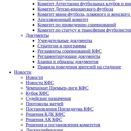
Комитет Аттестации футбольных клубов и и
Комитет Детско-юношеского футбола
Комитет мини-футбола, пляжного и женского
Апелляционный комитет
Комитет по проведению соревнований
Комитет по статусу и трансферам футболисто
Документы
Учредительные документы
Стратегии и программы
Регламенты соревнований КФС
Регламентирующие документы
Бланки и образцы документов
Правила поведения зрителей на стадионе
Новости
Новости
Новости КФС
Чемпионат Премьер-лиги КФС
Кубок КФС
Судейские назначения
Протоколы матчей
Постановления Президиума КФС
Решения КДК КФС
Решения АК КФС
Решения и постановления комитетов
Дисквалификации