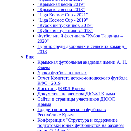
"Крымская весна-2019"
"Крымская весна-2018"
"Liga Космос Cup - 2021"
"Liga Космос Cup - 2019"
"Кубок выпускников-2019"
"Кубок выпускников-2018"
Футбольный фестиваль "Кубок Тавриды –
2020"
Турнир среди дворовых и сельских команд -
2018
Еще
Крымская футбольная академия имени А. Н.
Заяева
Уроки футбола в школах
Отчет Комитета детско-юношеского футбола
КФС - 2019
Логотип ДЮФЛ Крыма
Документы первенства ДЮФЛ Крыма
Сайты и страницы участников ДЮФЛ
Крыма
Год детско-юношеского футбола в
Республике Крым
Конференция "Структура и содержание
подготовки юных футболистов на базовом
этапе (7-14 лет)"