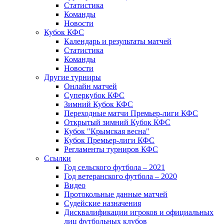
Статистика
Команды
Новости
Кубок КФС
Календарь и результаты матчей
Статистика
Команды
Новости
Другие турниры
Онлайн матчей
Суперкубок КФС
Зимний Кубок КФС
Переходные матчи Премьер-лиги КФС
Открытый зимний Кубок КФС
Кубок "Крымская весна"
Кубок Премьер-лиги КФС
Регламенты турниров КФС
Ссылки
Год сельского футбола – 2021
Год ветеранского футбола – 2020
Видео
Протокольные данные матчей
Судейские назначения
Дисквалификации игроков и официальных
лиц футбольных клубов