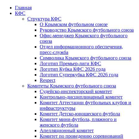
Главная
КФС
Структура КФС
О Крымском футбольном союзе
Руководство Крымского футбольного союза
Офис-менеджер Крымского футбольного
союза
Отдел информационного обеспечения,
пресс-служба
Символика Крымского футбольного союза
Логотип Премьер-лиги КФС
Логотип Кубка КФС 2026 года
Логотип Суперкубка КФС 2026 года
Respect
Комитеты Крымского футбольного союза
Судейско-инспекторский комитет
Контрольно-дисциплинарный комитет
Комитет Аттестации футбольных клубов и
инфраструктуры
Комитет Детско-юношеского футбола
Комитет мини-футбола, пляжного и
женского футбола
Апелляционный комитет
Комитет по проведению соревнований