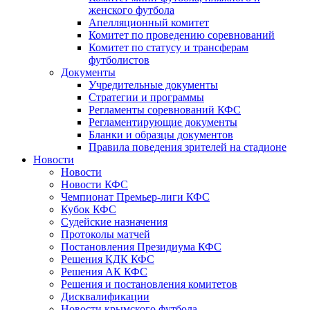
женского футбола
Апелляционный комитет
Комитет по проведению соревнований
Комитет по статусу и трансферам
футболистов
Документы
Учредительные документы
Стратегии и программы
Регламенты соревнований КФС
Регламентирующие документы
Бланки и образцы документов
Правила поведения зрителей на стадионе
Новости
Новости
Новости КФС
Чемпионат Премьер-лиги КФС
Кубок КФС
Судейские назначения
Протоколы матчей
Постановления Президиума КФС
Решения КДК КФС
Решения АК КФС
Решения и постановления комитетов
Дисквалификации
Новости крымского футбола