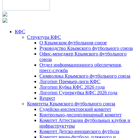
КФС
Структура КФС
О Крымском футбольном союзе
Руководство Крымского футбольного союза
Офис-менеджер Крымского футбольного
союза
Отдел информационного обеспечения,
пресс-служба
Символика Крымского футбольного союза
Логотип Премьер-лиги КФС
Логотип Кубка КФС 2026 года
Логотип Суперкубка КФС 2026 года
Respect
Комитеты Крымского футбольного союза
Судейско-инспекторский комитет
Контрольно-дисциплинарный комитет
Комитет Аттестации футбольных клубов и
инфраструктуры
Комитет Детско-юношеского футбола
Комитет мини-футбола, пляжного и