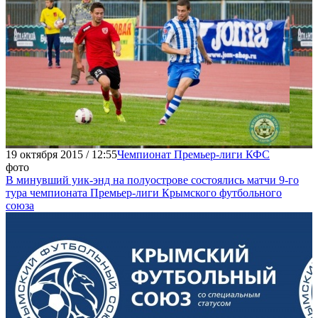
19 октября 2015 / 12:55
Чемпионат Премьер-лиги КФС
фото
В минувший уик-энд на полуострове состоялись матчи 9-го
тура чемпионата Премьер-лиги Крымского футбольного
союза