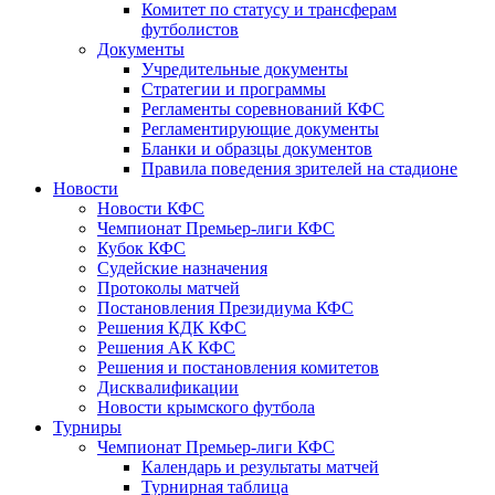
Комитет по статусу и трансферам
футболистов
Документы
Учредительные документы
Стратегии и программы
Регламенты соревнований КФС
Регламентирующие документы
Бланки и образцы документов
Правила поведения зрителей на стадионе
Новости
Новости КФС
Чемпионат Премьер-лиги КФС
Кубок КФС
Судейские назначения
Протоколы матчей
Постановления Президиума КФС
Решения КДК КФС
Решения АК КФС
Решения и постановления комитетов
Дисквалификации
Новости крымского футбола
Турниры
Чемпионат Премьер-лиги КФС
Календарь и результаты матчей
Турнирная таблица