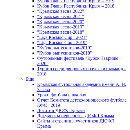
Кубок Главы Республики Крым – 2019
Кубок Главы Республики Крым – 2018
"Крымская весна-2022"
"Крымская весна-2021"
"Крымская весна-2020"
"Крымская весна-2019"
"Крымская весна-2018"
"Liga Космос Cup - 2021"
"Liga Космос Cup - 2019"
"Кубок выпускников-2019"
"Кубок выпускников-2018"
Футбольный фестиваль "Кубок Тавриды –
2020"
Турнир среди дворовых и сельских команд -
2018
Еще
Крымская футбольная академия имени А. Н.
Заяева
Уроки футбола в школах
Отчет Комитета детско-юношеского футбола
КФС - 2019
Логотип ДЮФЛ Крыма
Документы первенства ДЮФЛ Крыма
Сайты и страницы участников ДЮФЛ
Крыма