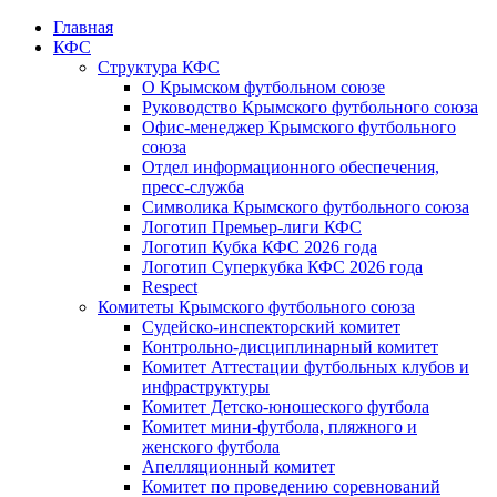
Главная
КФС
Структура КФС
О Крымском футбольном союзе
Руководство Крымского футбольного союза
Офис-менеджер Крымского футбольного
союза
Отдел информационного обеспечения,
пресс-служба
Символика Крымского футбольного союза
Логотип Премьер-лиги КФС
Логотип Кубка КФС 2026 года
Логотип Суперкубка КФС 2026 года
Respect
Комитеты Крымского футбольного союза
Судейско-инспекторский комитет
Контрольно-дисциплинарный комитет
Комитет Аттестации футбольных клубов и
инфраструктуры
Комитет Детско-юношеского футбола
Комитет мини-футбола, пляжного и
женского футбола
Апелляционный комитет
Комитет по проведению соревнований