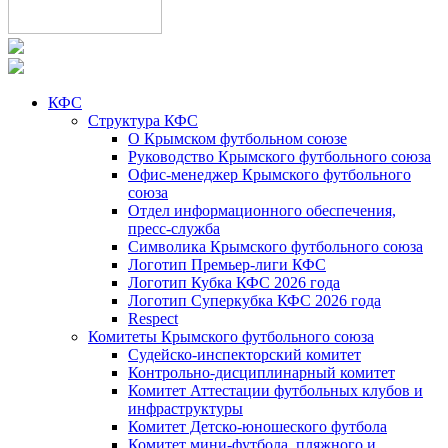
КФС
Структура КФС
О Крымском футбольном союзе
Руководство Крымского футбольного союза
Офис-менеджер Крымского футбольного
союза
Отдел информационного обеспечения,
пресс-служба
Символика Крымского футбольного союза
Логотип Премьер-лиги КФС
Логотип Кубка КФС 2026 года
Логотип Суперкубка КФС 2026 года
Respect
Комитеты Крымского футбольного союза
Судейско-инспекторский комитет
Контрольно-дисциплинарный комитет
Комитет Аттестации футбольных клубов и
инфраструктуры
Комитет Детско-юношеского футбола
Комитет мини-футбола, пляжного и