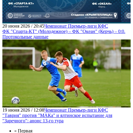
20 июня 2026 / 20:45
Чемпионат Премьер-лиги КФС
ФК "Спарта-КТ" (Молодежное) – ФК "Океан" (Керчь) – 0:0.
Протокольные данные
19 июня 2026 / 12:08
Чемпионат Премьер-лиги КФС
"Таврия" против "МАКа" и ялтинское испытание для
"Заречного": анонс 13-го тура
« Первая