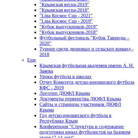
"Крымская весна-2019"
"Крымская весна-2018"
"Liga Космос Cup - 2021"
"Liga Космос Cup - 2019"
"Кубок выпускников-2019"
"Кубок выпускников-2018"
Футбольный фестиваль "Кубок Тавриды –
2020"
Турнир среди дворовых и сельских команд -
2018
Еще
Крымская футбольная академия имени А. Н.
Заяева
Уроки футбола в школах
Отчет Комитета детско-юношеского футбола
КФС - 2019
Логотип ДЮФЛ Крыма
Документы первенства ДЮФЛ Крыма
Сайты и страницы участников ДЮФЛ
Крыма
Год детско-юношеского футбола в
Республике Крым
Конференция "Структура и содержание
подготовки юных футболистов на базовом
этапе (7-14 лет)"