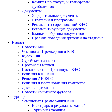
Комитет по статусу и трансферам
футболистов
Документы
Учредительные документы
Стратегии и программы
Регламенты соревнований КФС
Регламентирующие документы
Бланки и образцы документов
Правила поведения зрителей на стадионе
Новости
Новости КФС
Чемпионат Премьер-лиги КФС
Кубок КФС
Судейские назначения
Протоколы матчей
Постановления Президиума КФС
Решения КДК КФС
Решения АК КФС
Решения и постановления комитетов
Дисквалификации
Новости крымского футбола
Турниры
Чемпионат Премьер-лиги КФС
Календарь и результаты матчей
Турнирная таблица