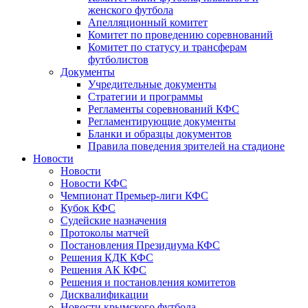
женского футбола
Апелляционный комитет
Комитет по проведению соревнований
Комитет по статусу и трансферам
футболистов
Документы
Учредительные документы
Стратегии и программы
Регламенты соревнований КФС
Регламентирующие документы
Бланки и образцы документов
Правила поведения зрителей на стадионе
Новости
Новости
Новости КФС
Чемпионат Премьер-лиги КФС
Кубок КФС
Судейские назначения
Протоколы матчей
Постановления Президиума КФС
Решения КДК КФС
Решения АК КФС
Решения и постановления комитетов
Дисквалификации
Новости крымского футбола