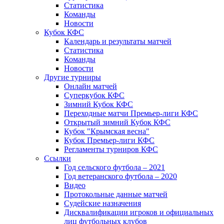
Статистика
Команды
Новости
Кубок КФС
Календарь и результаты матчей
Статистика
Команды
Новости
Другие турниры
Онлайн матчей
Суперкубок КФС
Зимний Кубок КФС
Переходные матчи Премьер-лиги КФС
Открытый зимний Кубок КФС
Кубок "Крымская весна"
Кубок Премьер-лиги КФС
Регламенты турниров КФС
Ссылки
Год сельского футбола – 2021
Год ветеранского футбола – 2020
Видео
Протокольные данные матчей
Судейские назначения
Дисквалификации игроков и официальных
лиц футбольных клубов