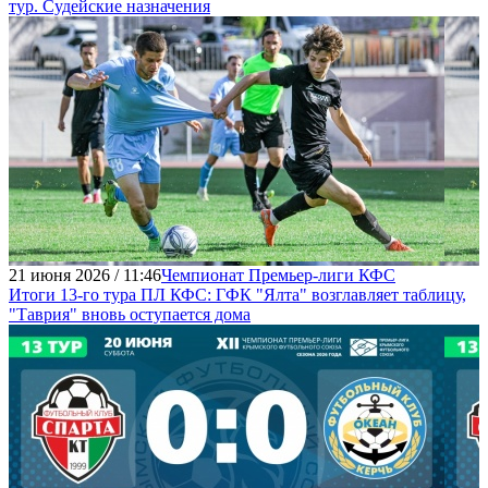
тур. Судейские назначения
21 июня 2026 / 11:46
Чемпионат Премьер-лиги КФС
Итоги 13-го тура ПЛ КФС: ГФК "Ялта" возглавляет таблицу,
"Таврия" вновь оступается дома