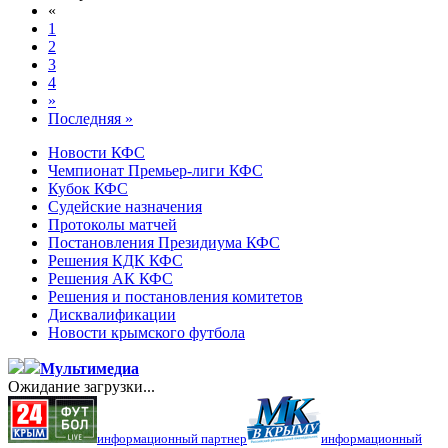
«
1
2
3
4
»
Последняя »
Новости КФС
Чемпионат Премьер-лиги КФС
Кубок КФС
Судейские назначения
Протоколы матчей
Постановления Президиума КФС
Решения КДК КФС
Решения АК КФС
Решения и постановления комитетов
Дисквалификации
Новости крымского футбола
Мультимедиа
Ожидание загрузки...
информационный партнер
информационный