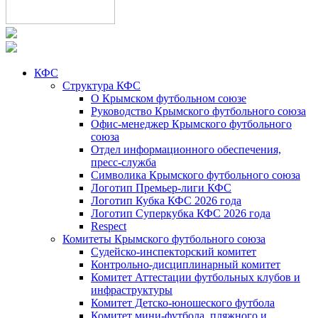
КФС
Структура КФС
О Крымском футбольном союзе
Руководство Крымского футбольного союза
Офис-менеджер Крымского футбольного
союза
Отдел информационного обеспечения,
пресс-служба
Символика Крымского футбольного союза
Логотип Премьер-лиги КФС
Логотип Кубка КФС 2026 года
Логотип Суперкубка КФС 2026 года
Respect
Комитеты Крымского футбольного союза
Судейско-инспекторский комитет
Контрольно-дисциплинарный комитет
Комитет Аттестации футбольных клубов и
инфраструктуры
Комитет Детско-юношеского футбола
Комитет мини-футбола, пляжного и