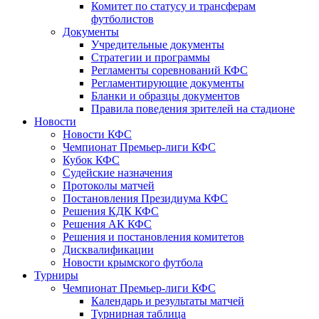
Комитет по статусу и трансферам
футболистов
Документы
Учредительные документы
Стратегии и программы
Регламенты соревнований КФС
Регламентирующие документы
Бланки и образцы документов
Правила поведения зрителей на стадионе
Новости
Новости КФС
Чемпионат Премьер-лиги КФС
Кубок КФС
Судейские назначения
Протоколы матчей
Постановления Президиума КФС
Решения КДК КФС
Решения АК КФС
Решения и постановления комитетов
Дисквалификации
Новости крымского футбола
Турниры
Чемпионат Премьер-лиги КФС
Календарь и результаты матчей
Турнирная таблица