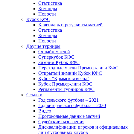
Статистика
Команды
Новости
Кубок КФС
Календарь и результаты матчей
Статистика
Команды
Новости
Другие турниры
Онлайн матчей
Суперкубок КФС
Зимний Кубок КФС
Переходные матчи Премьер-лиги КФС
Открытый зимний Кубок КФС
Кубок "Крымская весна"
Кубок Премьер-лиги КФС
Регламенты турниров КФС
Ссылки
Год сельского футбола – 2021
Год ветеранского футбола – 2020
Видео
Протокольные данные матчей
Судейские назначения
Дисквалификации игроков и официальных
лиц футбольных клубов