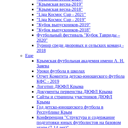
"Крымская весна-2019"
"Крымская весна-2018"
"Liga Космос Cup - 2021"
"Liga Космос Cup - 2019"
"Кубок выпускников-2019"
"Кубок выпускников-2018"
Футбольный фестиваль "Кубок Тавриды –
2020"
Турнир среди дворовых и сельских команд -
2018
Еще
Крымская футбольная академия имени А. Н.
Заяева
Уроки футбола в школах
Отчет Комитета детско-юношеского футбола
КФС - 2019
Логотип ДЮФЛ Крыма
Документы первенства ДЮФЛ Крыма
Сайты и страницы участников ДЮФЛ
Крыма
Год детско-юношеского футбола в
Республике Крым
Конференция "Структура и содержание
подготовки юных футболистов на базовом
этапе (7-14 лет)"