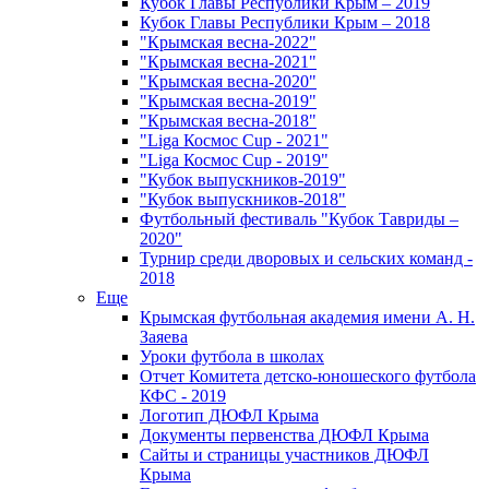
Кубок Главы Республики Крым – 2019
Кубок Главы Республики Крым – 2018
"Крымская весна-2022"
"Крымская весна-2021"
"Крымская весна-2020"
"Крымская весна-2019"
"Крымская весна-2018"
"Liga Космос Cup - 2021"
"Liga Космос Cup - 2019"
"Кубок выпускников-2019"
"Кубок выпускников-2018"
Футбольный фестиваль "Кубок Тавриды –
2020"
Турнир среди дворовых и сельских команд -
2018
Еще
Крымская футбольная академия имени А. Н.
Заяева
Уроки футбола в школах
Отчет Комитета детско-юношеского футбола
КФС - 2019
Логотип ДЮФЛ Крыма
Документы первенства ДЮФЛ Крыма
Сайты и страницы участников ДЮФЛ
Крыма