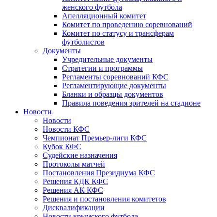
женского футбола
Апелляционный комитет
Комитет по проведению соревнований
Комитет по статусу и трансферам
футболистов
Документы
Учредительные документы
Стратегии и программы
Регламенты соревнований КФС
Регламентирующие документы
Бланки и образцы документов
Правила поведения зрителей на стадионе
Новости
Новости
Новости КФС
Чемпионат Премьер-лиги КФС
Кубок КФС
Судейские назначения
Протоколы матчей
Постановления Президиума КФС
Решения КДК КФС
Решения АК КФС
Решения и постановления комитетов
Дисквалификации
Новости крымского футбола