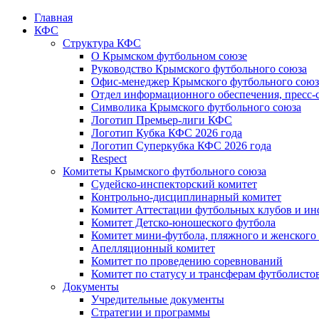
Главная
КФС
Структура КФС
О Крымском футбольном союзе
Руководство Крымского футбольного союза
Офис-менеджер Крымского футбольного союз
Отдел информационного обеспечения, пресс-
Символика Крымского футбольного союза
Логотип Премьер-лиги КФС
Логотип Кубка КФС 2026 года
Логотип Суперкубка КФС 2026 года
Respect
Комитеты Крымского футбольного союза
Судейско-инспекторский комитет
Контрольно-дисциплинарный комитет
Комитет Аттестации футбольных клубов и и
Комитет Детско-юношеского футбола
Комитет мини-футбола, пляжного и женского
Апелляционный комитет
Комитет по проведению соревнований
Комитет по статусу и трансферам футболисто
Документы
Учредительные документы
Стратегии и программы