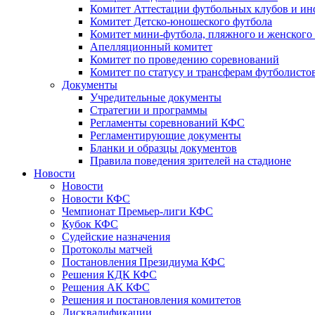
Комитет Аттестации футбольных клубов и и
Комитет Детско-юношеского футбола
Комитет мини-футбола, пляжного и женского
Апелляционный комитет
Комитет по проведению соревнований
Комитет по статусу и трансферам футболисто
Документы
Учредительные документы
Стратегии и программы
Регламенты соревнований КФС
Регламентирующие документы
Бланки и образцы документов
Правила поведения зрителей на стадионе
Новости
Новости
Новости КФС
Чемпионат Премьер-лиги КФС
Кубок КФС
Судейские назначения
Протоколы матчей
Постановления Президиума КФС
Решения КДК КФС
Решения АК КФС
Решения и постановления комитетов
Дисквалификации