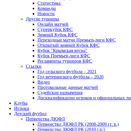
Статистика
Команды
Новости
Другие турниры
Онлайн матчей
Суперкубок КФС
Зимний Кубок КФС
Переходные матчи Премьер-лиги КФС
Открытый зимний Кубок КФС
Кубок "Крымская весна"
Кубок Премьер-лиги КФС
Регламенты турниров КФС
Ссылки
Год сельского футбола – 2021
Год ветеранского футбола – 2020
Видео
Протокольные данные матчей
Судейские назначения
Дисквалификации игроков и официальных ли
Клубы
Игроки
Детский футбол
Первенства ДЮФЛ
Первенство ДЮФЛ РК (2008-2009 гг. р.)
Первенство ДЮФЛ РК (2010 г.р.)