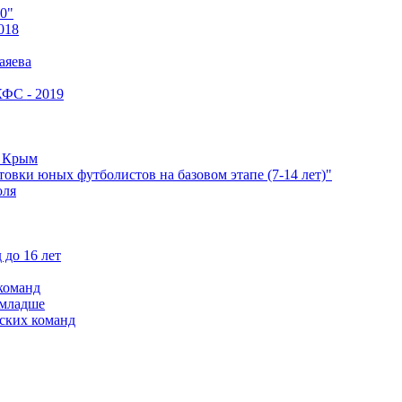
0"
018
аяева
КФС - 2019
е Крым
овки юных футболистов на базовом этапе (7-14 лет)"
оля
 до 16 лет
команд
 младше
ских команд