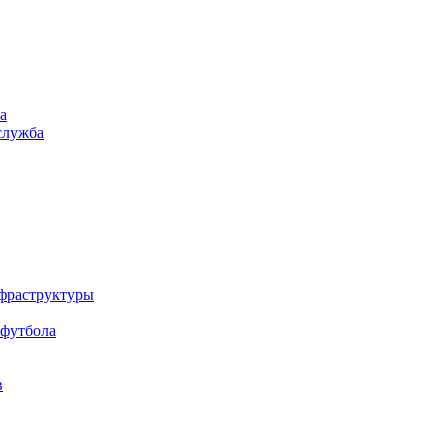
а
служба
нфраструктуры
 футбола
в