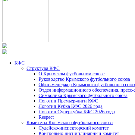
КФС
Структура КФС
О Крымском футбольном союзе
Руководство Крымского футбольного союза
Офис-менеджер Крымского футбольного союз
Отдел информационного обеспечения, пресс-
Символика Крымского футбольного союза
Логотип Премьер-лиги КФС
Логотип Кубка КФС 2026 года
Логотип Суперкубка КФС 2026 года
Respect
Комитеты Крымского футбольного союза
Судейско-инспекторский комитет
Контрольно-дисциплинарный комитет