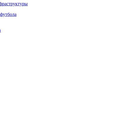
нфраструктуры
 футбола
в