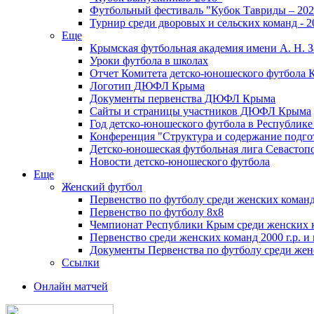
Футбольный фестиваль "Кубок Тавриды – 202
Турнир среди дворовых и сельских команд - 2
Еще
Крымская футбольная академия имени А. Н. З
Уроки футбола в школах
Отчет Комитета детско-юношеского футбола 
Логотип ДЮФЛ Крыма
Документы первенства ДЮФЛ Крыма
Сайты и страницы участников ДЮФЛ Крыма
Год детско-юношеского футбола в Республик
Конференция "Структура и содержание подгот
Детско-юношеская футбольная лига Севастоп
Новости детско-юношеского футбола
Еще
Женский футбол
Первенство по футболу среди женских команд
Первенство по футболу 8х8
Чемпионат Республики Крым среди женских 
Первенство среди женских команд 2000 г.р. и
Документы Первенства по футболу среди жен
Ссылки
Онлайн матчей