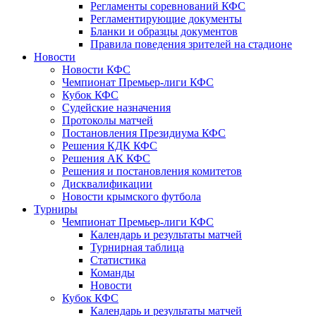
Регламенты соревнований КФС
Регламентирующие документы
Бланки и образцы документов
Правила поведения зрителей на стадионе
Новости
Новости КФС
Чемпионат Премьер-лиги КФС
Кубок КФС
Судейские назначения
Протоколы матчей
Постановления Президиума КФС
Решения КДК КФС
Решения АК КФС
Решения и постановления комитетов
Дисквалификации
Новости крымского футбола
Турниры
Чемпионат Премьер-лиги КФС
Календарь и результаты матчей
Турнирная таблица
Статистика
Команды
Новости
Кубок КФС
Календарь и результаты матчей