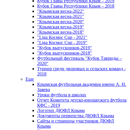
Кубок Главы Республики Крым – 2019
Кубок Главы Республики Крым – 2018
"Крымская весна-2022"
"Крымская весна-2021"
"Крымская весна-2020"
"Крымская весна-2019"
"Крымская весна-2018"
"Liga Космос Cup - 2021"
"Liga Космос Cup - 2019"
"Кубок выпускников-2019"
"Кубок выпускников-2018"
Футбольный фестиваль "Кубок Тавриды –
2020"
Турнир среди дворовых и сельских команд -
2018
Еще
Крымская футбольная академия имени А. Н.
Заяева
Уроки футбола в школах
Отчет Комитета детско-юношеского футбола
КФС - 2019
Логотип ДЮФЛ Крыма
Документы первенства ДЮФЛ Крыма
Сайты и страницы участников ДЮФЛ
Крыма