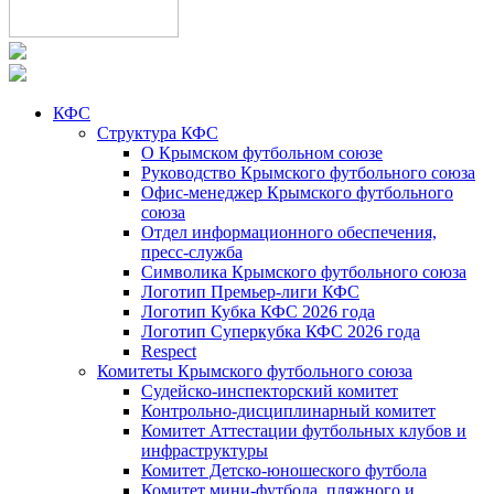
КФС
Структура КФС
О Крымском футбольном союзе
Руководство Крымского футбольного союза
Офис-менеджер Крымского футбольного
союза
Отдел информационного обеспечения,
пресс-служба
Символика Крымского футбольного союза
Логотип Премьер-лиги КФС
Логотип Кубка КФС 2026 года
Логотип Суперкубка КФС 2026 года
Respect
Комитеты Крымского футбольного союза
Судейско-инспекторский комитет
Контрольно-дисциплинарный комитет
Комитет Аттестации футбольных клубов и
инфраструктуры
Комитет Детско-юношеского футбола
Комитет мини-футбола, пляжного и