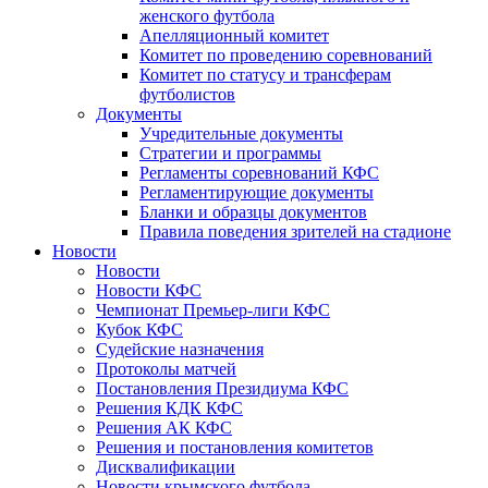
женского футбола
Апелляционный комитет
Комитет по проведению соревнований
Комитет по статусу и трансферам
футболистов
Документы
Учредительные документы
Стратегии и программы
Регламенты соревнований КФС
Регламентирующие документы
Бланки и образцы документов
Правила поведения зрителей на стадионе
Новости
Новости
Новости КФС
Чемпионат Премьер-лиги КФС
Кубок КФС
Судейские назначения
Протоколы матчей
Постановления Президиума КФС
Решения КДК КФС
Решения АК КФС
Решения и постановления комитетов
Дисквалификации
Новости крымского футбола