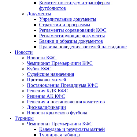
Комитет по статусу и трансферам
футболистов
Документы
Учредительные документы
Стратегии и программы
Регламенты соревнований КФС
Регламентирующие документы
Бланки и образцы документов
Правила поведения зрителей на стадионе
Новости
Новости КФС
Чемпионат Премьер-лиги КФС
Кубок КФС
Судейские назначения
Протоколы матчей
Постановления Президиума КФС
Решения КДК КФС
Решения АК КФС
Решения и постановления комитетов
Дисквалификации
Новости крымского футбола
Турниры
Чемпионат Премьер-лиги КФС
Календарь и результаты матчей
Турнирная таблица