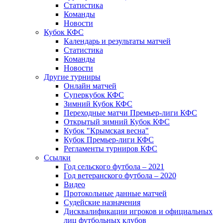
Статистика
Команды
Новости
Кубок КФС
Календарь и результаты матчей
Статистика
Команды
Новости
Другие турниры
Онлайн матчей
Суперкубок КФС
Зимний Кубок КФС
Переходные матчи Премьер-лиги КФС
Открытый зимний Кубок КФС
Кубок "Крымская весна"
Кубок Премьер-лиги КФС
Регламенты турниров КФС
Ссылки
Год сельского футбола – 2021
Год ветеранского футбола – 2020
Видео
Протокольные данные матчей
Судейские назначения
Дисквалификации игроков и официальных
лиц футбольных клубов