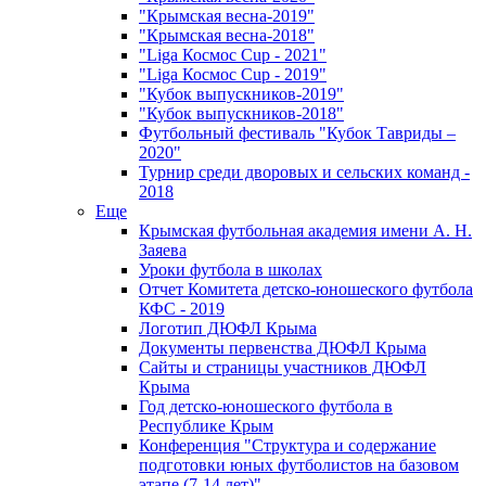
"Крымская весна-2019"
"Крымская весна-2018"
"Liga Космос Cup - 2021"
"Liga Космос Cup - 2019"
"Кубок выпускников-2019"
"Кубок выпускников-2018"
Футбольный фестиваль "Кубок Тавриды –
2020"
Турнир среди дворовых и сельских команд -
2018
Еще
Крымская футбольная академия имени А. Н.
Заяева
Уроки футбола в школах
Отчет Комитета детско-юношеского футбола
КФС - 2019
Логотип ДЮФЛ Крыма
Документы первенства ДЮФЛ Крыма
Сайты и страницы участников ДЮФЛ
Крыма
Год детско-юношеского футбола в
Республике Крым
Конференция "Структура и содержание
подготовки юных футболистов на базовом
этапе (7-14 лет)"