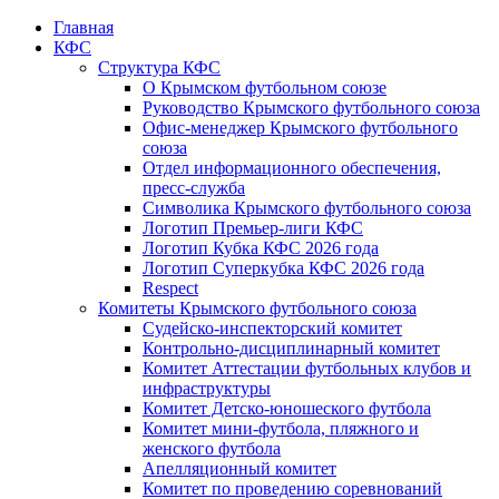
Главная
КФС
Структура КФС
О Крымском футбольном союзе
Руководство Крымского футбольного союза
Офис-менеджер Крымского футбольного
союза
Отдел информационного обеспечения,
пресс-служба
Символика Крымского футбольного союза
Логотип Премьер-лиги КФС
Логотип Кубка КФС 2026 года
Логотип Суперкубка КФС 2026 года
Respect
Комитеты Крымского футбольного союза
Судейско-инспекторский комитет
Контрольно-дисциплинарный комитет
Комитет Аттестации футбольных клубов и
инфраструктуры
Комитет Детско-юношеского футбола
Комитет мини-футбола, пляжного и
женского футбола
Апелляционный комитет
Комитет по проведению соревнований