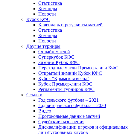
Статистика
Команды
Новости
Кубок КФС
Календарь и результаты матчей
Статистика
Команды
Новости
Другие турниры
Онлайн матчей
Суперкубок КФС
Зимний Кубок КФС
Переходные матчи Премьер-лиги КФС
Открытый зимний Кубок КФС
Кубок "Крымская весна"
Кубок Премьер-лиги КФС
Регламенты турниров КФС
Ссылки
Год сельского футбола – 2021
Год ветеранского футбола – 2020
Видео
Протокольные данные матчей
Судейские назначения
Дисквалификации игроков и официальных
лиц футбольных клубов