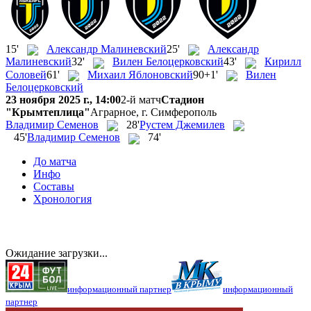
15'
Александр Малиневский
25'
Александр
Малиневский
32'
Вилен Белоцерковский
43'
Кирилл
Соловей
61'
Михаил Яблоновский
90+1'
Вилен
Белоцерковский
23 ноября 2025 г., 14:00
2-й матч
Стадион
"Крымтеплица"
Аграрное, г. Симферополь
Владимир Семенов
28'
Рустем Джемилев
45'
Владимир Семенов
74'
До матча
Инфо
Составы
Хронология
Ожидание загрузки...
информационный партнер
информационный
партнер