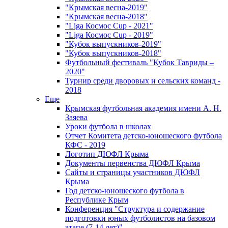
"Крымская весна-2019"
"Крымская весна-2018"
"Liga Космос Cup - 2021"
"Liga Космос Cup - 2019"
"Кубок выпускников-2019"
"Кубок выпускников-2018"
Футбольный фестиваль "Кубок Тавриды –
2020"
Турнир среди дворовых и сельских команд -
2018
Еще
Крымская футбольная академия имени А. Н.
Заяева
Уроки футбола в школах
Отчет Комитета детско-юношеского футбола
КФС - 2019
Логотип ДЮФЛ Крыма
Документы первенства ДЮФЛ Крыма
Сайты и страницы участников ДЮФЛ
Крыма
Год детско-юношеского футбола в
Республике Крым
Конференция "Структура и содержание
подготовки юных футболистов на базовом
этапе (7-14 лет)"