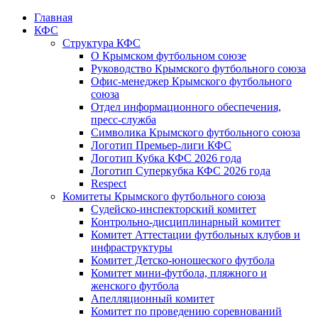
Главная
КФС
Структура КФС
О Крымском футбольном союзе
Руководство Крымского футбольного союза
Офис-менеджер Крымского футбольного
союза
Отдел информационного обеспечения,
пресс-служба
Символика Крымского футбольного союза
Логотип Премьер-лиги КФС
Логотип Кубка КФС 2026 года
Логотип Суперкубка КФС 2026 года
Respect
Комитеты Крымского футбольного союза
Судейско-инспекторский комитет
Контрольно-дисциплинарный комитет
Комитет Аттестации футбольных клубов и
инфраструктуры
Комитет Детско-юношеского футбола
Комитет мини-футбола, пляжного и
женского футбола
Апелляционный комитет
Комитет по проведению соревнований