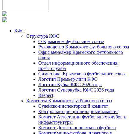
КФС
Структура КФС
О Крымском футбольном союзе
Руководство Крымского футбольного союза
Офис-менеджер Крымского футбольного
союза
Отдел информационного обеспечения,
пресс-служба
Символика Крымского футбольного союза
Логотип Премьер-лиги КФС
Логотип Кубка КФС 2026 года
Логотип Суперкубка КФС 2026 года
Respect
Комитеты Крымского футбольного союза
Судейско-инспекторский комитет
Контрольно-дисциплинарный комитет
Комитет Аттестации футбольных клубов и
инфраструктуры
Комитет Детско-юношеского футбола
Комитет мини-футбола, пляжного и