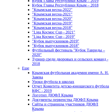
Кубок Главы Республики Крым – 2019
Кубок Главы Республики Крым – 2018
"Крымская весна-2022"
"Крымская весна-2021"
"Крымская весна-2020"
"Крымская весна-2019"
"Крымская весна-2018"
"Liga Космос Cup - 2021"
"Liga Космос Cup - 2019"
"Кубок выпускников-2019"
"Кубок выпускников-2018"
Футбольный фестиваль "Кубок Тавриды –
2020"
Турнир среди дворовых и сельских команд -
2018
Еще
Крымская футбольная академия имени А. Н.
Заяева
Уроки футбола в школах
Отчет Комитета детско-юношеского футбола
КФС - 2019
Логотип ДЮФЛ Крыма
Документы первенства ДЮФЛ Крыма
Сайты и страницы участников ДЮФЛ
Крыма