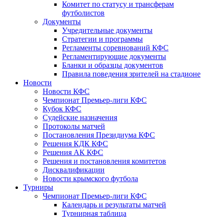
Комитет по статусу и трансферам
футболистов
Документы
Учредительные документы
Стратегии и программы
Регламенты соревнований КФС
Регламентирующие документы
Бланки и образцы документов
Правила поведения зрителей на стадионе
Новости
Новости КФС
Чемпионат Премьер-лиги КФС
Кубок КФС
Судейские назначения
Протоколы матчей
Постановления Президиума КФС
Решения КДК КФС
Решения АК КФС
Решения и постановления комитетов
Дисквалификации
Новости крымского футбола
Турниры
Чемпионат Премьер-лиги КФС
Календарь и результаты матчей
Турнирная таблица