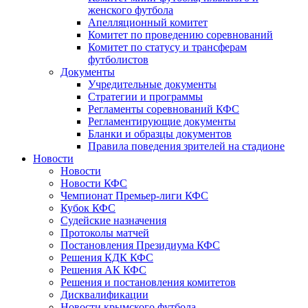
женского футбола
Апелляционный комитет
Комитет по проведению соревнований
Комитет по статусу и трансферам
футболистов
Документы
Учредительные документы
Стратегии и программы
Регламенты соревнований КФС
Регламентирующие документы
Бланки и образцы документов
Правила поведения зрителей на стадионе
Новости
Новости
Новости КФС
Чемпионат Премьер-лиги КФС
Кубок КФС
Судейские назначения
Протоколы матчей
Постановления Президиума КФС
Решения КДК КФС
Решения АК КФС
Решения и постановления комитетов
Дисквалификации
Новости крымского футбола