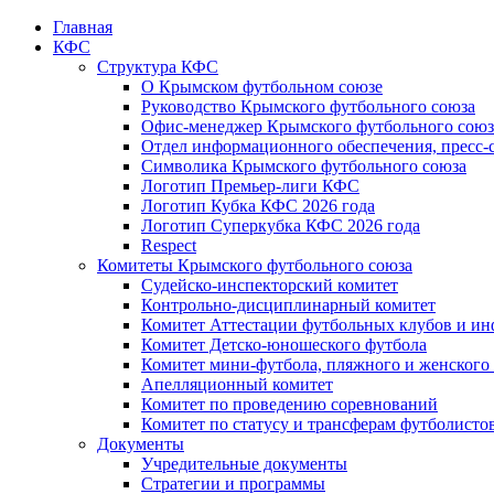
Главная
КФС
Структура КФС
О Крымском футбольном союзе
Руководство Крымского футбольного союза
Офис-менеджер Крымского футбольного союз
Отдел информационного обеспечения, пресс-
Символика Крымского футбольного союза
Логотип Премьер-лиги КФС
Логотип Кубка КФС 2026 года
Логотип Суперкубка КФС 2026 года
Respect
Комитеты Крымского футбольного союза
Судейско-инспекторский комитет
Контрольно-дисциплинарный комитет
Комитет Аттестации футбольных клубов и и
Комитет Детско-юношеского футбола
Комитет мини-футбола, пляжного и женского
Апелляционный комитет
Комитет по проведению соревнований
Комитет по статусу и трансферам футболисто
Документы
Учредительные документы
Стратегии и программы