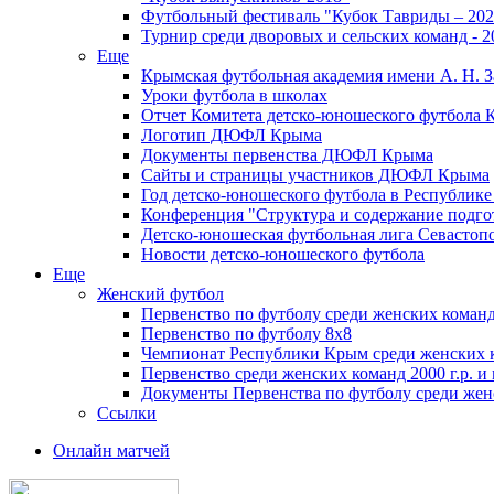
Футбольный фестиваль "Кубок Тавриды – 202
Турнир среди дворовых и сельских команд - 2
Еще
Крымская футбольная академия имени А. Н. З
Уроки футбола в школах
Отчет Комитета детско-юношеского футбола 
Логотип ДЮФЛ Крыма
Документы первенства ДЮФЛ Крыма
Сайты и страницы участников ДЮФЛ Крыма
Год детско-юношеского футбола в Республик
Конференция "Структура и содержание подгот
Детско-юношеская футбольная лига Севастоп
Новости детско-юношеского футбола
Еще
Женский футбол
Первенство по футболу среди женских команд
Первенство по футболу 8х8
Чемпионат Республики Крым среди женских 
Первенство среди женских команд 2000 г.р. и
Документы Первенства по футболу среди жен
Ссылки
Онлайн матчей