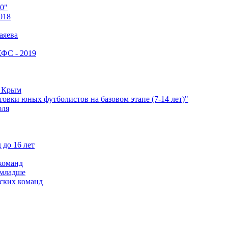
0"
018
аяева
КФС - 2019
е Крым
овки юных футболистов на базовом этапе (7-14 лет)"
оля
 до 16 лет
команд
 младше
ских команд