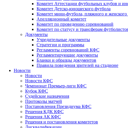
Комитет Аттестации футбольных клубов и и
Комитет Детско-юношеского футбола
Комитет мини-футбола, пляжного и женского
Апелляционный комитет
Комитет по проведению соревнований
Комитет по статусу и трансферам футболисто
Документы
Учредительные документы
Стратегии и программы
Регламенты соревнований КФС
Регламентирующие документы
Бланки и образцы документов
Правила поведения зрителей на стадионе
Новости
Новости
Новости КФС
Чемпионат Премьер-лиги КФС
Кубок КФС
Судейские назначения
Протоколы матчей
Постановления Президиума КФС
Решения КДК КФС
Решения АК КФС
Решения и постановления комитетов
Дисквалификации