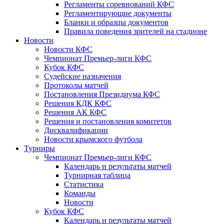
Регламенты соревнований КФС
Регламентирующие документы
Бланки и образцы документов
Правила поведения зрителей на стадионе
Новости
Новости КФС
Чемпионат Премьер-лиги КФС
Кубок КФС
Судейские назначения
Протоколы матчей
Постановления Президиума КФС
Решения КДК КФС
Решения АК КФС
Решения и постановления комитетов
Дисквалификации
Новости крымского футбола
Турниры
Чемпионат Премьер-лиги КФС
Календарь и результаты матчей
Турнирная таблица
Статистика
Команды
Новости
Кубок КФС
Календарь и результаты матчей