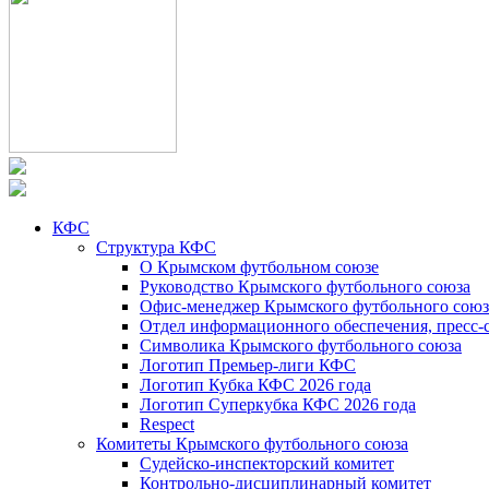
КФС
Структура КФС
О Крымском футбольном союзе
Руководство Крымского футбольного союза
Офис-менеджер Крымского футбольного союз
Отдел информационного обеспечения, пресс-
Символика Крымского футбольного союза
Логотип Премьер-лиги КФС
Логотип Кубка КФС 2026 года
Логотип Суперкубка КФС 2026 года
Respect
Комитеты Крымского футбольного союза
Судейско-инспекторский комитет
Контрольно-дисциплинарный комитет