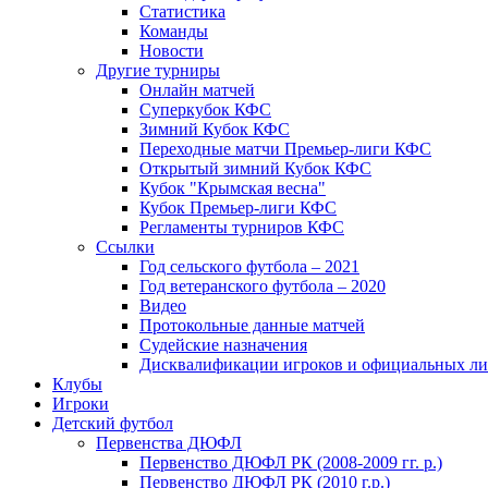
Статистика
Команды
Новости
Другие турниры
Онлайн матчей
Суперкубок КФС
Зимний Кубок КФС
Переходные матчи Премьер-лиги КФС
Открытый зимний Кубок КФС
Кубок "Крымская весна"
Кубок Премьер-лиги КФС
Регламенты турниров КФС
Ссылки
Год сельского футбола – 2021
Год ветеранского футбола – 2020
Видео
Протокольные данные матчей
Судейские назначения
Дисквалификации игроков и официальных ли
Клубы
Игроки
Детский футбол
Первенства ДЮФЛ
Первенство ДЮФЛ РК (2008-2009 гг. р.)
Первенство ДЮФЛ РК (2010 г.р.)