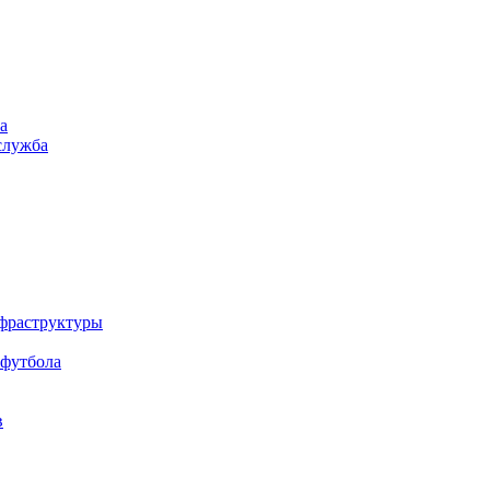
а
служба
нфраструктуры
 футбола
в