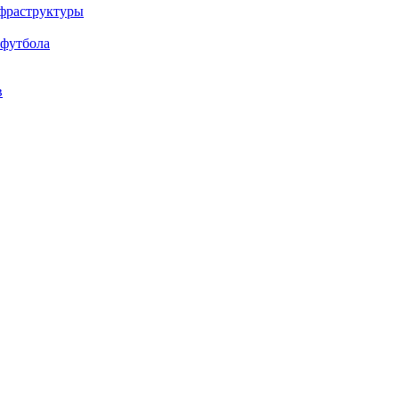
нфраструктуры
 футбола
в