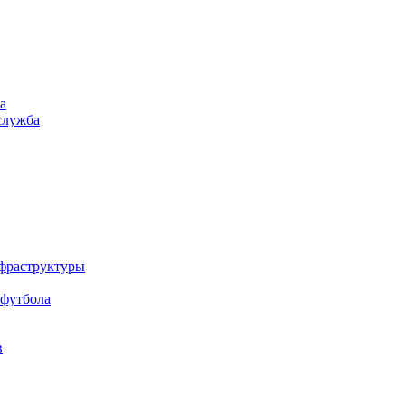
а
служба
нфраструктуры
 футбола
в