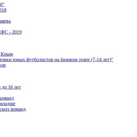
0"
018
аяева
КФС - 2019
е Крым
овки юных футболистов на базовом этапе (7-14 лет)"
оля
 до 16 лет
команд
 младше
ских команд