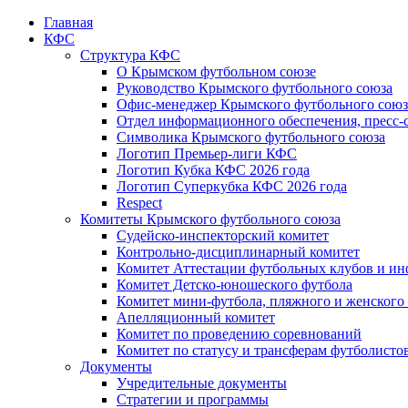
Главная
КФС
Структура КФС
О Крымском футбольном союзе
Руководство Крымского футбольного союза
Офис-менеджер Крымского футбольного союз
Отдел информационного обеспечения, пресс-
Символика Крымского футбольного союза
Логотип Премьер-лиги КФС
Логотип Кубка КФС 2026 года
Логотип Суперкубка КФС 2026 года
Respect
Комитеты Крымского футбольного союза
Судейско-инспекторский комитет
Контрольно-дисциплинарный комитет
Комитет Аттестации футбольных клубов и и
Комитет Детско-юношеского футбола
Комитет мини-футбола, пляжного и женского
Апелляционный комитет
Комитет по проведению соревнований
Комитет по статусу и трансферам футболисто
Документы
Учредительные документы
Стратегии и программы