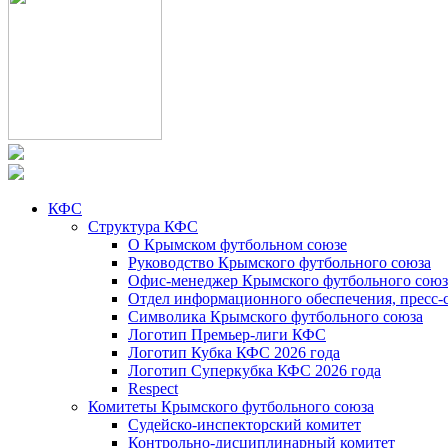
КФС
Структура КФС
О Крымском футбольном союзе
Руководство Крымского футбольного союза
Офис-менеджер Крымского футбольного союз
Отдел информационного обеспечения, пресс-
Символика Крымского футбольного союза
Логотип Премьер-лиги КФС
Логотип Кубка КФС 2026 года
Логотип Суперкубка КФС 2026 года
Respect
Комитеты Крымского футбольного союза
Судейско-инспекторский комитет
Контрольно-дисциплинарный комитет