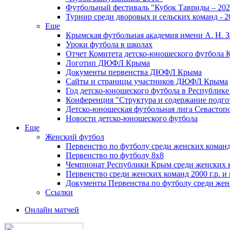
Футбольный фестиваль "Кубок Тавриды – 202
Турнир среди дворовых и сельских команд - 2
Еще
Крымская футбольная академия имени А. Н. З
Уроки футбола в школах
Отчет Комитета детско-юношеского футбола 
Логотип ДЮФЛ Крыма
Документы первенства ДЮФЛ Крыма
Сайты и страницы участников ДЮФЛ Крыма
Год детско-юношеского футбола в Республик
Конференция "Структура и содержание подгот
Детско-юношеская футбольная лига Севастоп
Новости детско-юношеского футбола
Еще
Женский футбол
Первенство по футболу среди женских команд
Первенство по футболу 8х8
Чемпионат Республики Крым среди женских 
Первенство среди женских команд 2000 г.р. и
Документы Первенства по футболу среди жен
Ссылки
Онлайн матчей