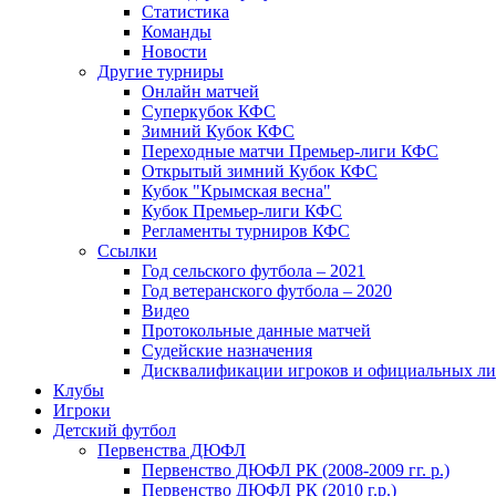
Статистика
Команды
Новости
Другие турниры
Онлайн матчей
Суперкубок КФС
Зимний Кубок КФС
Переходные матчи Премьер-лиги КФС
Открытый зимний Кубок КФС
Кубок "Крымская весна"
Кубок Премьер-лиги КФС
Регламенты турниров КФС
Ссылки
Год сельского футбола – 2021
Год ветеранского футбола – 2020
Видео
Протокольные данные матчей
Судейские назначения
Дисквалификации игроков и официальных ли
Клубы
Игроки
Детский футбол
Первенства ДЮФЛ
Первенство ДЮФЛ РК (2008-2009 гг. р.)
Первенство ДЮФЛ РК (2010 г.р.)