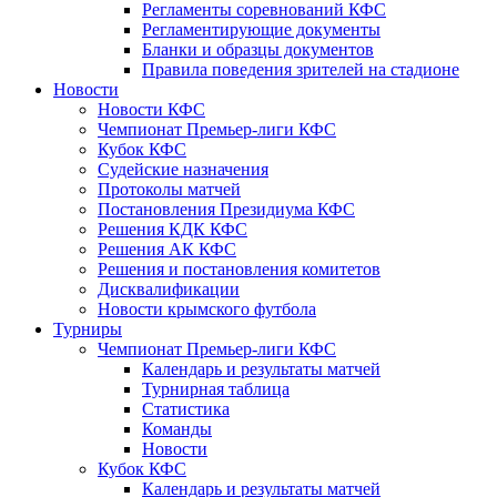
Регламенты соревнований КФС
Регламентирующие документы
Бланки и образцы документов
Правила поведения зрителей на стадионе
Новости
Новости КФС
Чемпионат Премьер-лиги КФС
Кубок КФС
Судейские назначения
Протоколы матчей
Постановления Президиума КФС
Решения КДК КФС
Решения АК КФС
Решения и постановления комитетов
Дисквалификации
Новости крымского футбола
Турниры
Чемпионат Премьер-лиги КФС
Календарь и результаты матчей
Турнирная таблица
Статистика
Команды
Новости
Кубок КФС
Календарь и результаты матчей