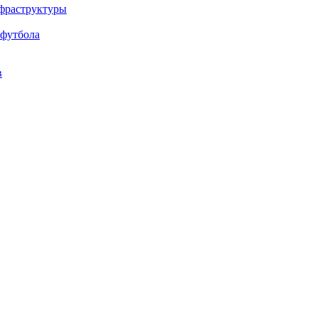
нфраструктуры
 футбола
в