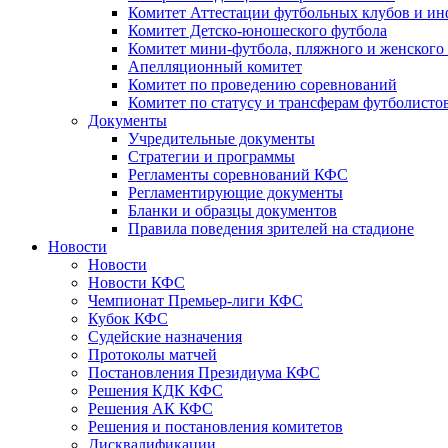
Комитет Аттестации футбольных клубов и и
Комитет Детско-юношеского футбола
Комитет мини-футбола, пляжного и женского
Апелляционный комитет
Комитет по проведению соревнований
Комитет по статусу и трансферам футболисто
Документы
Учредительные документы
Стратегии и программы
Регламенты соревнований КФС
Регламентирующие документы
Бланки и образцы документов
Правила поведения зрителей на стадионе
Новости
Новости
Новости КФС
Чемпионат Премьер-лиги КФС
Кубок КФС
Судейские назначения
Протоколы матчей
Постановления Президиума КФС
Решения КДК КФС
Решения АК КФС
Решения и постановления комитетов
Дисквалификации