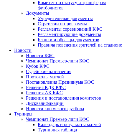
Комитет по статусу и трансферам
футболистов
Документы
Учредительные документы
Стратегии и программы
Регламенты соревнований КФС
Регламентирующие документы
Бланки и образцы документов
Правила поведения зрителей на стадионе
Новости
Новости КФС
Чемпионат Премьер-лиги КФС
Кубок КФС
Судейские назначения
Протоколы матчей
Постановления Президиума КФС
Решения КДК КФС
Решения АК КФС
Решения и постановления комитетов
Дисквалификации
Новости крымского футбола
Турниры
Чемпионат Премьер-лиги КФС
Календарь и результаты матчей
Турнирная таблица