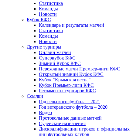
Статистика
Команды
Новости
Кубок КФС
Календарь и результаты матчей
Статистика
Команды
Новости
Другие турниры
Онлайн матчей
Суперкубок КФС
Зимний Кубок КФС
Переходные матчи Премьер-лиги КФС
Открытый зимний Кубок КФС
Кубок "Крымская весна"
Кубок Премьер-лиги КФС
Регламенты турниров КФС
Ссылки
Год сельского футбола – 2021
Год ветеранского футбола – 2020
Видео
Протокольные данные матчей
Судейские назначения
Дисквалификации игроков и официальных
лиц футбольных клубов