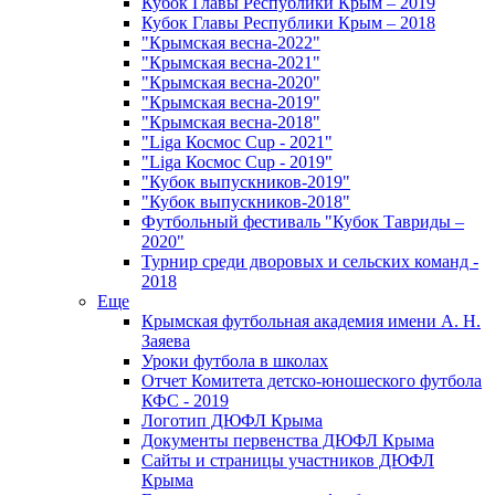
Кубок Главы Республики Крым – 2019
Кубок Главы Республики Крым – 2018
"Крымская весна-2022"
"Крымская весна-2021"
"Крымская весна-2020"
"Крымская весна-2019"
"Крымская весна-2018"
"Liga Космос Cup - 2021"
"Liga Космос Cup - 2019"
"Кубок выпускников-2019"
"Кубок выпускников-2018"
Футбольный фестиваль "Кубок Тавриды –
2020"
Турнир среди дворовых и сельских команд -
2018
Еще
Крымская футбольная академия имени А. Н.
Заяева
Уроки футбола в школах
Отчет Комитета детско-юношеского футбола
КФС - 2019
Логотип ДЮФЛ Крыма
Документы первенства ДЮФЛ Крыма
Сайты и страницы участников ДЮФЛ
Крыма