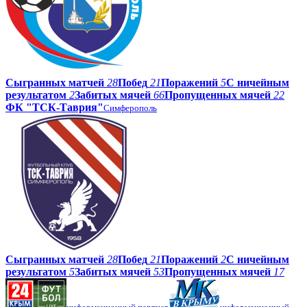
Сыгранных матчей
28
Побед
21
Поражений
5
С ничейным
результатом
2
Забитых мячей
66
Пропущенных мячей
22
ФК "ТСК-Таврия"
Симферополь
Сыгранных матчей
28
Побед
21
Поражений
2
С ничейным
результатом
5
Забитых мячей
53
Пропущенных мячей
17