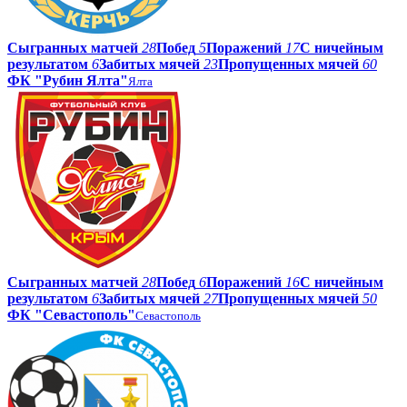
Сыгранных матчей
28
Побед
5
Поражений
17
С ничейным
результатом
6
Забитых мячей
23
Пропущенных мячей
60
ФК "Рубин Ялта"
Ялта
Сыгранных матчей
28
Побед
6
Поражений
16
С ничейным
результатом
6
Забитых мячей
27
Пропущенных мячей
50
ФК "Севастополь"
Севастополь