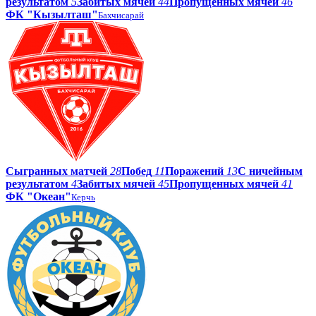
результатом
5
Забитых мячей
44
Пропущенных мячей
46
ФК "Кызылташ"
Бахчисарай
Сыгранных матчей
28
Побед
11
Поражений
13
С ничейным
результатом
4
Забитых мячей
45
Пропущенных мячей
41
ФК "Океан"
Керчь