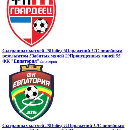
Сыгранных матчей
28
Побед
6
Поражений
17
С ничейным
результатом
5
Забитых мячей
29
Пропущенных мячей
55
ФК "Евпатория"
Евпатория
Сыгранных матчей
28
Побед
11
Поражений
12
С ничейным