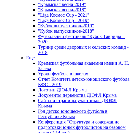
"Крымская весна-2019"
"Крымская весна-2018"
"Liga Космос Cup - 2021"
"Liga Космос Cup - 2019"
"Кубок выпускников-2019"
"Кубок выпускников-2018"
Футбольный фестиваль "Кубок Тавриды –
2020"
Турнир среди дворовых и сельских команд -
2018
Еще
Крымская футбольная академия имени А. Н.
Заяева
Уроки футбола в школах
Отчет Комитета детско-юношеского футбола
КФС - 2019
Логотип ДЮФЛ Крыма
Документы первенства ДЮФЛ Крыма
Сайты и страницы участников ДЮФЛ
Крыма
Год детско-юношеского футбола в
Республике Крым
Конференция "Структура и содержание
подготовки юных футболистов на базовом
этапе (7-14 лет)"