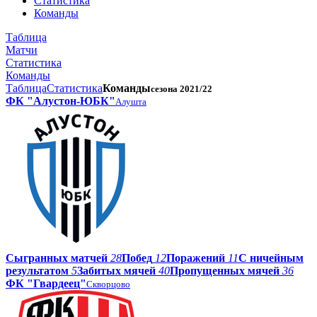
Статистика
Команды
Таблица
Матчи
Статистика
Команды
Таблица
Статистика
Команды
сезона 2021/22
ФК "Алустон-ЮБК"
Алушта
Сыгранных матчей
28
Побед
12
Поражений
11
С ничейным
результатом
5
Забитых мячей
40
Пропущенных мячей
36
ФК "Гвардеец"
Скворцово