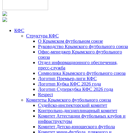
КФС
Структура КФС
О Крымском футбольном союзе
Руководство Крымского футбольного союза
Офис-менеджер Крымского футбольного
союза
Отдел информационного обеспечения,
пресс-служба
Символика Крымского футбольного союза
Логотип Премьер-лиги КФС
Логотип Кубка КФС 2026 года
Логотип Суперкубка КФС 2026 года
Respect
Комитеты Крымского футбольного союза
Судейско-инспекторский комитет
Контрольно-дисциплинарный комитет
Комитет Аттестации футбольных клубов и
инфраструктуры
Комитет Детско-юношеского футбола
Комитет мини-футбола, пляжного и