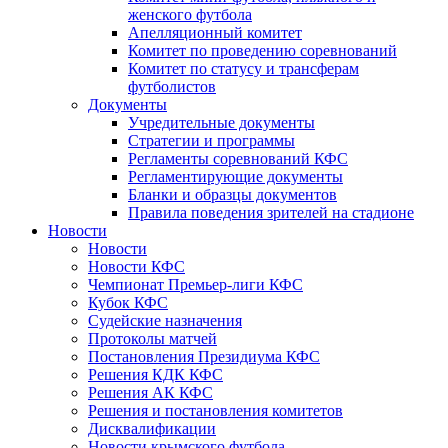
женского футбола
Апелляционный комитет
Комитет по проведению соревнований
Комитет по статусу и трансферам
футболистов
Документы
Учредительные документы
Стратегии и программы
Регламенты соревнований КФС
Регламентирующие документы
Бланки и образцы документов
Правила поведения зрителей на стадионе
Новости
Новости
Новости КФС
Чемпионат Премьер-лиги КФС
Кубок КФС
Судейские назначения
Протоколы матчей
Постановления Президиума КФС
Решения КДК КФС
Решения АК КФС
Решения и постановления комитетов
Дисквалификации
Новости крымского футбола