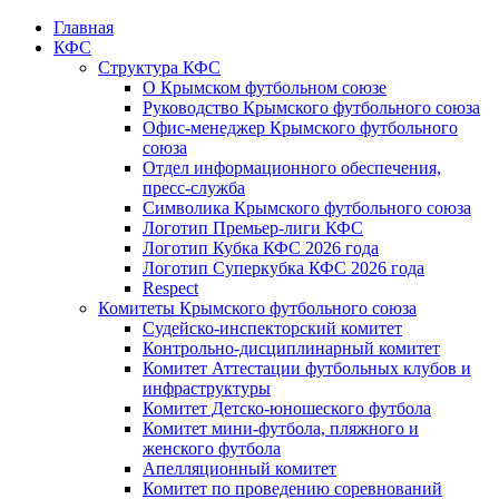
Главная
КФС
Структура КФС
О Крымском футбольном союзе
Руководство Крымского футбольного союза
Офис-менеджер Крымского футбольного
союза
Отдел информационного обеспечения,
пресс-служба
Символика Крымского футбольного союза
Логотип Премьер-лиги КФС
Логотип Кубка КФС 2026 года
Логотип Суперкубка КФС 2026 года
Respect
Комитеты Крымского футбольного союза
Судейско-инспекторский комитет
Контрольно-дисциплинарный комитет
Комитет Аттестации футбольных клубов и
инфраструктуры
Комитет Детско-юношеского футбола
Комитет мини-футбола, пляжного и
женского футбола
Апелляционный комитет
Комитет по проведению соревнований