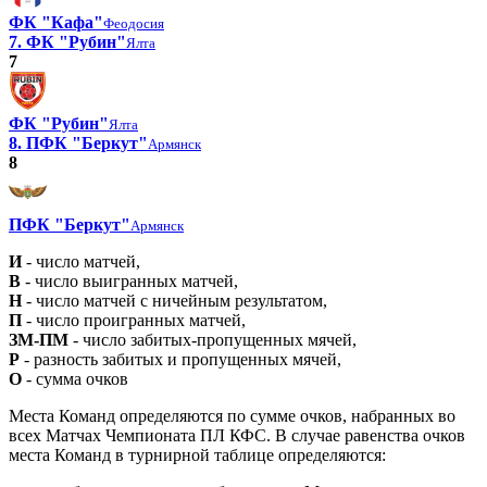
ФК "Кафа"
Феодосия
7. ФК "Рубин"
Ялта
7
ФК "Рубин"
Ялта
8. ПФК "Беркут"
Армянск
8
ПФК "Беркут"
Армянск
И
- число матчей,
В
- число выигранных матчей,
Н
- число матчей с ничейным результатом,
П
- число проигранных матчей,
ЗМ-ПМ
- число забитых-пропущенных мячей,
Р
- разность забитых и пропущенных мячей,
О
- сумма очков
Места Команд определяются по сумме очков, набранных во
всех Матчах Чемпионата ПЛ КФС. В случае равенства очков
места Команд в турнирной таблице определяются: