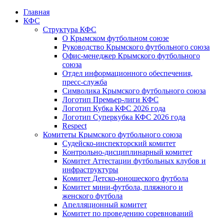
Главная
КФС
Структура КФС
О Крымском футбольном союзе
Руководство Крымского футбольного союза
Офис-менеджер Крымского футбольного
союза
Отдел информационного обеспечения,
пресс-служба
Символика Крымского футбольного союза
Логотип Премьер-лиги КФС
Логотип Кубка КФС 2026 года
Логотип Суперкубка КФС 2026 года
Respect
Комитеты Крымского футбольного союза
Судейско-инспекторский комитет
Контрольно-дисциплинарный комитет
Комитет Аттестации футбольных клубов и
инфраструктуры
Комитет Детско-юношеского футбола
Комитет мини-футбола, пляжного и
женского футбола
Апелляционный комитет
Комитет по проведению соревнований