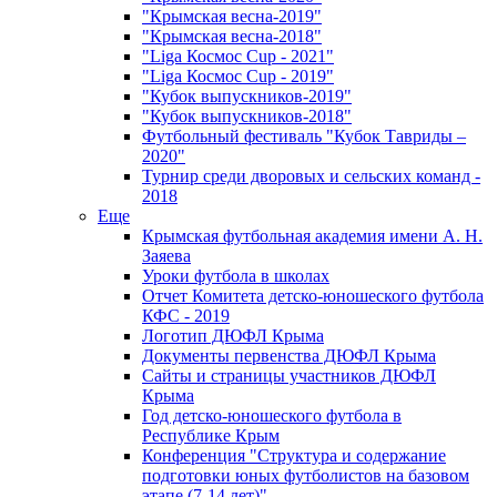
"Крымская весна-2019"
"Крымская весна-2018"
"Liga Космос Cup - 2021"
"Liga Космос Cup - 2019"
"Кубок выпускников-2019"
"Кубок выпускников-2018"
Футбольный фестиваль "Кубок Тавриды –
2020"
Турнир среди дворовых и сельских команд -
2018
Еще
Крымская футбольная академия имени А. Н.
Заяева
Уроки футбола в школах
Отчет Комитета детско-юношеского футбола
КФС - 2019
Логотип ДЮФЛ Крыма
Документы первенства ДЮФЛ Крыма
Сайты и страницы участников ДЮФЛ
Крыма
Год детско-юношеского футбола в
Республике Крым
Конференция "Структура и содержание
подготовки юных футболистов на базовом
этапе (7-14 лет)"