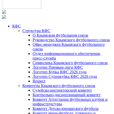
КФС
Структура КФС
О Крымском футбольном союзе
Руководство Крымского футбольного союза
Офис-менеджер Крымского футбольного
союза
Отдел информационного обеспечения,
пресс-служба
Символика Крымского футбольного союза
Логотип Премьер-лиги КФС
Логотип Кубка КФС 2026 года
Логотип Суперкубка КФС 2026 года
Respect
Комитеты Крымского футбольного союза
Судейско-инспекторский комитет
Контрольно-дисциплинарный комитет
Комитет Аттестации футбольных клубов и
инфраструктуры
Комитет Детско-юношеского футбола
Комитет мини-футбола, пляжного и