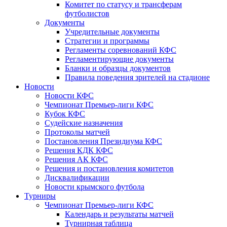
Комитет по статусу и трансферам
футболистов
Документы
Учредительные документы
Стратегии и программы
Регламенты соревнований КФС
Регламентирующие документы
Бланки и образцы документов
Правила поведения зрителей на стадионе
Новости
Новости КФС
Чемпионат Премьер-лиги КФС
Кубок КФС
Судейские назначения
Протоколы матчей
Постановления Президиума КФС
Решения КДК КФС
Решения АК КФС
Решения и постановления комитетов
Дисквалификации
Новости крымского футбола
Турниры
Чемпионат Премьер-лиги КФС
Календарь и результаты матчей
Турнирная таблица