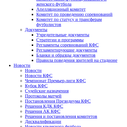
женского футбола
Апелляционный комитет
Комитет по проведению соревнований
Комитет по статусу и трансферам
футболистов
Документы
Учредительные документы
Стратегии и программы
Регламенты соревнований КФС
Регламентирующие документы
Бланки и образцы документов
Правила поведения зрителей на стадионе
Новости
Новости
Новости КФС
Чемпионат Премьер-лиги КФС
Кубок КФС
Судейские назначения
Протоколы матчей
Постановления Президиума КФС
Решения КДК КФС
Решения АК КФС
Решения и постановления комитетов
Дисквалификации
Новости крымского футбола