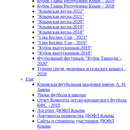
Кубок Главы Республики Крым – 2019
Кубок Главы Республики Крым – 2018
"Крымская весна-2022"
"Крымская весна-2021"
"Крымская весна-2020"
"Крымская весна-2019"
"Крымская весна-2018"
"Liga Космос Cup - 2021"
"Liga Космос Cup - 2019"
"Кубок выпускников-2019"
"Кубок выпускников-2018"
Футбольный фестиваль "Кубок Тавриды –
2020"
Турнир среди дворовых и сельских команд -
2018
Еще
Крымская футбольная академия имени А. Н.
Заяева
Уроки футбола в школах
Отчет Комитета детско-юношеского футбола
КФС - 2019
Логотип ДЮФЛ Крыма
Документы первенства ДЮФЛ Крыма
Сайты и страницы участников ДЮФЛ
Крыма