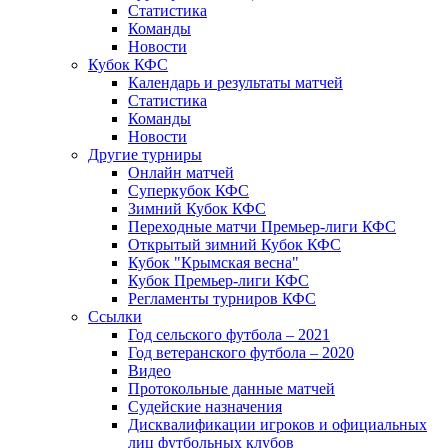
Статистика
Команды
Новости
Кубок КФС
Календарь и результаты матчей
Статистика
Команды
Новости
Другие турниры
Онлайн матчей
Суперкубок КФС
Зимний Кубок КФС
Переходные матчи Премьер-лиги КФС
Открытый зимний Кубок КФС
Кубок "Крымская весна"
Кубок Премьер-лиги КФС
Регламенты турниров КФС
Ссылки
Год сельского футбола – 2021
Год ветеранского футбола – 2020
Видео
Протокольные данные матчей
Судейские назначения
Дисквалификации игроков и официальных
лиц футбольных клубов