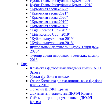
Кубок Главы Республики Крым – 2019
Кубок Главы Республики Крым – 2018
"Крымская весна-2022"
"Крымская весна-2021"
"Крымская весна-2020"
"Крымская весна-2019"
"Крымская весна-2018"
"Liga Космос Cup - 2021"
"Liga Космос Cup - 2019"
"Кубок выпускников-2019"
"Кубок выпускников-2018"
Футбольный фестиваль "Кубок Тавриды –
2020"
Турнир среди дворовых и сельских команд -
2018
Еще
Крымская футбольная академия имени А. Н.
Заяева
Уроки футбола в школах
Отчет Комитета детско-юношеского футбола
КФС - 2019
Логотип ДЮФЛ Крыма
Документы первенства ДЮФЛ Крыма
Сайты и страницы участников ДЮФЛ
Крыма