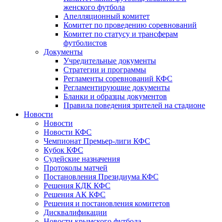
женского футбола
Апелляционный комитет
Комитет по проведению соревнований
Комитет по статусу и трансферам
футболистов
Документы
Учредительные документы
Стратегии и программы
Регламенты соревнований КФС
Регламентирующие документы
Бланки и образцы документов
Правила поведения зрителей на стадионе
Новости
Новости
Новости КФС
Чемпионат Премьер-лиги КФС
Кубок КФС
Судейские назначения
Протоколы матчей
Постановления Президиума КФС
Решения КДК КФС
Решения АК КФС
Решения и постановления комитетов
Дисквалификации
Новости крымского футбола