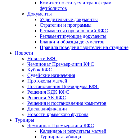
Комитет по статусу и трансферам
футболистов
Документы
Учредительные документы
Стратегии и программы
Регламенты соревнований КФС
Регламентирующие документы
Бланки и образцы документов
Правила поведения зрителей на стадионе
Новости
Новости КФС
Чемпионат Премьер-лиги КФС
Кубок КФС
Судейские назначения
Протоколы матчей
Постановления Президиума КФС
Решения КДК КФС
Решения АК КФС
Решения и постановления комитетов
Дисквалификации
Новости крымского футбола
Турниры
Чемпионат Премьер-лиги КФС
Календарь и результаты матчей
Турнирная таблица