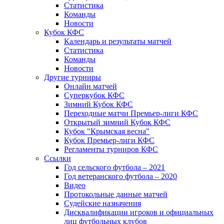
Статистика
Команды
Новости
Кубок КФС
Календарь и результаты матчей
Статистика
Команды
Новости
Другие турниры
Онлайн матчей
Суперкубок КФС
Зимний Кубок КФС
Переходные матчи Премьер-лиги КФС
Открытый зимний Кубок КФС
Кубок "Крымская весна"
Кубок Премьер-лиги КФС
Регламенты турниров КФС
Ссылки
Год сельского футбола – 2021
Год ветеранского футбола – 2020
Видео
Протокольные данные матчей
Судейские назначения
Дисквалификации игроков и официальных
лиц футбольных клубов