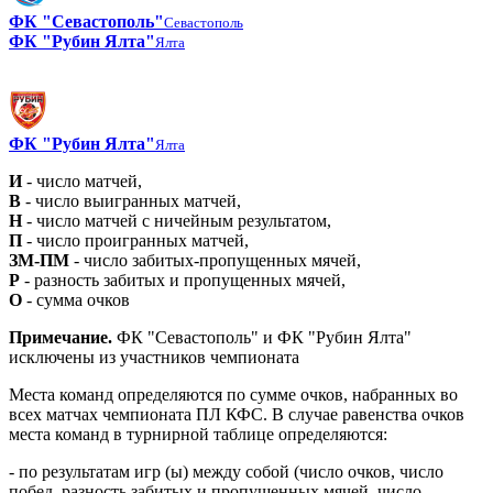
ФК "Севастополь"
Севастополь
ФК "Рубин Ялта"
Ялта
ФК "Рубин Ялта"
Ялта
И
- число матчей,
В
- число выигранных матчей,
Н
- число матчей с ничейным результатом,
П
- число проигранных матчей,
ЗМ-ПМ
- число забитых-пропущенных мячей,
Р
- разность забитых и пропущенных мячей,
О
- сумма очков
Примечание.
ФК "Севастополь" и ФК "Рубин Ялта"
исключены из участников чемпионата
Места команд определяются по сумме очков, набранных во
всех матчах чемпионата ПЛ КФС. В случае равенства очков
места команд в турнирной таблице определяются:
- по результатам игр (ы) между собой (число очков, число
побед, разность забитых и пропущенных мячей, число