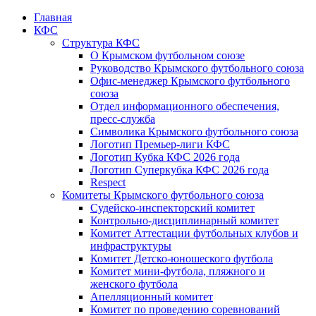
Главная
КФС
Структура КФС
О Крымском футбольном союзе
Руководство Крымского футбольного союза
Офис-менеджер Крымского футбольного
союза
Отдел информационного обеспечения,
пресс-служба
Символика Крымского футбольного союза
Логотип Премьер-лиги КФС
Логотип Кубка КФС 2026 года
Логотип Суперкубка КФС 2026 года
Respect
Комитеты Крымского футбольного союза
Судейско-инспекторский комитет
Контрольно-дисциплинарный комитет
Комитет Аттестации футбольных клубов и
инфраструктуры
Комитет Детско-юношеского футбола
Комитет мини-футбола, пляжного и
женского футбола
Апелляционный комитет
Комитет по проведению соревнований