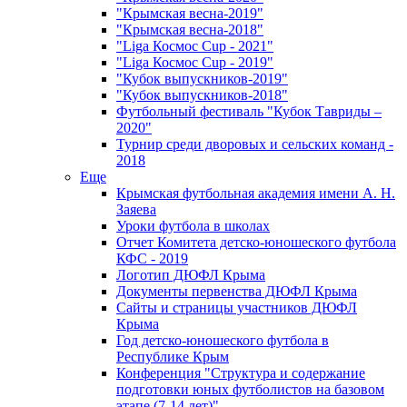
"Крымская весна-2019"
"Крымская весна-2018"
"Liga Космос Cup - 2021"
"Liga Космос Cup - 2019"
"Кубок выпускников-2019"
"Кубок выпускников-2018"
Футбольный фестиваль "Кубок Тавриды –
2020"
Турнир среди дворовых и сельских команд -
2018
Еще
Крымская футбольная академия имени А. Н.
Заяева
Уроки футбола в школах
Отчет Комитета детско-юношеского футбола
КФС - 2019
Логотип ДЮФЛ Крыма
Документы первенства ДЮФЛ Крыма
Сайты и страницы участников ДЮФЛ
Крыма
Год детско-юношеского футбола в
Республике Крым
Конференция "Структура и содержание
подготовки юных футболистов на базовом
этапе (7-14 лет)"