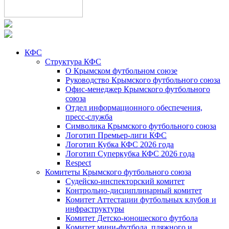
КФС
Структура КФС
О Крымском футбольном союзе
Руководство Крымского футбольного союза
Офис-менеджер Крымского футбольного
союза
Отдел информационного обеспечения,
пресс-служба
Символика Крымского футбольного союза
Логотип Премьер-лиги КФС
Логотип Кубка КФС 2026 года
Логотип Суперкубка КФС 2026 года
Respect
Комитеты Крымского футбольного союза
Судейско-инспекторский комитет
Контрольно-дисциплинарный комитет
Комитет Аттестации футбольных клубов и
инфраструктуры
Комитет Детско-юношеского футбола
Комитет мини-футбола, пляжного и