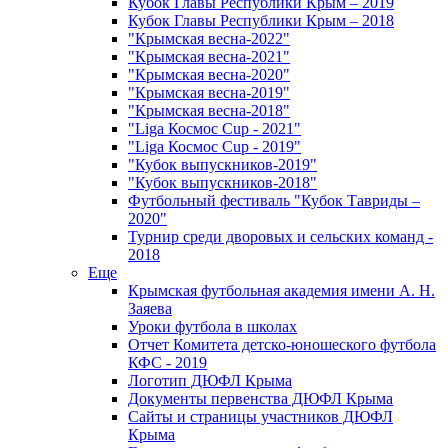
Кубок Главы Республики Крым – 2019
Кубок Главы Республики Крым – 2018
"Крымская весна-2022"
"Крымская весна-2021"
"Крымская весна-2020"
"Крымская весна-2019"
"Крымская весна-2018"
"Liga Космос Cup - 2021"
"Liga Космос Cup - 2019"
"Кубок выпускников-2019"
"Кубок выпускников-2018"
Футбольный фестиваль "Кубок Тавриды –
2020"
Турнир среди дворовых и сельских команд -
2018
Еще
Крымская футбольная академия имени А. Н.
Заяева
Уроки футбола в школах
Отчет Комитета детско-юношеского футбола
КФС - 2019
Логотип ДЮФЛ Крыма
Документы первенства ДЮФЛ Крыма
Сайты и страницы участников ДЮФЛ
Крыма