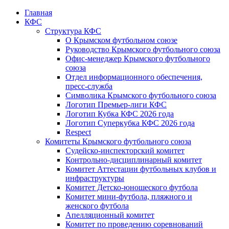
Главная
КФС
Структура КФС
О Крымском футбольном союзе
Руководство Крымского футбольного союза
Офис-менеджер Крымского футбольного
союза
Отдел информационного обеспечения,
пресс-служба
Символика Крымского футбольного союза
Логотип Премьер-лиги КФС
Логотип Кубка КФС 2026 года
Логотип Суперкубка КФС 2026 года
Respect
Комитеты Крымского футбольного союза
Судейско-инспекторский комитет
Контрольно-дисциплинарный комитет
Комитет Аттестации футбольных клубов и
инфраструктуры
Комитет Детско-юношеского футбола
Комитет мини-футбола, пляжного и
женского футбола
Апелляционный комитет
Комитет по проведению соревнований