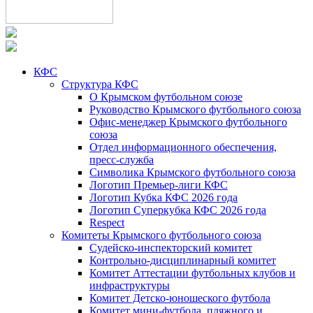
КФС
Структура КФС
О Крымском футбольном союзе
Руководство Крымского футбольного союза
Офис-менеджер Крымского футбольного
союза
Отдел информационного обеспечения,
пресс-служба
Символика Крымского футбольного союза
Логотип Премьер-лиги КФС
Логотип Кубка КФС 2026 года
Логотип Суперкубка КФС 2026 года
Respect
Комитеты Крымского футбольного союза
Судейско-инспекторский комитет
Контрольно-дисциплинарный комитет
Комитет Аттестации футбольных клубов и
инфраструктуры
Комитет Детско-юношеского футбола
Комитет мини-футбола, пляжного и