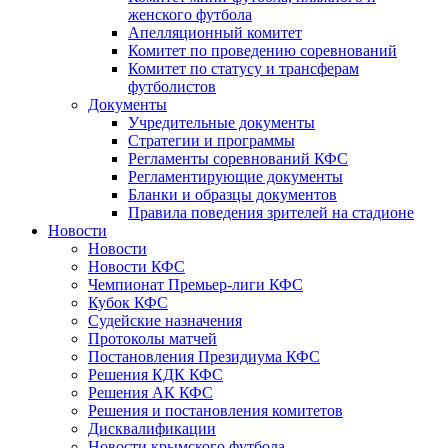
женского футбола
Апелляционный комитет
Комитет по проведению соревнований
Комитет по статусу и трансферам
футболистов
Документы
Учредительные документы
Стратегии и программы
Регламенты соревнований КФС
Регламентирующие документы
Бланки и образцы документов
Правила поведения зрителей на стадионе
Новости
Новости
Новости КФС
Чемпионат Премьер-лиги КФС
Кубок КФС
Судейские назначения
Протоколы матчей
Постановления Президиума КФС
Решения КДК КФС
Решения АК КФС
Решения и постановления комитетов
Дисквалификации
Новости крымского футбола