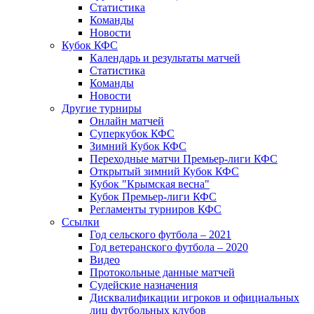
Статистика
Команды
Новости
Кубок КФС
Календарь и результаты матчей
Статистика
Команды
Новости
Другие турниры
Онлайн матчей
Суперкубок КФС
Зимний Кубок КФС
Переходные матчи Премьер-лиги КФС
Открытый зимний Кубок КФС
Кубок "Крымская весна"
Кубок Премьер-лиги КФС
Регламенты турниров КФС
Ссылки
Год сельского футбола – 2021
Год ветеранского футбола – 2020
Видео
Протокольные данные матчей
Судейские назначения
Дисквалификации игроков и официальных
лиц футбольных клубов