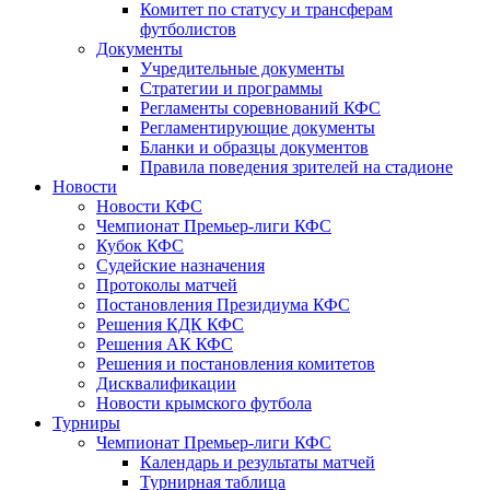
Комитет по статусу и трансферам
футболистов
Документы
Учредительные документы
Стратегии и программы
Регламенты соревнований КФС
Регламентирующие документы
Бланки и образцы документов
Правила поведения зрителей на стадионе
Новости
Новости КФС
Чемпионат Премьер-лиги КФС
Кубок КФС
Судейские назначения
Протоколы матчей
Постановления Президиума КФС
Решения КДК КФС
Решения АК КФС
Решения и постановления комитетов
Дисквалификации
Новости крымского футбола
Турниры
Чемпионат Премьер-лиги КФС
Календарь и результаты матчей
Турнирная таблица