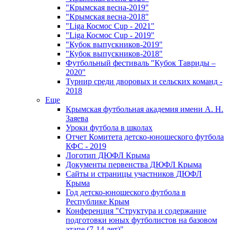
"Крымская весна-2019"
"Крымская весна-2018"
"Liga Космос Cup - 2021"
"Liga Космос Cup - 2019"
"Кубок выпускников-2019"
"Кубок выпускников-2018"
Футбольный фестиваль "Кубок Тавриды –
2020"
Турнир среди дворовых и сельских команд -
2018
Еще
Крымская футбольная академия имени А. Н.
Заяева
Уроки футбола в школах
Отчет Комитета детско-юношеского футбола
КФС - 2019
Логотип ДЮФЛ Крыма
Документы первенства ДЮФЛ Крыма
Сайты и страницы участников ДЮФЛ
Крыма
Год детско-юношеского футбола в
Республике Крым
Конференция "Структура и содержание
подготовки юных футболистов на базовом
этапе (7-14 лет)"