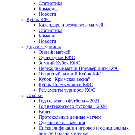
Статистика
Команды
Новости
Кубок КФС
Календарь и результаты матчей
Статистика
Команды
Новости
Другие турниры
Онлайн матчей
Суперкубок КФС
Зимний Кубок КФС
Переходные матчи Премьер-лиги КФС
Открытый зимний Кубок КФС
Кубок "Крымская весна"
Кубок Премьер-лиги КФС
Регламенты турниров КФС
Ссылки
Год сельского футбола – 2021
Год ветеранского футбола – 2020
Видео
Протокольные данные матчей
Судейские назначения
Дисквалификации игроков и официальных
лиц футбольных клубов