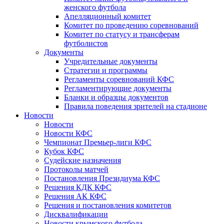
женского футбола
Апелляционный комитет
Комитет по проведению соревнований
Комитет по статусу и трансферам
футболистов
Документы
Учредительные документы
Стратегии и программы
Регламенты соревнований КФС
Регламентирующие документы
Бланки и образцы документов
Правила поведения зрителей на стадионе
Новости
Новости
Новости КФС
Чемпионат Премьер-лиги КФС
Кубок КФС
Судейские назначения
Протоколы матчей
Постановления Президиума КФС
Решения КДК КФС
Решения АК КФС
Решения и постановления комитетов
Дисквалификации
Новости крымского футбола