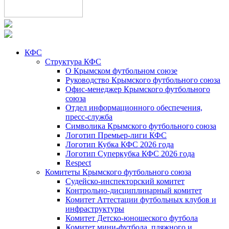
КФС
Структура КФС
О Крымском футбольном союзе
Руководство Крымского футбольного союза
Офис-менеджер Крымского футбольного
союза
Отдел информационного обеспечения,
пресс-служба
Символика Крымского футбольного союза
Логотип Премьер-лиги КФС
Логотип Кубка КФС 2026 года
Логотип Суперкубка КФС 2026 года
Respect
Комитеты Крымского футбольного союза
Судейско-инспекторский комитет
Контрольно-дисциплинарный комитет
Комитет Аттестации футбольных клубов и
инфраструктуры
Комитет Детско-юношеского футбола
Комитет мини-футбола, пляжного и