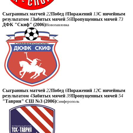
Сыгранных матчей
22
Побед
8
Поражений
13
С ничейным
результатом
1
Забитых мячей
56
Пропущенных мячей
73
ДФК "Скиф" (2006)
Новопавловка
Сыгранных матчей
22
Побед
6
Поражений
12
С ничейным
результатом
4
Забитых мячей
39
Пропущенных мячей
54
"Таврия" СШ №3 (2006)
Симферополь