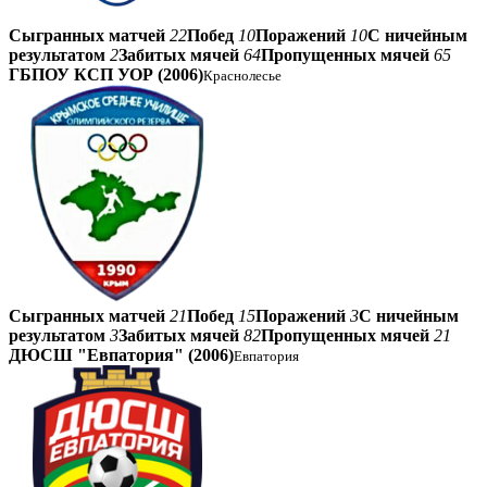
Сыгранных матчей
22
Побед
10
Поражений
10
С ничейным
результатом
2
Забитых мячей
64
Пропущенных мячей
65
ГБПОУ КСП УОР (2006)
Краснолесье
Сыгранных матчей
21
Побед
15
Поражений
3
С ничейным
результатом
3
Забитых мячей
82
Пропущенных мячей
21
ДЮСШ "Евпатория" (2006)
Евпатория