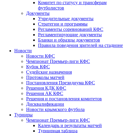
Комитет по статусу и трансферам
футболистов
Документы
Учредительные документы
Стратегии и программы
Регламенты соревнований КФС
Регламентирующие документы
Бланки и образцы документов
Правила поведения зрителей на стадионе
Новости
Новости КФС
Чемпионат Премьер-лиги КФС
Кубок КФС
Судейские назначения
Протоколы матчей
Постановления Президиума КФС
Решения КДК КФС
Решения АК КФС
Решения и постановления комитетов
Дисквалификации
Новости крымского футбола
Турниры
Чемпионат Премьер-лиги КФС
Календарь и результаты матчей
Турнирная таблица