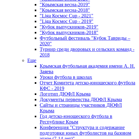
"Крымская весна-2019"
"Крымская весна-2018"
"Liga Космос Cup - 2021"
"Liga Космос Cup - 2019"
"Кубок выпускников-2019"
"Кубок выпускников-2018"
Футбольный фестиваль "Кубок Тавриды –
2020"
Турнир среди дворовых и сельских команд -
2018
Еще
Крымская футбольная академия имени А. Н.
Заяева
Уроки футбола в школах
Отчет Комитета детско-юношеского футбола
КФС - 2019
Логотип ДЮФЛ Крыма
Документы первенства ДЮФЛ Крыма
Сайты и страницы участников ДЮФЛ
Крыма
Год детско-юношеского футбола в
Республике Крым
Конференция "Структура и содержание
подготовки юных футболистов на базовом
этапе (7-14 лет)"