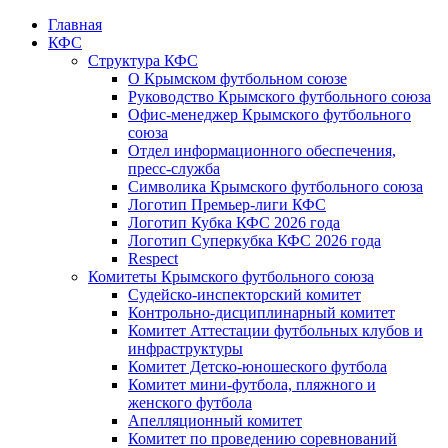
Главная
КФС
Структура КФС
О Крымском футбольном союзе
Руководство Крымского футбольного союза
Офис-менеджер Крымского футбольного
союза
Отдел информационного обеспечения,
пресс-служба
Символика Крымского футбольного союза
Логотип Премьер-лиги КФС
Логотип Кубка КФС 2026 года
Логотип Суперкубка КФС 2026 года
Respect
Комитеты Крымского футбольного союза
Судейско-инспекторский комитет
Контрольно-дисциплинарный комитет
Комитет Аттестации футбольных клубов и
инфраструктуры
Комитет Детско-юношеского футбола
Комитет мини-футбола, пляжного и
женского футбола
Апелляционный комитет
Комитет по проведению соревнований