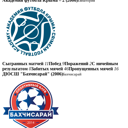
Академия футбола Крыма – 2 (2006)
Евпатория
Сыгранных матчей
11
Побед
9
Поражений
2
С ничейным
результатом
0
Забитых мячей
46
Пропущенных мячей
16
ДЮСШ "Бахчисарай" (2006)
Бахчисарай