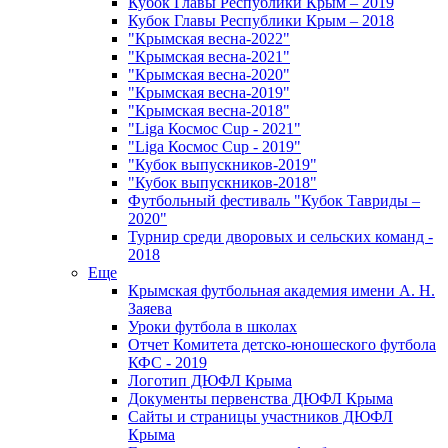
Кубок Главы Республики Крым – 2019
Кубок Главы Республики Крым – 2018
"Крымская весна-2022"
"Крымская весна-2021"
"Крымская весна-2020"
"Крымская весна-2019"
"Крымская весна-2018"
"Liga Космос Cup - 2021"
"Liga Космос Cup - 2019"
"Кубок выпускников-2019"
"Кубок выпускников-2018"
Футбольный фестиваль "Кубок Тавриды –
2020"
Турнир среди дворовых и сельских команд -
2018
Еще
Крымская футбольная академия имени А. Н.
Заяева
Уроки футбола в школах
Отчет Комитета детско-юношеского футбола
КФС - 2019
Логотип ДЮФЛ Крыма
Документы первенства ДЮФЛ Крыма
Сайты и страницы участников ДЮФЛ
Крыма