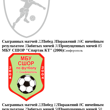
Сыгранных матчей
22
Побед
3
Поражений
16
С ничейным
результатом
3
Забитых мячей
31
Пропущенных мячей
85
МБУ СШОР "Спартак КТ" (2006)
Симферополь
Сыгранных матчей
22
Побед
12
Поражений
8
С ничейным
результатом
2
Забитых мячей
58
Пропущенных мячей
50