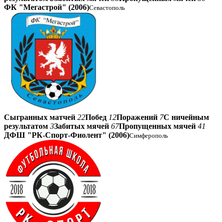
ФК "Мегастрой" (2006)
Севастополь
Сыгранных матчей
22
Побед
12
Поражений
7
С ничейным
результатом
3
Забитых мячей
67
Пропущенных мячей
41
ДФШ "РК-Спорт-Фиолент" (2006)
Симферополь