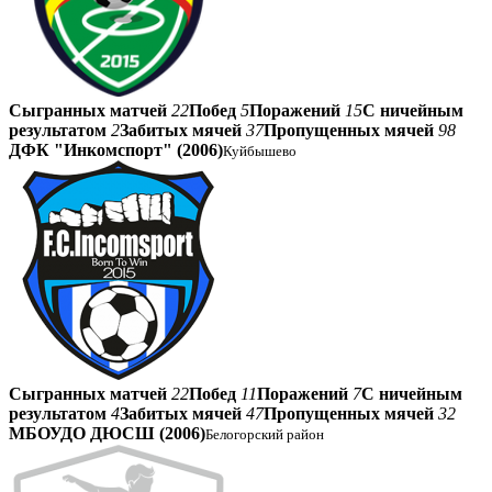
Сыгранных матчей
22
Побед
5
Поражений
15
С ничейным
результатом
2
Забитых мячей
37
Пропущенных мячей
98
ДФК "Инкомспорт" (2006)
Куйбышево
Сыгранных матчей
22
Побед
11
Поражений
7
С ничейным
результатом
4
Забитых мячей
47
Пропущенных мячей
32
МБОУДО ДЮСШ (2006)
Белогорский район